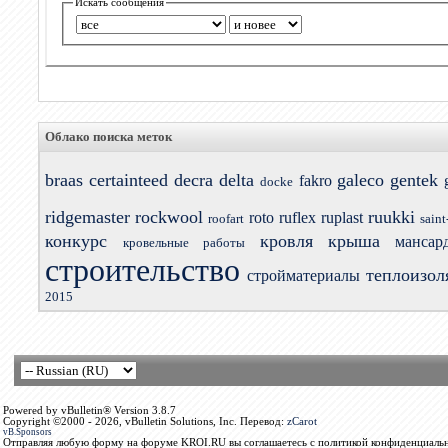
Искать сообщения
Облако поиска меток
braas
certainteed
decra
delta
galeco
gentek
fakro
docke
ridgemaster
rockwool
ruukki
roto
ruflex
ruplast
roofart
saint
конкурс
кровля
крыша
мансар
кровельные работы
строительство
теплоизол
стройматериалы
2015
Powered by vBulletin® Version 3.8.7
Copyright ©2000 - 2026, vBulletin Solutions, Inc. Перевод:
zCarot
vB.Sponsors
Отправляя любую форму на форуме KROI.RU вы соглашаетесь с политикой конфиденциальн