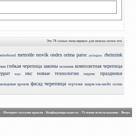
Это 70 самых популярных для поиска меток тем
novik
metrotile
ondex
orima
paroc
rheinzink
etrobond
polimglass.
гибкая черепица
законы
композитная черепица
лин
испания
еррат
нкс
новые технологии
праздники
ондекс
море
черепица
фасад
фальцевая кровля
чертежи
шарм-эль-шейх осень
ь
-
Интернет магазин кровли
-
Конфиденциальность
-
Условия использования
-
Вверх