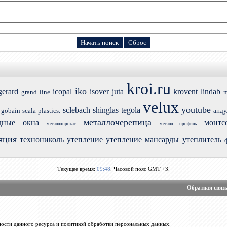
kroi.ru
iko
gerard
icopal
isover
juta
krovent
lindab
grand line
m
velux
youtube
sclebach
shinglas
tegola
-gobain
scala-plastics.
анду
металлочерепица
дные окна
монтс
металлопрокат
металл профиль
яция
технониколь
утепление
утепление мансарды
утеплитель
Текущее время:
09:48
. Часовой пояс GMT +3.
Обратная связ
ости данного ресурса и политикой обработки персональных данных.