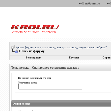
В избранное
Кровля форум - как крыть крышу, чем крыть крышу, какую кровлю выбрать?
Поиск по форуму
Регистрация
Галерея
Справ
Тема поиска -
Спайдерное остекление фасадов
Поиск по ключевым словам
Ключевые слова:
Опции поиска