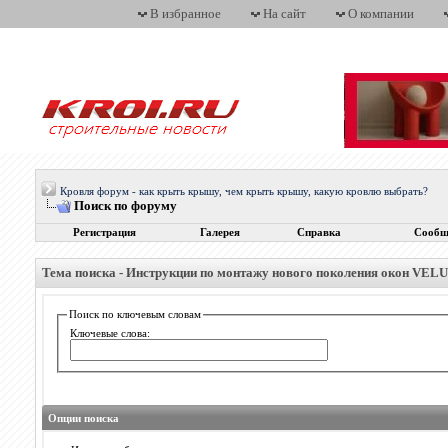
В избранное
На сайт
О компании
Кровля форум - как крыть крышу, чем крыть крышу, какую кровлю выбрать?
Поиск по форуму
Регистрация
Галерея
Справка
Сообщ
Тема поиска -
Инструкции по монтажу нового поколения окон VEL
Поиск по ключевым словам
Ключевые слова:
Опции поиска