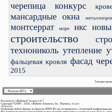
конкурс
черепица
кров
мансардные окна
металлопро
монтсеррат
нкс
новы
море
строительство
стр
технониколь
утепление
у
чер
фасад
фальцевая кровля
2015
Текущее врем
Powered by vBulletin® Version 3.8.7
Copyright ©2000 - 2026, vBulletin Solutions, Inc. Перевод:
zCarot
vB.Sponsors
Отправляя любую форму на форуме KROI.RU вы соглашаетесь с политикой конфиденциальн
Все материалы могут использоваться при указании авторства и ссылки на www.kroi.ru, для 