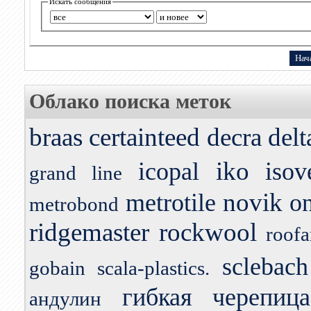
Искать сообщения
Облако поиска меток
braas
certainteed
decra
delt
iko
icopal
isov
grand line
novik
metrotile
o
metrobond
ridgemaster
rockwool
roofa
sclebach
gobain
scala-plastics.
гибкая черепица
андулин