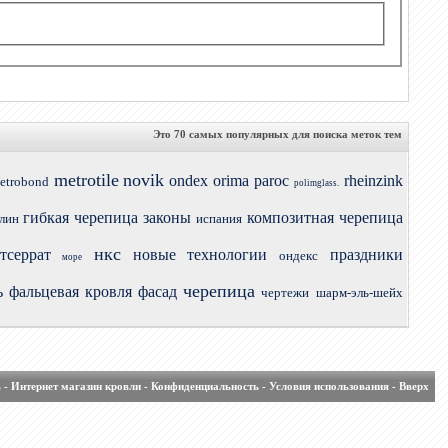
Это 70 самых популярных для поиска меток тем
metrotile
novik
ondex
orima
paroc
rheinzink
etrobond
polimglass.
гибкая черепица
законы
композитная черепица
лин
испания
нкс
тсеррат
новые технологии
праздники
ондекс
море
черепица
ь
фальцевая кровля
фасад
чертежи
шарм-эль-шейх
ь
-
Интернет магазин кровли
-
Конфиденциальность
-
Условия использования
-
Вверх