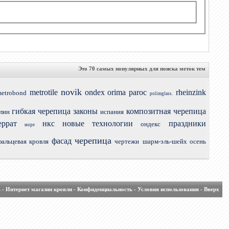
Это 70 самых популярных для поиска меток тем
novik
metrotile
ondex
orima
paroc
rheinzink
etrobond
polimglass.
гибкая черепица
законы
композитная черепица
лин
испания
еррат
нкс
новые технологии
праздники
ондекс
море
черепица
фасад
фальцевая кровля
чертежи
шарм-эль-шейх осень
ь
-
Интернет магазин кровли
-
Конфиденциальность
-
Условия использования
-
Вверх