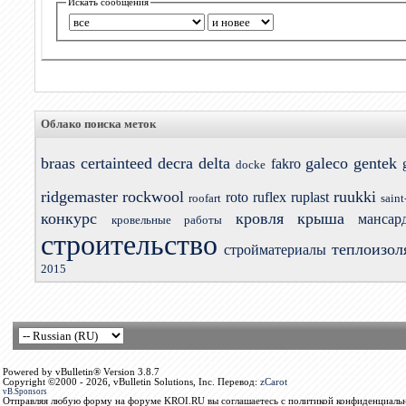
Искать сообщения
Облако поиска меток
braas
certainteed
decra
delta
galeco
gentek
fakro
docke
ridgemaster
rockwool
ruukki
roto
ruflex
ruplast
roofart
saint
конкурс
кровля
крыша
мансар
кровельные работы
строительство
теплоизол
стройматериалы
2015
Powered by vBulletin® Version 3.8.7
Copyright ©2000 - 2026, vBulletin Solutions, Inc. Перевод:
zCarot
vB.Sponsors
Отправляя любую форму на форуме KROI.RU вы соглашаетесь с политикой конфиденциальн