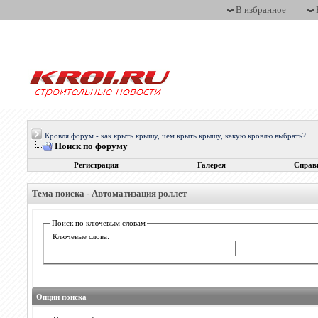
В избранное
Кровля форум - как крыть крышу, чем крыть крышу, какую кровлю выбрать?
Поиск по форуму
Регистрация
Галерея
Справ
Тема поиска -
Автоматизация роллет
Поиск по ключевым словам
Ключевые слова:
Опции поиска