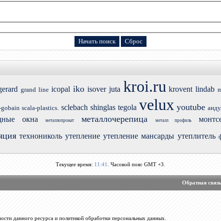
kroi.ru
iko
gerard
icopal
isover
juta
krovent
lindab
grand line
m
velux
youtube
sclebach
shinglas
tegola
-gobain
scala-plastics.
анду
металлочерепица
дные окна
монтс
металлопрокат
металл профиль
яция
технониколь
утепление
утепление мансарды
утеплитель
Текущее время:
11:41
. Часовой пояс GMT +3.
Обратная связ
ости данного ресурса и политикой обработки персональных данных.