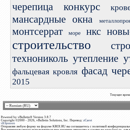
конкурс
черепица
кров
мансардные окна
металлопро
монтсеррат
нкс
новы
море
строительство
стр
технониколь
утепление
у
чер
фасад
фальцевая кровля
2015
Текущее врем
Powered by vBulletin® Version 3.8.7
Copyright ©2000 - 2026, vBulletin Solutions, Inc. Перевод:
zCarot
vB.Sponsors
Отправляя любую форму на форуме KROI.RU вы соглашаетесь с политикой конфиденциальн
Все материалы могут использоваться при указании авторства и ссылки на www.kroi.ru, для 