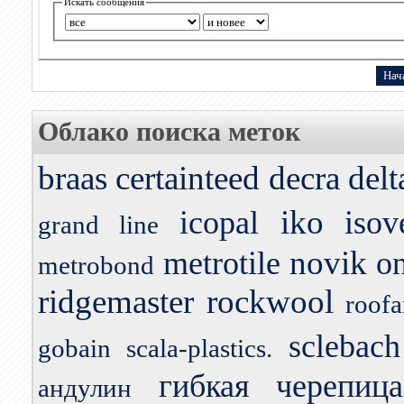
Искать сообщения
Облако поиска меток
braas
certainteed
decra
delt
iko
icopal
isov
grand line
novik
metrotile
o
metrobond
ridgemaster
rockwool
roofa
sclebach
gobain
scala-plastics.
гибкая черепица
андулин