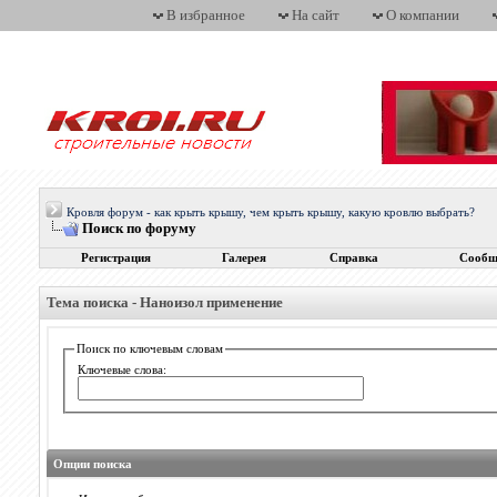
В избранное
На сайт
О компании
Кровля форум - как крыть крышу, чем крыть крышу, какую кровлю выбрать?
Поиск по форуму
Регистрация
Галерея
Справка
Сообщ
Тема поиска -
Наноизол применение
Поиск по ключевым словам
Ключевые слова:
Опции поиска