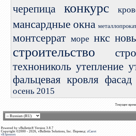
конкурс
черепица
кро
мансардные окна
металлопрока
нкс
монтсеррат
нов
море
строительство
стр
технониколь
утепление
у
фальцевая кровля
фасад
осень 2015
Текущее врем
Powered by vBulletin® Version 3.8.7
Copyright ©2000 - 2026, vBulletin Solutions, Inc. Перевод:
zCarot
vB.Sponsors