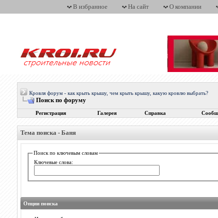
В избранное
На сайт
О компании
Кровля форум - как крыть крышу, чем крыть крышу, какую кровлю выбрать?
Поиск по форуму
Регистрация
Галерея
Справка
Сообщ
Тема поиска -
Баня
Поиск по ключевым словам
Ключевые слова:
Опции поиска