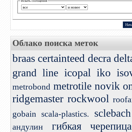
Искать сообщения
Облако поиска меток
braas
certainteed
decra
delt
icopal
iko
grand line
iso
novik
metrotile
o
metrobond
ridgemaster
rockwool
roofa
sclebach
gobain
scala-plastics.
гибкая черепица
андулин