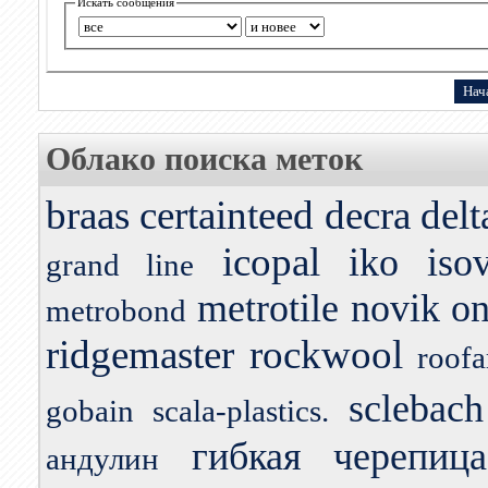
Искать сообщения
Облако поиска меток
braas
certainteed
decra
delt
icopal
iko
iso
grand line
metrotile
novik
o
metrobond
ridgemaster
rockwool
roofa
sclebach
gobain
scala-plastics.
гибкая черепица
андулин