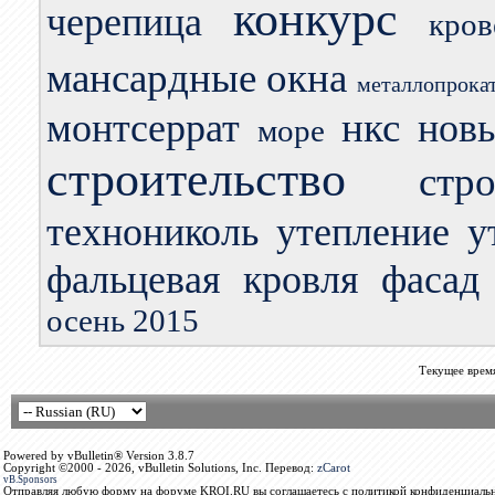
конкурс
черепица
кро
мансардные окна
металлопрока
нкс
монтсеррат
нов
море
строительство
стр
технониколь
утепление
у
фальцевая кровля
фасад
осень 2015
Текущее врем
Powered by vBulletin® Version 3.8.7
Copyright ©2000 - 2026, vBulletin Solutions, Inc. Перевод:
zCarot
vB.Sponsors
Отправляя любую форму на форуме KROI.RU вы соглашаетесь с политикой конфиденциальн