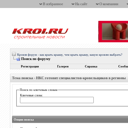
В избранное
На сайт
О компании
Кровля форум - как крыть крышу, чем крыть крышу, какую кровлю выбрать?
Поиск по форуму
Регистрация
Галерея
Справка
Сообщ
Тема поиска -
НКС готовит специалистов-кровельщиков в регионы
Поиск по ключевым словам
Ключевые слова:
Опции поиска