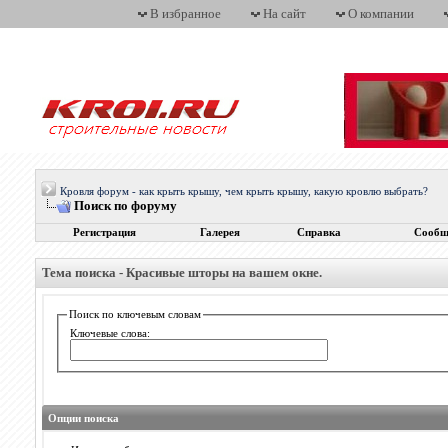
В избранное
На сайт
О компании
Кровля форум - как крыть крышу, чем крыть крышу, какую кровлю выбрать?
Поиск по форуму
Регистрация
Галерея
Справка
Сообщ
Тема поиска -
Красивые шторы на вашем окне.
Поиск по ключевым словам
Ключевые слова:
Опции поиска