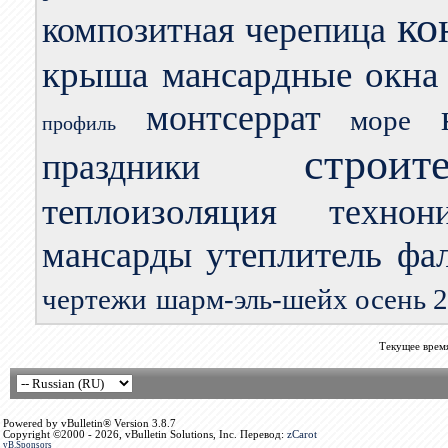
ко
композитная черепица
крыша
мансардные окна
монтсеррат
море
профиль
строит
праздники
теплоизоляция
технон
утеплитель
мансарды
фа
чертежи
шарм-эль-шейх осень 
Текущее врем
Powered by vBulletin® Version 3.8.7
Copyright ©2000 - 2026, vBulletin Solutions, Inc. Перевод:
zCarot
vB.Sponsors