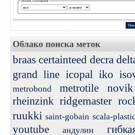
Искать сообщения
Облако поиска меток
braas
certainteed
decra
delt
icopal
iko
grand line
iso
novik
metrotile
metrobond
ridgemaster
roc
rheinzink
ruukki
saint-gobain
scala-plastic
youtube
гибк
андулин