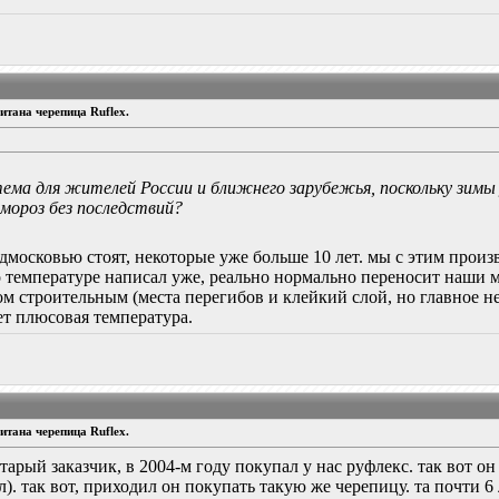
тана черепица Ruflex.
ема для жителей России и ближнего зарубежья, поскольку зимы
мороз без последствий?
московью стоят, некоторые уже больше 10 лет. мы с этим произв
о температуре написал уже, реально нормально переносит наши мо
ом строительным (места перегибов и клейкий слой, но главное не
дет плюсовая температура.
тана черепица Ruflex.
арый заказчик, в 2004-м году покупал у нас руфлекс. так вот он
). так вот, приходил он покупать такую же черепицу. та почти 6