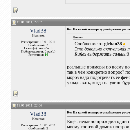
19.01.2011, 22:02
Vlad38
Re: На какой температурный режим рассчи
Новичок
Цитата:
Регистрация: 19.01.2011
Сообщение от
gleban38
Сообщений: 2
Это довольно актуальная т
Сказал(а) спасибо: 0
Поблагодарили: 0 раз(а)
Ruflex выдержать сильный 
Репутация:
10
реальные примеры по всему под
так в чём конкретно вопрос? п
мороз надо подогревать её фен
укладывать, когда на улице бу
19.01.2011, 22:06
Vlad38
Re: На какой температурный режим рассчи
Новичок
Ещё - недавно приходил один ст
Регистрация: 19.01.2011
моему гостевой домик построил
Сообщений: 2