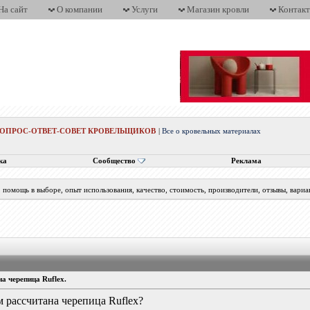
На сайт
О компании
Услуги
Магазин кровли
Контак
ВОПРОС-ОТВЕТ-СОВЕТ КРОВЕЛЬЩИКОВ
|
Все о кровельных материалах
ка
Сообщество
Реклама
помощь в выборе, опыт использования, качество, стоимость, производители, отзывы, вариа
а черепица Ruflex.
 рассчитана черепица Ruflex?