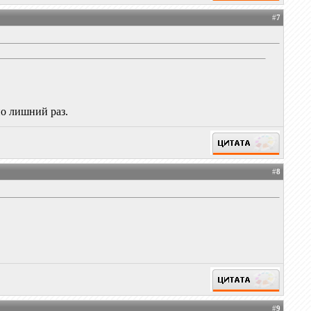
#
7
но лишний раз.
#
8
#
9