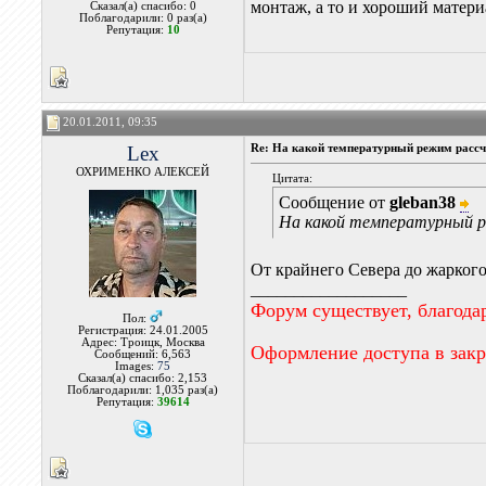
монтаж, а то и хороший матер
Сказал(а) спасибо: 0
Поблагодарили: 0 раз(а)
Репутация:
10
20.01.2011, 09:35
Lex
Re: На какой температурный режим рассчи
ОХРИМЕНКО АЛЕКСЕЙ
Цитата:
Сообщение от
gleban38
На какой температурный р
От крайнего Севера до жаркого
__________________
Форум существует, благода
Пол:
Регистрация: 24.01.2005
Адрес: Троицк, Москва
Оформление доступа в зак
Сообщений: 6,563
Images:
75
Сказал(а) спасибо: 2,153
Поблагодарили: 1,035 раз(а)
Репутация:
39614