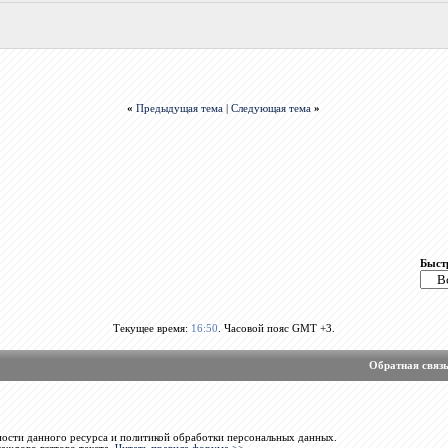
«
Предыдущая тема
|
Следующая тема
»
Быст
Текущее время:
16:50
. Часовой пояс GMT +3.
Обратная связ
ости данного ресурса и политикой обработки персональных данных.