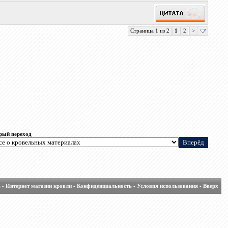
Страница 1 из 2
1
2
>
рый переход
ь
-
Интернет магазин кровли
-
Конфиденциальность
-
Условия использования
-
Вверх