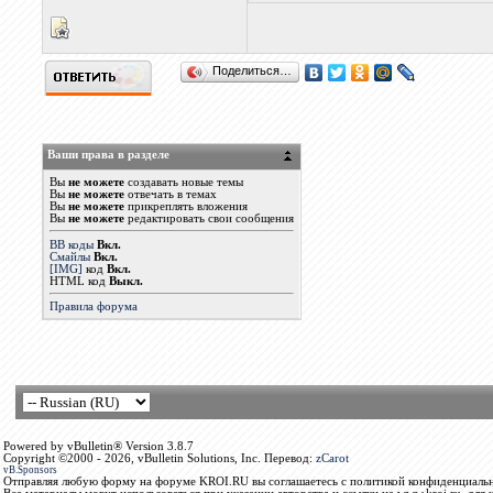
Поделиться…
Ваши права в разделе
Вы
не можете
создавать новые темы
Вы
не можете
отвечать в темах
Вы
не можете
прикреплять вложения
Вы
не можете
редактировать свои сообщения
BB коды
Вкл.
Смайлы
Вкл.
[IMG]
код
Вкл.
HTML код
Выкл.
Правила форума
Powered by vBulletin® Version 3.8.7
Copyright ©2000 - 2026, vBulletin Solutions, Inc. Перевод:
zCarot
vB.Sponsors
Отправляя любую форму на форуме KROI.RU вы соглашаетесь с политикой конфиденциальн