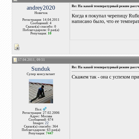
andrey2020
Re: На какой температурный режим рассчи
Новичок
Когда я покупал черепицу Rufl
Регистрация: 14.04.2011
написано было, что ее темпера
Сообщений: 4
Сказал(а) спасибо: 0
Поблагодарили: 0 раз(а)
Репутация:
10
17.04.2011, 09:51
Sunduk
Re: На какой температурный режим рассчи
Супер консультант
Скажем так - она с успехом пр
Пол:
Регистрация: 27.02.2006
Адрес: Москва
Сообщений: 674
Images:
22
Сказал(а) спасибо: 364
Поблагодарили: 63 раз(а)
Репутация:
7447