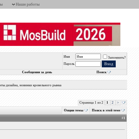
ты
Наши работы
Имя
Запомнить?
Пароль
Сообщения за день
Поиск
нты дизайна, новинки кровельного рынка
Страница 1 из 2
1
2
>
Опции темы
Поиск в этой теме
#
1