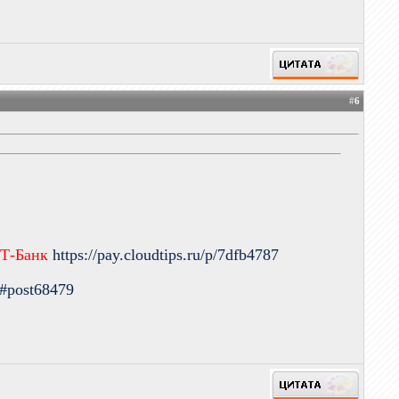
#
6
 Т-Банк
https://pay.cloudtips.ru/p/7dfb4787
9#post68479