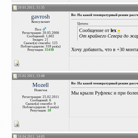
20.01.2011, 11:35
gavrosh
Re: На какой температурный режим рассчи
Консультант
Цитата:
Пол:
Сообщение от
lex
Регистрация: 20.05.2006
От крайнего Севера до жа
Сообщений: 1,602
Images:
21
Сказал(а) спасибо: 125
Поблагодарили: 318 раз(а)
Хочу добавить, что в +30 монт
Репутация:
35438
25.02.2011, 13:48
Mozell
Re: На какой температурный режим рассчи
Новичок
Мы крыли Руфлекс и при более 
Регистрация: 25.02.2011
Сообщений: 6
Сказал(а) спасибо: 0
Поблагодарили: 0 раз(а)
Репутация:
10
16.04.2011, 14:05