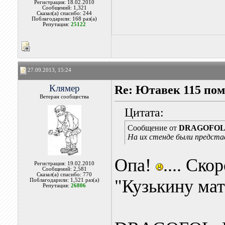
Регистрация: 18.02.2010
Сообщений: 1,321
Сказал(а) спасибо: 244
Поблагодарили: 168 раз(а)
Репутация:
25122
27.09.2013, 15:24
Клямер
Re: Ютавек 115 пом
Ветеран сообщества
Цитата:
Сообщение от
DRAGOFO
На их стенде были представлен
Опа!
.... Ско
Регистрация: 19.02.2010
Сообщений: 2,581
Сказал(а) спасибо: 770
"Кузькину мать
Поблагодарили: 1,521 раз(а)
Репутация:
26806