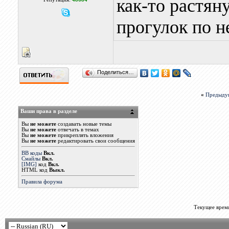
как-то растян
прогулок по н
Поделиться…
«
Предыду
Ваши права в разделе
Вы
не можете
создавать новые темы
Вы
не можете
отвечать в темах
Вы
не можете
прикреплять вложения
Вы
не можете
редактировать свои сообщения
BB коды
Вкл.
Смайлы
Вкл.
[IMG]
код
Вкл.
HTML код
Выкл.
Правила форума
Текущее врем