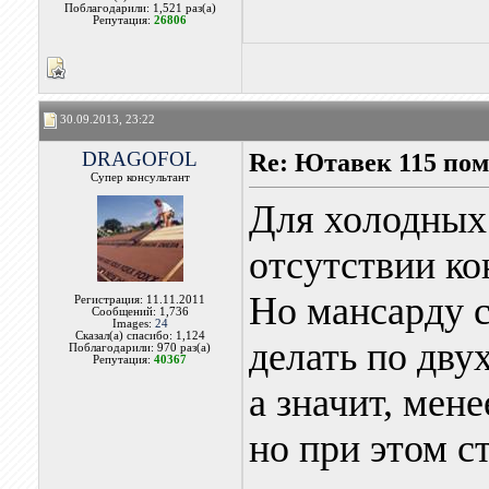
Поблагодарили: 1,521 раз(а)
Репутация:
26806
30.09.2013, 23:22
DRAGOFOL
Re: Ютавек 115 пом
Супер консультант
Для холодных 
отсутствии ко
Но мансарду с
Регистрация: 11.11.2011
Сообщений: 1,736
Images:
24
Сказал(а) спасибо: 1,124
делать по дву
Поблагодарили: 970 раз(а)
Репутация:
40367
а значит, мен
но при этом с