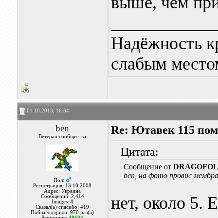
выше, чем при
____________
Надёжность к
слабым местом
01.10.2013, 16:34
ben
Re: Ютавек 115 пом
Ветеран сообщества
Цитата:
Сообщение от
DRAGOFO
ben, на фото провис мемб
Пол:
Регистрация: 13.10.2008
Адрес: Украина
нет, около 5. 
Сообщений: 2,414
Images:
8
Сказал(а) спасибо: 419
Поблагодарили: 970 раз(а)
Репутация:
48684