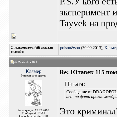
P.S.У кого ес
эксперимент 
Tayvek на про
2 пользователя(ей) сказали
poison&son
(30.09.2013),
Кляме
cпасибо:
30.09.2013, 23:18
Клямер
Re: Ютавек 115 пом
Ветеран сообщества
Цитата:
Сообщение от
DRAGOFO
ben
, на фото провис мемб
Это криминал
Регистрация: 19.02.2010
Сообщений: 2,581
Сказал(а) спасибо: 770