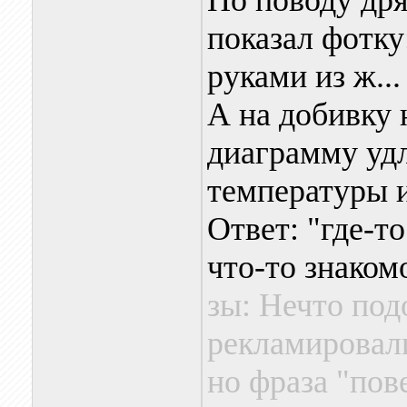
По поводу дря
показал фотку
руками из ж...
А на добивку 
диаграмму уд
температуры и
Ответ: "где-то
что-то знаком
зы: Нечто под
рекламировал
но фраза "по