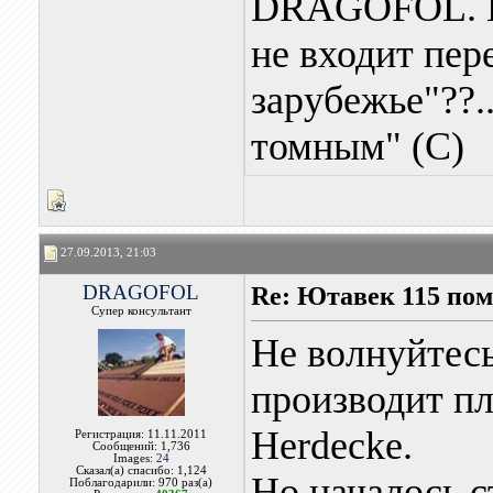
DRAGOFOL. На
не входит пер
зарубежье"??..
томным" (С)
27.09.2013, 21:03
DRAGOFOL
Re: Ютавек 115 пом
Супер консультант
Не волнуйтес
производит пл
Herdecke.
Регистрация: 11.11.2011
Сообщений: 1,736
Images:
24
Сказал(а) спасибо: 1,124
Но началось с
Поблагодарили: 970 раз(а)