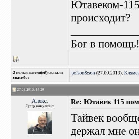
Ютавеком-115
происходит?
____________
Бог в помощь
2 пользователя(ей) сказали
poison&son
(27.09.2013),
Кляме
cпасибо:
27.09.2013, 14:20
Алекс.
Re: Ютавек 115 пом
Супер консультант
Тайвек вообще
держал мне он