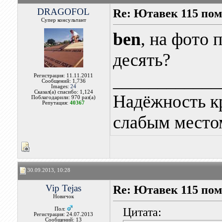
DRAGOFOL
Re: Ютавек 115 пом
Супер консультант
ben
, на фото
десять?
____________
Регистрация: 11.11.2011
Сообщений: 1,736
Images:
24
Сказал(а) спасибо: 1,124
Надёжность к
Поблагодарили: 970 раз(а)
Репутация:
40367
слабым местом
30.09.2013, 10:28
Vip Tejas
Re: Ютавек 115 пом
Новичок
Цитата:
Пол:
Регистрация: 24.07.2013
Сообщений: 13