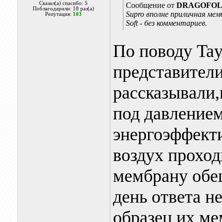
Сказал(а) спасибо: 5
Сообщение от
DRAGOFO
Поблагодарили: 18 раз(а)
Supro вполне приличная мем
Репутация:
103
Soft - без комментариев.
По поводу Tay
представители
рассказывали,
под давлением
энергоэффекти
воздух проход
мембрану обещ
день ответа н
образец их ме