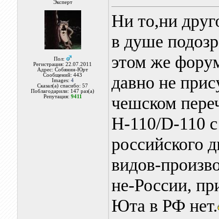
Эксперт
Ни то,ни друг
в душе подозр
этом же фору
Пол:
Регистрация: 22.07.2011
Адрес: Собянин-Юрт
Сообщений: 443
давно не при
Images:
4
Сказал(а) спасибо: 57
Поблагодарили: 147 раз(а)
чешском пере
Репутация:
9411
Н-110/D-110 с
российского 
видов-произво
не-России, пр
Юта в РФ нет.