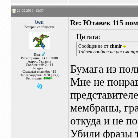
28.09.2013, 13:37
ben
Re: Ютавек 115 пом
Ветеран сообщества
Цитата:
Сообщение от
chmir
Тайвек вообще не рассматри
Пол:
Регистрация: 13.10.2008
Адрес: Украина
Бумага из пол
Сообщений: 2,414
Images:
8
Сказал(а) спасибо: 419
Поблагодарили: 970 раз(а)
Мне не понрав
Репутация:
48684
представителе
мембраны, гр
откуда и не п
Убили фразы т