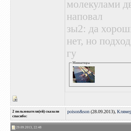
молекулами дв
наповал
зы2: да хорош
нет, но подход
гу
Миниатюры
2 пользователя(ей) сказали
poison&son
(28.09.2013),
Кляме
cпасибо:
29.09.2013, 22:48