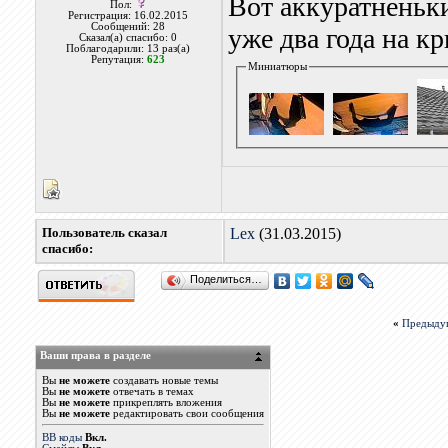
Вот аккуратненьк
Пол:
Регистрация: 16.02.2015
Сообщений: 28
уже два года на к
Сказал(а) спасибо: 0
Поблагодарили: 13 раз(а)
Репутация:
623
Миниатюры
Пользователь сказал
Lex
(31.03.2015)
cпасибо:
Поделиться…
«
Предыду
Ваши права в разделе
Вы
не можете
создавать новые темы
Вы
не можете
отвечать в темах
Вы
не можете
прикреплять вложения
Вы
не можете
редактировать свои сообщения
BB коды
Вкл.