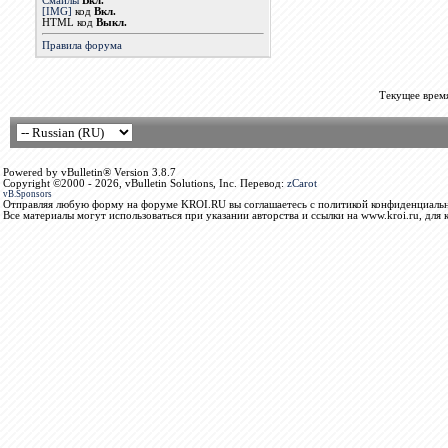
Смайлы
Вкл.
[IMG]
код
Вкл.
HTML код
Выкл.
Правила форума
Текущее врем
Powered by vBulletin® Version 3.8.7
Copyright ©2000 - 2026, vBulletin Solutions, Inc. Перевод:
zCarot
vB.Sponsors
Отправляя любую форму на форуме KROI.RU вы соглашаетесь с политикой конфиденциальн
Все материалы могут использоваться при указании авторства и ссылки на www.kroi.ru, для 