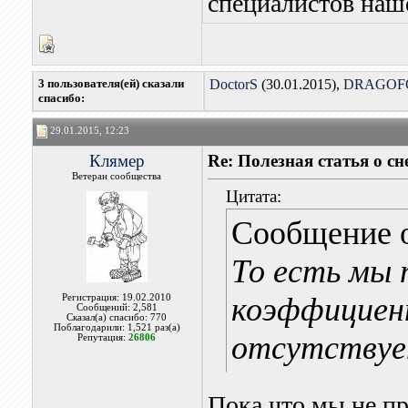
специалистов наш
3 пользователя(ей) сказали
DoctorS
(30.01.2015),
DRAGOF
cпасибо:
29.01.2015, 12:23
Клямер
Re: Полезная статья о с
Ветеран сообщества
Цитата:
Сообщение 
То есть мы 
коэффициен
Регистрация: 19.02.2010
Сообщений: 2,581
Сказал(а) спасибо: 770
Поблагодарили: 1,521 раз(а)
отсутствуе
Репутация:
26806
Пока что мы не п