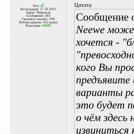
Цитата:
Пол:
Регистрация: 27.10.2012
Адрес: Никополь
Сообщение 
Сообщений: 583
Сказал(а) спасибо: 294
Поблагодарили: 312 раз(а)
Neewe може
Репутация:
34433
хочется - "
"превосходн
кого Вы про
предъявите 
варианты ра
это будет п
о чём здесь
извиниться 