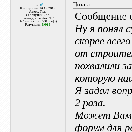
Цитата:
Пол:
Регистрация: 10.12.2012
Адрес: Тула
Сообщение 
Сообщений: 743
Сказал(а) спасибо: 807
Поблагодарили: 738 раз(а)
Ну я понял с
Репутация:
39913
скорее всег
от строите
похвалили з
которую на
Я задал воп
2 раза.
Может Вам 
форум для р