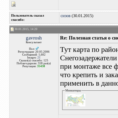
Пользователь сказал
сизов
(30.01.2015)
cпасибо:
30.01.2015, 14:20
gavrosh
Re: Полезная статья о с
Консультант
Тут карта по райо
Пол:
Регистрация: 20.05.2006
Сообщений: 1,602
Снегозадержатели 
Images:
21
Сказал(а) спасибо: 125
Поблагодарили: 318 раз(а)
при монтаже все ф
Репутация:
35438
что крепить и зак
применить в данно
Миниатюры