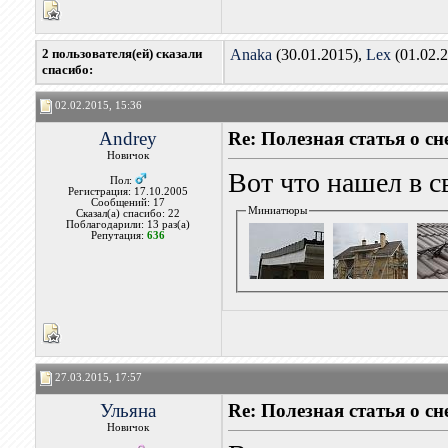
2 пользователя(ей) сказали
Anaka
(30.01.2015),
Lex
(01.02.
cпасибо:
02.02.2015, 15:36
Andrey
Re: Полезная статья о с
Новичок
Вот что нашел в 
Пол:
Регистрация: 17.10.2005
Сообщений: 17
Миниатюры
Сказал(а) спасибо: 22
Поблагодарили: 13 раз(а)
Репутация:
636
27.03.2015, 17:57
Ульяна
Re: Полезная статья о с
Новичок