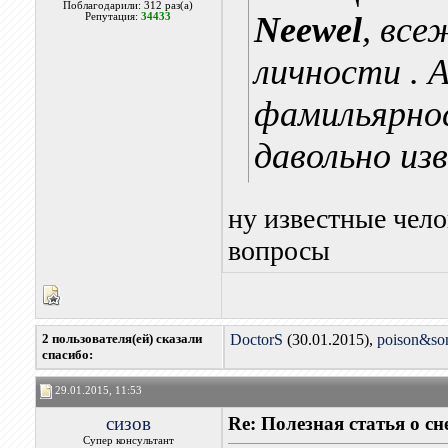
Поблагодарили: 312 раз(а)
Neewel
, все
Репутация:
34433
личности . А
фамильярност
давольно из
ну известные чело
вопросы
2 пользователя(ей) сказали
DoctorS
(30.01.2015),
poison&so
cпасибо:
29.01.2015, 11:53
сизов
Re: Полезная статья о с
Супер консультант