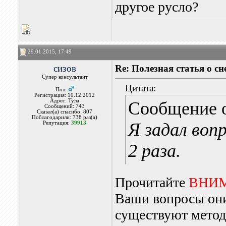
другое русло?
29.01.2015, 17:49
сизов
Re: Полезная статья о с
Супер консультант
Цитата:
Пол:
Регистрация: 10.12.2012
Адрес: Тула
Сообщение 
Сообщений: 743
Сказал(а) спасибо: 807
Поблагодарили: 738 раз(а)
Я задал воп
Репутация:
39913
2 раза.
Прочитайте
ВНИ
Ваши вопросы они
существуют метод