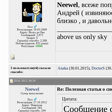
Neewel
, всеже по
Андрей ( извиняюс
близко , и даволь
_______________
Пол:
Регистрация: 19.03.2009
Адрес: Волга да Ока
above us only sky
Сообщений: 2,071
Images:
6
Сказал(а) спасибо: 2,586
Поблагодарили: 832 раз(а)
Репутация:
31841
3 пользователя(ей) сказали
Anaka
(30.01.2015),
DoctorS
(30.
cпасибо:
29.01.2015, 09:59
Neewel
Re: Полезная статья о с
Супер консультант
Цитата:
Пол:
Регистрация: 27.10.2012
Адрес: Никополь
Сообщение 
Сообщений: 583
Сказал(а) спасибо: 294