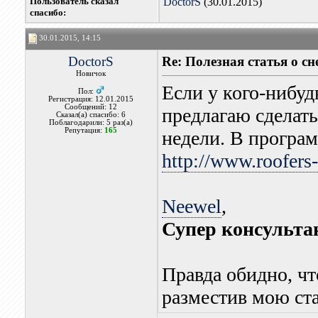
Пользователь сказал
DoctorS
(30.01.2015)
cпасибо:
30.01.2015, 14:15
DoctorS
Re: Полезная статья о с
Новичок
Если у кого-нибудь
Пол:
Регистрация: 12.01.2015
Сообщений: 12
предлагаю сделать
Сказал(а) спасибо: 6
Поблагодарили: 5 раз(а)
Репутация:
165
недели. В програм
http://www.roofers
Neewel
,
Супер консульта
Правда обидно, ч
разместив мою ста