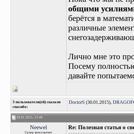
общими усилия
берётся в математ
различные элемен
снегозадерживающ
Лично мне это про
Посему полность
давайте попытаемс
3 пользователя(ей) сказали
DoctorS
(30.01.2015),
DRAGOF
cпасибо:
29.01.2015, 13:48
Neewel
Re: Полезная статья о с
Супер консультант