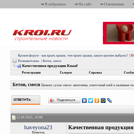
В избранное
На сайт
О компании
Кровля форум - как крыть крышу, чем крыть крышу, какую кровлю выбрать?
|
П
Познавательно.
|
Бетон, смеси
Качественная продукция Knauf
Регистрация
Галерея
Справка
Сообщ
Бетон, смеси
Цемент, сухие смеси: шпатлевка, плиточный клей и наливные п
Поделиться…
22.09.2025, 19:08
haveyona23
Качественная продукция
Новичок