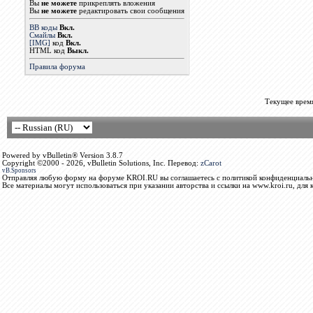
Вы
не можете
прикреплять вложения
Вы
не можете
редактировать свои сообщения
BB коды
Вкл.
Смайлы
Вкл.
[IMG]
код
Вкл.
HTML код
Выкл.
Правила форума
Текущее врем
Powered by vBulletin® Version 3.8.7
Copyright ©2000 - 2026, vBulletin Solutions, Inc. Перевод:
zCarot
vB.Sponsors
Отправляя любую форму на форуме KROI.RU вы соглашаетесь с политикой конфиденциальн
Все материалы могут использоваться при указании авторства и ссылки на www.kroi.ru, для 