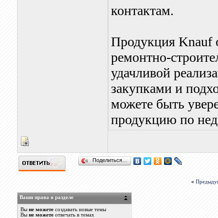
контактам.
Продукция Knauf 
ремонтно-строите
удачливой реализ
закупками и подхо
можете быть увер
продукцию по нед
Поделиться…
«
Предыду
Ваши права в разделе
Вы
не можете
создавать новые темы
Вы
не можете
отвечать в темах