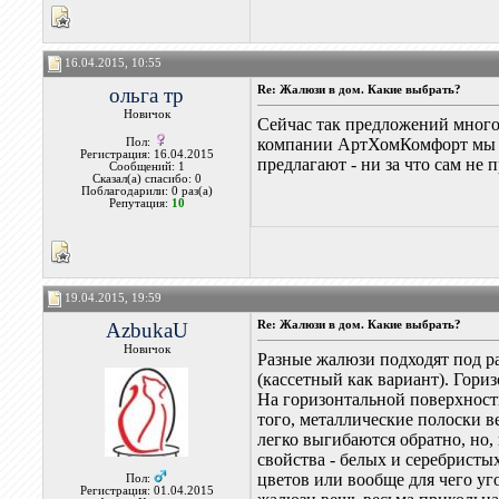
16.04.2015, 10:55
ольга тр
Re: Жалюзи в дом. Какие выбрать?
Новичок
Сейчас так предложений много.
компании АртХомКомфорт мы та
Пол:
Регистрация: 16.04.2015
предлагают - ни за что сам не
Сообщений: 1
Сказал(а) спасибо: 0
Поблагодарили: 0 раз(а)
Репутация:
10
19.04.2015, 19:59
AzbukaU
Re: Жалюзи в дом. Какие выбрать?
Новичок
Разные жалюзи подходят под ра
(кассетный как вариант). Гориз
На горизонтальной поверхност
того, металлические полоски в
легко выгибаются обратно, но,
свойства - белых и серебристы
цветов или вообще для чего уго
Пол:
Регистрация: 01.04.2015