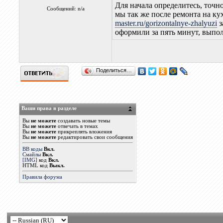
Для начала определитесь, точн
Сообщений: n/a
мы так же после ремонта на к
master.ru/gorizontalnye-zhalyuzi
з
оформили за пять минут, выпол
Поделиться…
Ваши права в разделе
Вы
не можете
создавать новые темы
Вы
не можете
отвечать в темах
Вы
не можете
прикреплять вложения
Вы
не можете
редактировать свои сообщения
BB коды
Вкл.
Смайлы
Вкл.
[IMG]
код
Вкл.
HTML код
Выкл.
Правила форума