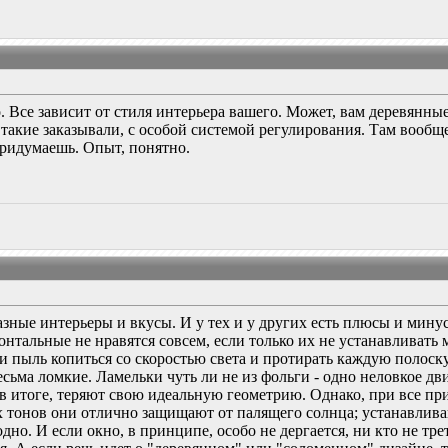
 Все зависит от стиля интерьера вашего. Может, вам деревянны
кие заказывали, с особой системой регулирования. Там вообщ
 придумаешь. Опыт, понятно.
зные интерьеры и вкусы. И у тех и у других есть плюсы и мину
онтальные не нравятся совсем, если только их не устанавливать 
и пыль копиться со скоростью света и протирать каждую полоск
есьма ломкие. Ламельки чуть ли не из фольги - одно неловкое дв
 в итоге, теряют свою идеальную геометрию. Однако, при все пр
х тонов они отлично защищают от палящего солнца; устанавлива
дно. И если окно, в принципе, особо не дергается, ни кто не тре