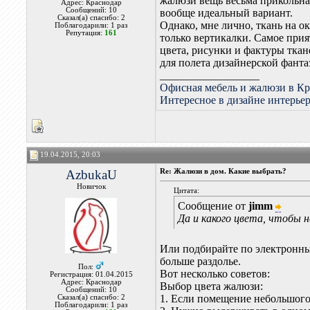
жалюзи вещь весьма прикольна
Адрес: Краснодар
Сообщений: 10
вообще идеальный вариант.
Сказал(а) спасибо: 2
Однако, мне лично, ткань на ок
Поблагодарили: 1 раз
Репутация:
161
только вертикалки. Самое прия
цвета, рисунки и фактуры ткан
для полета дизайнерской фант
__________________
Офисная мебель и жалюзи в Кр
Интересное в дизайне интерье
19.04.2015, 20:03
AzbukaU
Re: Жалюзи в дом. Какие выбрать?
Новичок
Цитата:
Сообщение от
jimm
Да и какого цвета, чтобы 
Или подбирайте по электронным
больше раздолье.
Пол:
Вот несколько советов:
Регистрация: 01.04.2015
Адрес: Краснодар
Выбор цвета жалюзи:
Сообщений: 10
1. Если помещение небольшого
Сказал(а) спасибо: 2
Поблагодарили: 1 раз