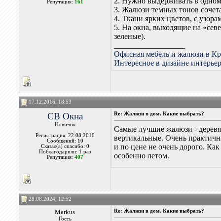
2. Нужно выдерживать в одном
Репутация:
161
3. Жалюзи темных тонов сочета
4. Ткани ярких цветов, с узо
5. На окна, выходящие на «сев
зеленые).
__________________
Офисная мебель и жалюзи в Кр
Интересное в дизайне интерье
17.12.2016, 18:53
СВ Окна
Re: Жалюзи в дом. Какие выбрать?
Новичок
Самые лучшие жалюзи - деревян
Регистрация: 22.08.2010
вертикальные. Очень практичн
Сообщений: 10
и по цене не очень дорого. Ка
Сказал(а) спасибо: 0
Поблагодарили: 1 раз
особенно летом.
Репутация:
407
28.08.2024, 12:52
Markus
Re: Жалюзи в дом. Какие выбрать?
Гость