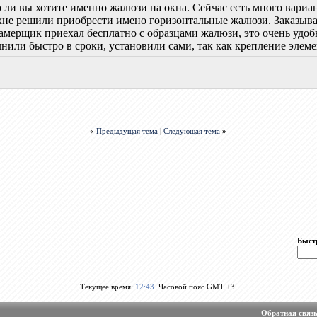
о ли вы хотите именно жалюзи на окна. Сейчас есть много вари
ухне решили приобрести имено горизонтальные жалюзи. Заказы
амерщик приехал бесплатно с образцами жалюзи, это очень удобно
нили быстро в сроки, установили сами, так как крепление элеме
«
Предыдущая тема
|
Следующая тема
»
Быст
Текущее время:
12:43
. Часовой пояс GMT +3.
Обратная связ