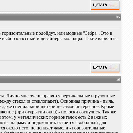
#
5
е горизонтальные подойдут, или модные "Зебра". Это в
е выбор классный и дизайнеры молодцы. Такие варианты
#
6
сы. Лично мне очень нравятся вертикальные и рулонные
между стекол (в стеклопакет). Основная причина - пыль.
у даже специальной щеткой не самое интересное. Кроме
ижение (при открытии окна) - полоски согнулись. Так же
и этом, у металлических горизонталок есть 2 важных
ются на раму и подоконник остается свободный для
тся около него, не цепляет ламели - горизонтальные