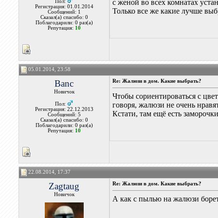
с женой во всех комнатах уста
Пол:
Регистрация: 01.01.2014
Только все же какие лучше выб
Сообщений: 1
Сказал(а) спасибо: 0
Поблагодарили: 0 раз(а)
Репутация:
10
05.01.2014, 23:58
Banc
Re: Жалюзи в дом. Какие выбрать?
Новичок
Чтобы сориентироваться с цве
говоря, жалюзи не очень нравя
Пол:
Регистрация: 22.12.2013
Кстати, там ещё есть заморочки
Сообщений: 5
Сказал(а) спасибо: 0
Поблагодарили: 0 раз(а)
Репутация:
10
22.08.2014, 17:37
Zagtaug
Re: Жалюзи в дом. Какие выбрать?
Новичок
А как с пылью на жалюзи борет