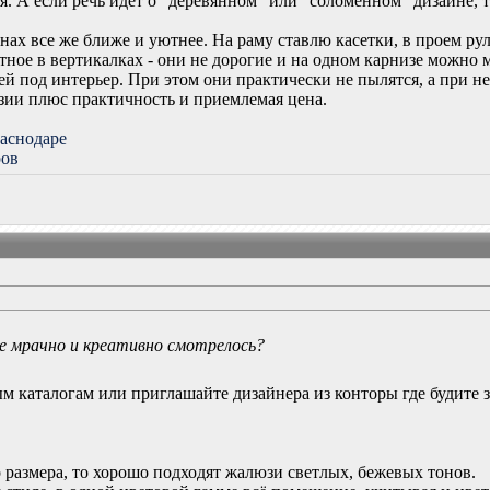
я. А если речь идет о "деревянном" или "соломенном" дизайне,
нах все же ближе и уютнее. На раму ставлю касетки, в проем рул
тное в вертикалках - они не дорогие и на одном карнизе можно
ей под интерьер. При этом они практически не пылятся, а при н
азии плюс практичность и приемлемая цена.
аснодаре
ров
не мрачно и креативно смотрелось?
 каталогам или приглашайте дизайнера из конторы где будите з
 размера, то хорошо подходят жалюзи светлых, бежевых тонов.