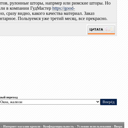
антов, рулонные шторы, напрмер или римские шторы. Но
вали в компании ГудМастер
https://good-
, сразу видно, какого качества материал. Заказ
нтарное. Пользуемся уже третий месяц, все прекрасно.
рый переход
ь
-
Интернет магазин кровли
-
Конфиденциальность
-
Условия использования
-
Вверх