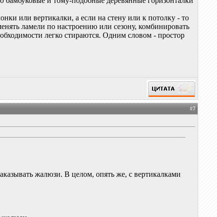
 то бамбуковые и тому-подобные деревянные горизонталки
онки или вертикалки, а если на стену или к потолку - то
 менять ламели по настроению или сезону, комбинировать
еобходимости легко стираются. Одним словом - простор
#
7
аказывать жалюзи. В целом, опять же, с вертикалками