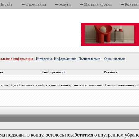
На сайт
О компании
Услуги
Магазин кровли
Контак
олезная информация
|
Интересно. Информативно. Познавательно.
|
Окна, жалюзи
ка
Сообщество
Реклама
нтарии. Здесь Вы сможете выбрать оптимальные окна в соответствии с Вашими пожеланиями
ома подходит в концу, осталось позаботиться о внутреннем убр