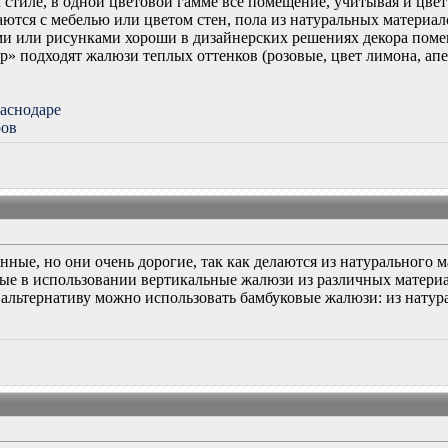
 стиле, в одной цветовой гамме всё помещение, учитывая и цве
ются с мебелью или цветом стен, пола из натуральных материал
рами или рисунками хороши в дизайнерских решениях декора пом
ер» подходят жалюзи теплых оттенков (розовые, цвет лимона, апе
аснодаре
ров
ные, но они очень дорогие, так как делаются из натурального м
ые в использовании вертикальные жалюзи из различных материал
к альтернативу можно использовать бамбуковые жалюзи: из натур