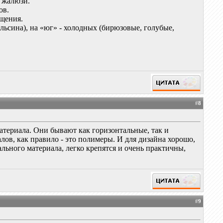
т жалюзи.
ов.
ещения.
льсина), на «юг» - холодных (бирюзовые, голубые,
#
8
атериала. Они бывают как горизонтальные, так и
ов, как правило - это полимеры. И для дизайна хорошо,
ального материала, легко крепятся и очень практичны,
#
9