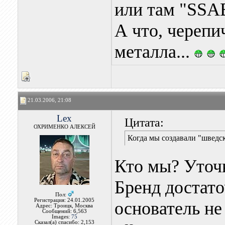
или там "SSAB
А что, черепи
металла...
21.03.2006, 21:08
Lex
Цитата:
ОХРИМЕНКО АЛЕКСЕЙ
Когда мы создавали "швед
Кто мы? Уточ
Бренд достато
Пол:
Регистрация: 24.01.2005
основатель н
Адрес: Троицк, Москва
Сообщений: 6,563
Images:
75
Сказал(а) спасибо: 2,153