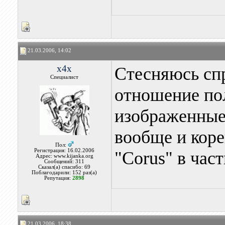
21.03.2006, 14:02
x4x
Стесняюсь спр
Специалист
отношение по
изображенные 
вообще и коре
Пол:
Регистрация: 16.02.2006
"Corus" в час
Адрес: www.kijanka.org
Сообщений: 311
Сказал(а) спасибо: 69
Поблагодарили: 152 раз(а)
Репутация:
2898
21.03.2006, 18:38