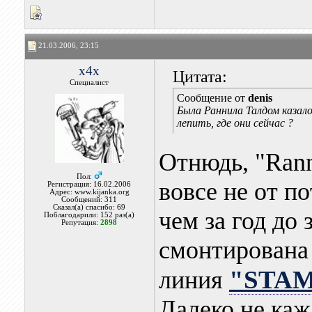
21.03.2006, 23:15
x4x
Цитата:
Специалист
Сообщение от
denis
Была Раннила Талдом казало
лепить, где они сейчас ?
Отнюдь, "Rann
Пол:
вовсе не от п
Регистрация: 16.02.2006
Адрес: www.kijanka.org
Сообщений: 311
Сказал(а) спасибо: 69
чем за год до
Поблагодарили: 152 раз(а)
Репутация:
2898
смонтирована
"STA
линия
Далеко не каж