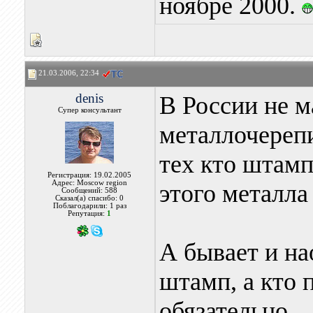
ноябре 2000.
21.03.2006, 22:34
denis
В России не 
Супер консультант
металлочерепи
тех кто штамп
Регистрация: 19.02.2005
Адрес: Moscow region
этого металла
Сообщений: 588
Сказал(а) спасибо: 0
Поблагодарили: 1 раз
Репутация:
1
А бывает и на
штамп, а кто 
обязательно.