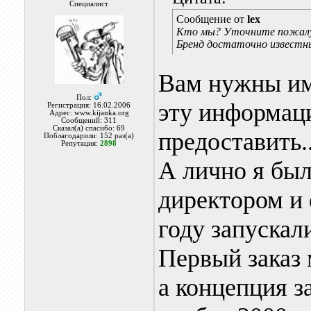
Специалист
Сообщение от
lex
Кто мы? Уточните пожал
Бренд достаточно известны
Вам нужны им
Пол:
эту информац
Регистрация: 16.02.2006
Адрес: www.kijanka.org
Сообщений: 311
Сказал(а) спасибо: 69
предоставить..
Поблагодарили: 152 раз(а)
Репутация:
2898
А лично я был
директором и 
году запускали
Первый заказ 
а концепция з