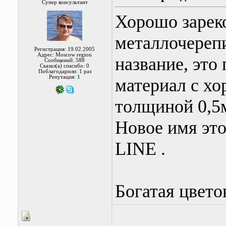
Супер консультант
Хорошо зарек
металлочереп
Регистрация: 19.02.2005
Адрес: Moscow region
название, это
Сообщений: 588
Сказал(а) спасибо: 0
Поблагодарили: 1 раз
Репутация:
1
материал с хо
толщиной 0,5
Новое имя эт
LINE .
Богатая цвето