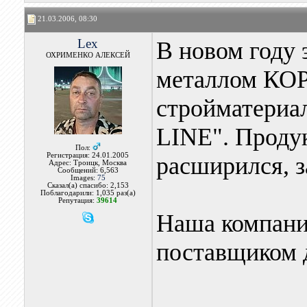
21.03.2006, 08:30
Lex
В новом году 
ОХРИМЕНКО АЛЕКСЕЙ
металлом КОР
стройматериа
LINE". Продук
Пол:
Регистрация: 24.01.2005
расширился, з
Адрес: Троицк, Москва
Сообщений: 6,563
Images:
75
Сказал(а) спасибо: 2,153
Поблагодарили: 1,035 раз(а)
Репутация:
39614
Наша компани
поставщиком 