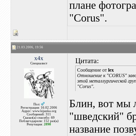
плане фотогра
"Corus".
21.03.2006, 19:56
x4x
Цитата:
Специалист
Сообщение от
lex
Отношение к "CORUS" завод
этой металлургической гру
"Corus".
Блин, вот мы 
Пол:
Регистрация: 16.02.2006
Адрес: www.kijanka.org
"шведский" 
Сообщений: 311
Сказал(а) спасибо: 69
Поблагодарили: 152 раз(а)
Репутация:
2898
название позв