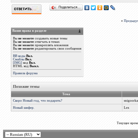
Поделиться…
«
Предыду
Ваши права в разделе
Вы
не можете
создавать новые темы
Вы
не можете
отвечать в темах
Вы
не можете
прикреплять вложения
Вы
не можете
редактировать свои сообщения
BB коды
Вкл.
Смайлы
Вкл.
[IMG]
код
Вкл.
HTML код
Выкл.
Правила форума
Похожие темы
Тема
Скоро Новый год, что подарить?
snigoorka
Новый шифер.
Lex
Текущее врем