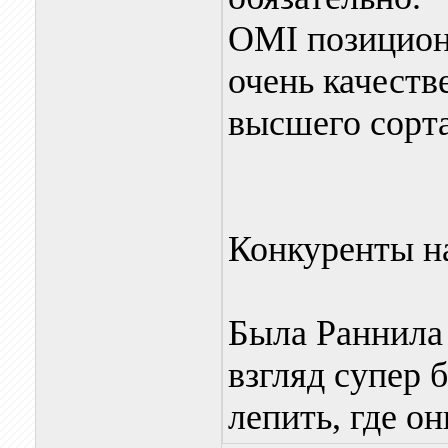
OMI позицион
очень качеств
высшего сорта
Конкуренты н
Была Раннила
взгляд супер 
лепить, где он