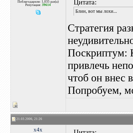
Цитата:
Поблагодарили: 1,035 раз(а)
Репутация:
39614
Блин, вот мы лохи...
Стратегия раз
неудивительно
Поскриптум: 
привлечь непо
чтоб он внес 
Попробуем, м
21.03.2006, 21:26
x4x
Цитата: