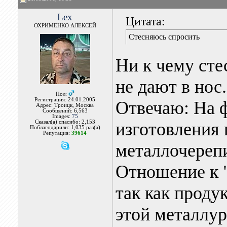
Lex
Цитата:
ОХРИМЕНКО АЛЕКСЕЙ
Стесняюсь спросить
Ни к чему сте
не дают в нос.
Пол:
Регистрация: 24.01.2005
Отвечаю: На ф
Адрес: Троицк, Москва
Сообщений: 6,563
Images:
75
Сказал(а) спасибо: 2,153
изготовления 
Поблагодарили: 1,035 раз(а)
Репутация:
39614
металлочереп
Отношение к 
так как проду
этой металлур