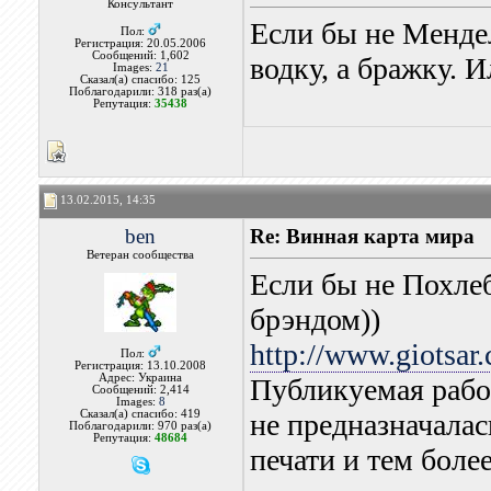
Консультант
Если бы не Мендел
Пол:
Регистрация: 20.05.2006
Сообщений: 1,602
водку, а бражку. И
Images:
21
Сказал(а) спасибо: 125
Поблагодарили: 318 раз(а)
Репутация:
35438
13.02.2015, 14:35
ben
Re: Винная карта мира
Ветеран сообщества
Если бы не Похле
брэндом))
http://www.giotsar.
Пол:
Регистрация: 13.10.2008
Адрес: Украина
Публикуемая рабо
Сообщений: 2,414
Images:
8
Сказал(а) спасибо: 419
не предназначалас
Поблагодарили: 970 раз(а)
Репутация:
48684
печати и тем боле