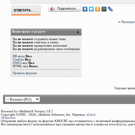
Поделиться…
«
Предыду
Ваши права в разделе
Вы
не можете
создавать новые темы
Вы
не можете
отвечать в темах
Вы
не можете
прикреплять вложения
Вы
не можете
редактировать свои сообщения
BB коды
Вкл.
Смайлы
Вкл.
[IMG]
код
Вкл.
HTML код
Выкл.
Правила форума
Текущее врем
Powered by vBulletin® Version 3.8.7
Copyright ©2000 - 2026, vBulletin Solutions, Inc. Перевод:
zCarot
vB.Sponsors
Отправляя любую форму на форуме KROI.RU вы соглашаетесь с политикой конфиденциальн
Все материалы могут использоваться при указании авторства и ссылки на www.kroi.ru, для 