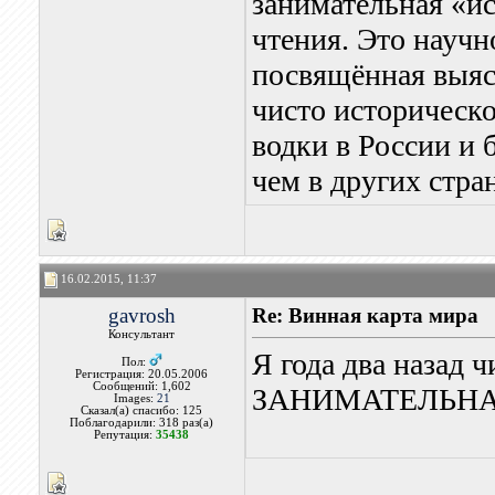
занимательная «ис
чтения. Это научн
посвящённая выяс
чисто историческо
водки в России и 
чем в других стра
16.02.2015, 11:37
gavrosh
Re: Винная карта мира
Консультант
Я года два назад 
Пол:
Регистрация: 20.05.2006
Сообщений: 1,602
ЗАНИМАТЕЛЬНАЯ
Images:
21
Сказал(а) спасибо: 125
Поблагодарили: 318 раз(а)
Репутация:
35438