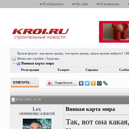
В избранное
На сайт
О компании
Кровля форум - как крыть крышу, чем крыть крышу, какую кровлю выбрать?
|
К
Жизнь вне стройки
|
Здоровье
Винная карта мира
Регистрация
Галерея
Справка
Сообщ
Поделиться…
05.02.2015, 11:10
Lex
Винная карта мира
ОХРИМЕНКО АЛЕКСЕЙ
Так, вот она какая