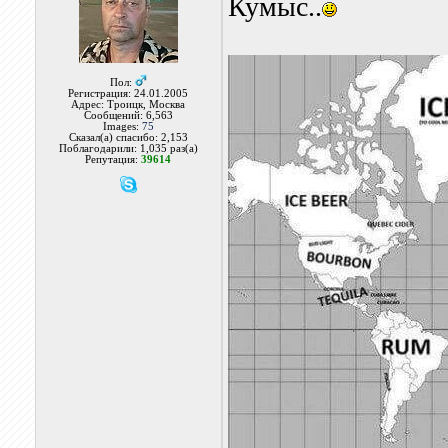
Кумыс..
Пол:
Регистрация: 24.01.2005
Адрес: Троицк, Москва
Сообщений: 6,563
Images:
75
Сказал(а) спасибо: 2,153
Поблагодарили: 1,035 раз(а)
Репутация:
39614