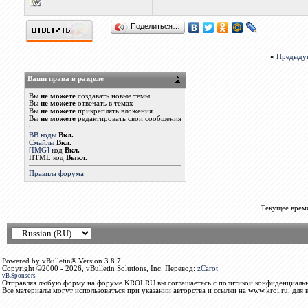
Поделиться…
«
Предыду
Ваши права в разделе
Вы
не можете
создавать новые темы
Вы
не можете
отвечать в темах
Вы
не можете
прикреплять вложения
Вы
не можете
редактировать свои сообщения
BB коды
Вкл.
Смайлы
Вкл.
[IMG]
код
Вкл.
HTML код
Выкл.
Правила форума
Текущее врем
Powered by vBulletin® Version 3.8.7
Copyright ©2000 - 2026, vBulletin Solutions, Inc. Перевод:
zCarot
vB.Sponsors
Отправляя любую форму на форуме KROI.RU вы соглашаетесь с политикой конфиденциальн
Все материалы могут использоваться при указании авторства и ссылки на www.kroi.ru, для 