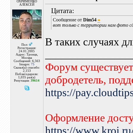
ОХРИМЕНКО
АЛЕКСЕЙ
Цитата:
Сообщение от
Dim54
вот только с территории нам фото сде
В таких случаях д
Пол:
Регистрация:
________________
24.01.2005
Адрес: Троицк,
Москва
Сообщений: 6,563
Форум существует,
Images:
75
Сказал(а) спасибо:
2,153
Поблагодарили:
добродетель, подд
1,035 раз(а)
Репутация:
39614
https://pay.cloudti
Оформление досту
https://www.kroi.r