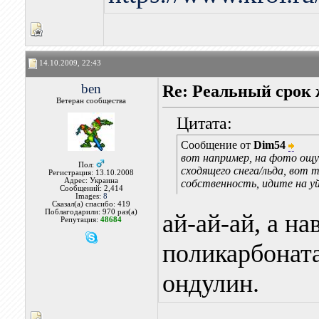
14.10.2009, 22:43
ben
Re: Реальный срок
Ветеран сообщества
Цитата:
Сообщение от
Dim54
вот например, на фото ощу
Пол:
сходящего снега/льда, вот 
Регистрация: 13.10.2008
Адрес: Украина
собственность, идите на уй
Сообщений: 2,414
Images:
8
Сказал(а) спасибо: 419
Поблагодарили: 970 раз(а)
ай-ай-ай, а на
Репутация:
48684
поликарбоната
ондулин.