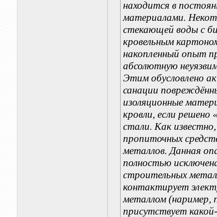
находится в постоя
материалами. Некото
стекающей воды с б
кровельным картоно
накопленный опыт п
абсолютную неуязви
Этим обусловлено а
санации повреждённы
изоляционные матери
кровли, если решено
стали. Как известно
пропиточных средст
металлов. Данная о
полностью исключена
строительных металл
контактирует элект
металлом (наример, 
присутствует какой-