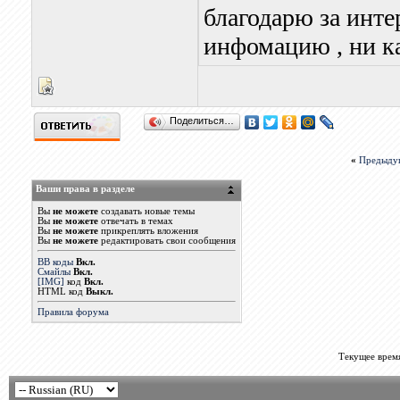
благодарю за инте
инфомацию , ни кап
Поделиться…
«
Предыду
Ваши права в разделе
Вы
не можете
создавать новые темы
Вы
не можете
отвечать в темах
Вы
не можете
прикреплять вложения
Вы
не можете
редактировать свои сообщения
BB коды
Вкл.
Смайлы
Вкл.
[IMG]
код
Вкл.
HTML код
Выкл.
Правила форума
Текущее врем