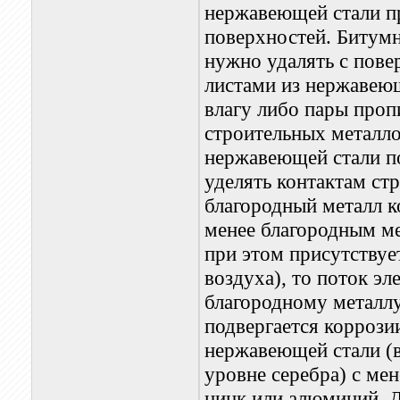
нержавеющей стали п
поверхностей. Битумн
нужно удалять с пове
листами из нержавеющ
влагу либо пары проп
строительных металло
нержавеющей стали п
уделять контактам ст
благородный металл 
менее благородным ме
при этом присутствуе
воздуха), то поток эл
благородному металлу
подвергается коррози
нержавеющей стали (в
уровне серебра) с ме
цинк или алюминий. Д