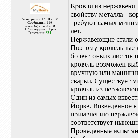
Кровли из нержавеюще
свойству металла - к
Регистрация: 13.10.2008
требуют самых минима
Сообщений: 118
Сказал(а) спасибо: 0
лет.
Поблагодарили: 1 раз
Репутация:
324
Нержавеющие стали о
Поэтому кровельные 
более тонких листов 
кровель возможен выб
вручную или машинны
сварки. Существует 
кровель из нержавеющ
Один из самых извест
Йорке. Возведённое в
применению нержавеющ
соответствует нынешн
Проведенные испытан