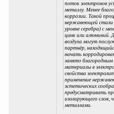
поток электронов ус
металлу. Менее благ
коррозии. Такой пр
нержавеющей стали (
уровне серебра) с м
цинк или алюминий. 
воздуха могут посл
партнёр, находящий
начать корродироват
занято благородным 
материалы в электро
свойства электроли
применение нержавею
эстетических сообра
предусматривать пр
изолирующего слоя, 
металлами.