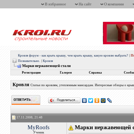
В избранное
На сайт
О компании
Кровля форум - как крыть крышу, чем крыть крышу, какую кровлю выбрать?
|
П
Познавательно.
|
Кровля
Марки нержавеющей стали
Регистрация
Галерея
Справка
Сообщ
Кровля
Статьи по кровлям, утепленным мансардам. Интересные обзоры о кры
Поделиться…
17.11.2008, 21:48
MyRoofs
Марки нержавеющей 
Ученик