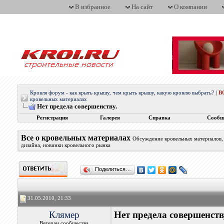
В избранное
На сайт
О компании
Кровля форум - как крыть крышу, чем крыть крышу, какую кровлю выбрать?
|
В
кровельных материалах
Нет предела совершенству.
Регистрация
Галерея
Справка
Сообщ
Все о кровельных материалах
Обсуждение кровельных материалов, 
дизайна, новинки кровельного рынка
Поделиться…
31.05.2010, 21:33
Клямер
Нет предела совершенств
Ветеран сообщества