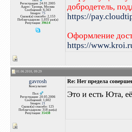
Пол:
Регистрация: 24.01.2005
добродетель, по
Адрес: Троицк, Москва
Сообщений: 6,563
Images:
75
https://pay.cloudt
Сказал(а) спасибо: 2,153
Поблагодарили: 1,035 раз(а)
Репутация:
39614
Оформление дост
https://www.kroi.
01.06.2010, 09:29
gavrosh
Re: Нет предела совершен
Консультант
Это и есть Юта, е
Пол:
Регистрация: 20.05.2006
Сообщений: 1,602
Images:
21
Сказал(а) спасибо: 125
Поблагодарили: 318 раз(а)
Репутация:
35438