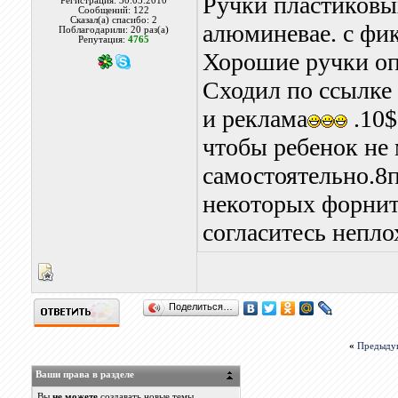
Ручки пластиковых
Регистрация: 30.03.2010
Сообщений: 122
Сказал(а) спасибо: 2
алюминевае. с фик
Поблагодарили: 20 раз(а)
Репутация:
4765
Хорошие ручки опт
Сходил по ссылке 
и реклама
.10$
чтобы ребенок не
самостоятельно.8
некоторых форнит
согласитесь непло
Поделиться…
«
Предыду
Ваши права в разделе
Вы
не можете
создавать новые темы