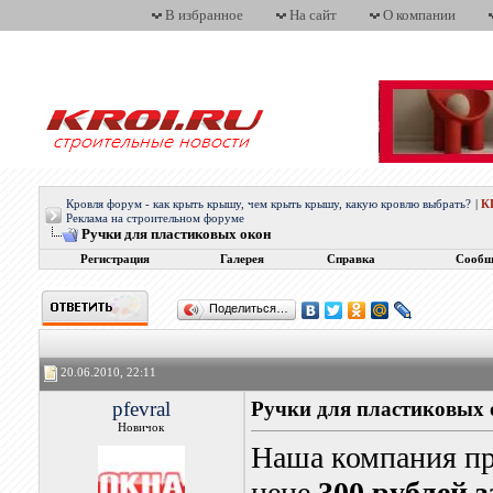
В избранное
На сайт
О компании
Кровля форум - как крыть крышу, чем крыть крышу, какую кровлю выбрать?
|
К
Реклама на строительном форуме
Ручки для пластиковых окон
Регистрация
Галерея
Справка
Сообщ
Поделиться…
20.06.2010, 22:11
pfevral
Ручки для пластиковых 
Новичок
Наша компания пр
цене
300 рублей з