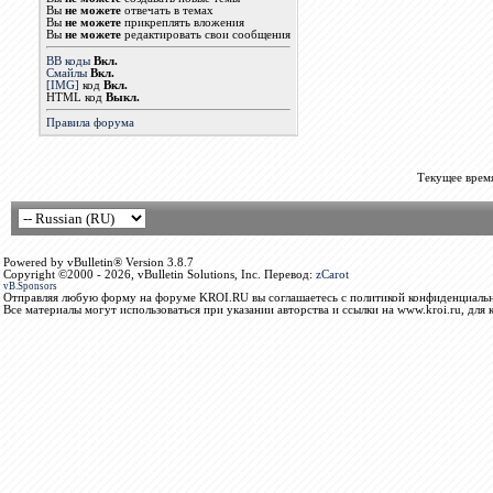
Вы
не можете
отвечать в темах
Вы
не можете
прикреплять вложения
Вы
не можете
редактировать свои сообщения
BB коды
Вкл.
Смайлы
Вкл.
[IMG]
код
Вкл.
HTML код
Выкл.
Правила форума
Текущее врем
Powered by vBulletin® Version 3.8.7
Copyright ©2000 - 2026, vBulletin Solutions, Inc. Перевод:
zCarot
vB.Sponsors
Отправляя любую форму на форуме KROI.RU вы соглашаетесь с политикой конфиденциальн
Все материалы могут использоваться при указании авторства и ссылки на www.kroi.ru, для 