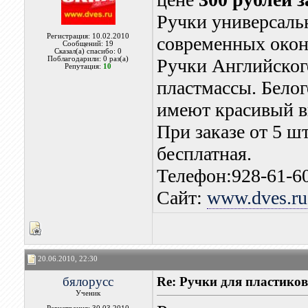
Ручки универсаль
Регистрация: 10.02.2010
современных окон 
Сообщений: 19
Сказал(а) спасибо: 0
Поблагодарили: 0 раз(а)
Ручки Английског
Репутация:
10
пластмассы. Белог
имеют красивый в
При заказе от 5 ш
бесплатная.
Телефон:928-61-6
Сайт:
www.dves.ru
20.06.2010, 22:30
бялорусс
Re: Ручки для пластико
Ученик