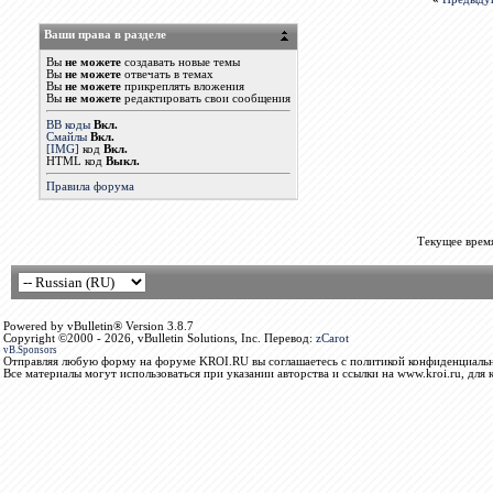
Ваши права в разделе
Вы
не можете
создавать новые темы
Вы
не можете
отвечать в темах
Вы
не можете
прикреплять вложения
Вы
не можете
редактировать свои сообщения
BB коды
Вкл.
Смайлы
Вкл.
[IMG]
код
Вкл.
HTML код
Выкл.
Правила форума
Текущее врем
Powered by vBulletin® Version 3.8.7
Copyright ©2000 - 2026, vBulletin Solutions, Inc. Перевод:
zCarot
vB.Sponsors
Отправляя любую форму на форуме KROI.RU вы соглашаетесь с политикой конфиденциальн
Все материалы могут использоваться при указании авторства и ссылки на www.kroi.ru, для 