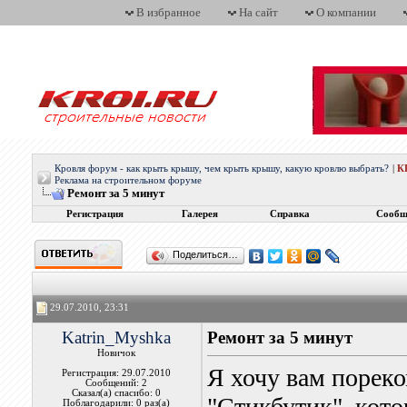
В избранное
На сайт
О компании
Кровля форум - как крыть крышу, чем крыть крышу, какую кровлю выбрать?
|
К
Реклама на строительном форуме
Ремонт за 5 минут
Регистрация
Галерея
Справка
Сообщ
Поделиться…
29.07.2010, 23:31
Katrin_Myshka
Ремонт за 5 минут
Новичок
Я хочу вам порек
Регистрация: 29.07.2010
Сообщений: 2
Сказал(а) спасибо: 0
"Стикбутик", кото
Поблагодарили: 0 раз(а)