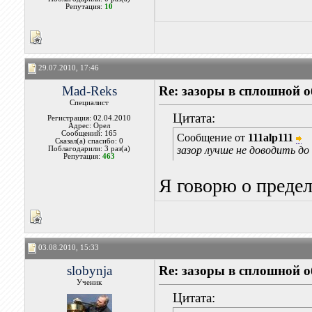
Репутация:
10
29.07.2010, 17:46
Mad-Reks
Re: зазоры в сплошной 
Специалист
Цитата:
Регистрация: 02.04.2010
Адрес: Орел
Сообщений: 165
Сообщение от
111alp111
Сказал(а) спасибо: 0
зазор лучше не доводить д
Поблагодарили: 3 раз(а)
Репутация:
463
Я говорю о предел
03.08.2010, 15:33
slobynja
Re: зазоры в сплошной 
Ученик
Цитата: