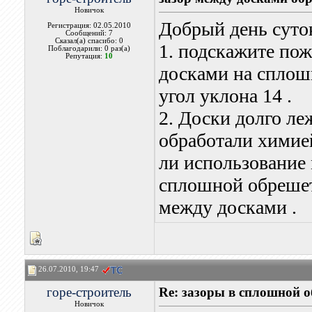
Новичок
Добрый день суток
Регистрация: 02.05.2010
Сообщений: 7
Сказал(а) спасибо: 0
1. подскажите по
Поблагодарили: 0 раз(а)
Репутация:
10
досками на сплош
угол уклона 14 .
2. Доски долго ле
обработали химие
ли использование
сплошной обрешет
между досками .
26.07.2010, 19:47
горе-строитель
Re: зазоры в сплошной 
Новичок