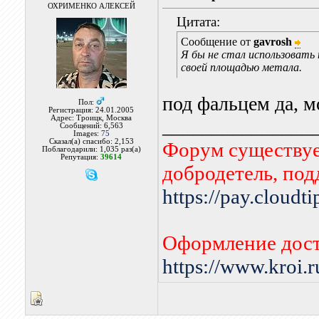
ОХРИМЕНКО АЛЕКСЕЙ
Цитата:
Сообщение от
gavrosh
Я бы не стал использовать
своей площадью метала.
под фальцем да, м
Пол:
Регистрация: 24.01.2005
Адрес: Троицк, Москва
_______________
Сообщений: 6,563
Images:
75
Сказал(а) спасибо: 2,153
Форум существует
Поблагодарили: 1,035 раз(а)
Репутация:
39614
добродетель, по
https://pay.cloudt
Оформление дост
https://www.kroi.