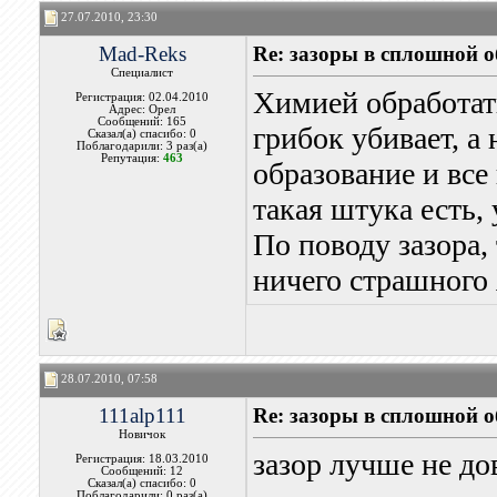
27.07.2010, 23:30
Mad-Reks
Re: зазоры в сплошной 
Специалист
Химией обработать
Регистрация: 02.04.2010
Адрес: Орел
Сообщений: 165
грибок убивает, а
Сказал(а) спасибо: 0
Поблагодарили: 3 раз(а)
Репутация:
463
образование и все
такая штука есть,
По поводу зазора,
ничего страшного 
28.07.2010, 07:58
111alp111
Re: зазоры в сплошной 
Новичок
зазор лучше не до
Регистрация: 18.03.2010
Сообщений: 12
Сказал(а) спасибо: 0
Поблагодарили: 0 раз(а)