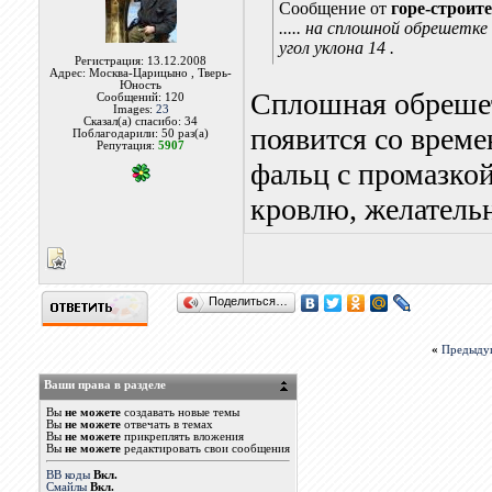
Сообщение от
горе-строит
..... на сплошной обрешетке
угол уклона 14 .
Регистрация: 13.12.2008
Адрес: Москва-Царицыно , Тверь-
Юность
Сплошная обрешетк
Сообщений: 120
Images:
23
Сказал(а) спасибо: 34
появится со време
Поблагодарили: 50 раз(а)
Репутация:
5907
фальц с промазко
кровлю, желатель
Поделиться…
«
Предыду
Ваши права в разделе
Вы
не можете
создавать новые темы
Вы
не можете
отвечать в темах
Вы
не можете
прикреплять вложения
Вы
не можете
редактировать свои сообщения
BB коды
Вкл.
Смайлы
Вкл.