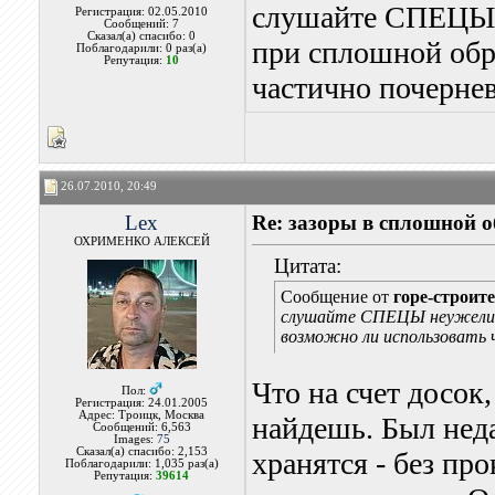
слушайте СПЕЦЫ не
Регистрация: 02.05.2010
Сообщений: 7
Сказал(а) спасибо: 0
при сплошной обр
Поблагодарили: 0 раз(а)
Репутация:
10
частично почерне
26.07.2010, 20:49
Lex
Re: зазоры в сплошной 
ОХРИМЕНКО АЛЕКСЕЙ
Цитата:
Сообщение от
горе-строит
слушайте СПЕЦЫ неужели ни
возможно ли использовать 
Что на счет досок,
Пол:
Регистрация: 24.01.2005
Адрес: Троицк, Москва
найдешь. Был нед
Сообщений: 6,563
Images:
75
Сказал(а) спасибо: 2,153
хранятся - без пр
Поблагодарили: 1,035 раз(а)
Репутация:
39614