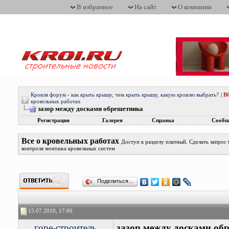
В избранное
На сайт
О компании
Кровля форум - как крыть крышу, чем крыть крышу, какую кровлю выбрать?
|
В
кровельных работах
зазор между досками обрешетника
Регистрация
Галерея
Справка
Сообщ
Все о кровельных работах
Доступ к разделу платный. Сделать запрос
контроля монтажа кровельных систем
Поделиться…
15.07.2010, 17:06
горе-строитель
зазор между досками об