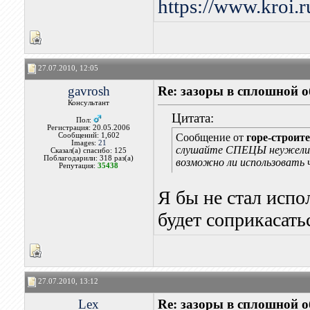
https://www.kroi.
27.07.2010, 12:05
gavrosh
Re: зазоры в сплошной 
Консультант
Цитата:
Пол:
Регистрация: 20.05.2006
Сообщений: 1,602
Сообщение от
горе-строит
Images:
21
слушайте СПЕЦЫ неужели ни
Сказал(а) спасибо: 125
Поблагодарили: 318 раз(а)
возможно ли использовать 
Репутация:
35438
Я бы не стал испо
будет соприкасать
27.07.2010, 13:12
Lex
Re: зазоры в сплошной 