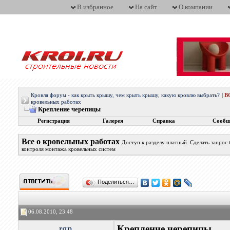
В избранное
На сайт
О компании
Кровля форум - как крыть крышу, чем крыть крышу, какую кровлю выбрать?
|
В
кровельных работах
Крепление черепицы
Регистрация
Галерея
Справка
Сообщ
Все о кровельных работах
Доступ к разделу платный. Сделать запрос
контроля монтажа кровельных систем
Поделиться…
06.08.2010, 23:48
rgn
Крепление черепицы