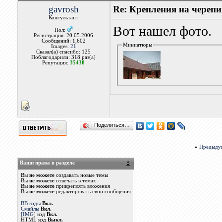
gavrosh
Re: Крепления на черепи
Консультант
Вот нашел фото.
Пол:
Регистрация: 20.05.2006
Сообщений: 1,602
Миниатюры
Images:
21
Сказал(а) спасибо: 125
Поблагодарили: 318 раз(а)
Репутация:
35438
Поделиться…
«
Предыду
Ваши права в разделе
Вы
не можете
создавать новые темы
Вы
не можете
отвечать в темах
Вы
не можете
прикреплять вложения
Вы
не можете
редактировать свои сообщения
BB коды
Вкл.
Смайлы
Вкл.
[IMG]
код
Вкл.
HTML код
Выкл.