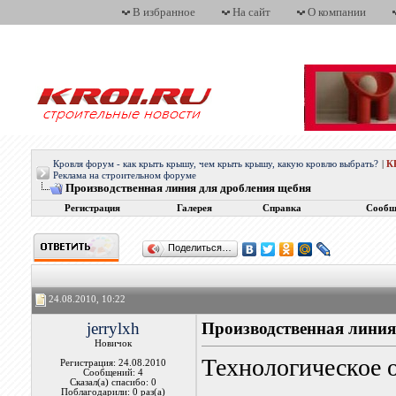
В избранное
На сайт
О компании
Кровля форум - как крыть крышу, чем крыть крышу, какую кровлю выбрать?
|
К
Реклама на строительном форуме
Производственная линия для дробления щебня
Регистрация
Галерея
Справка
Сообщ
Поделиться…
24.08.2010, 10:22
jerrylxh
Производственная линия
Новичок
Технологическое 
Регистрация: 24.08.2010
Сообщений: 4
Сказал(а) спасибо: 0
Поблагодарили: 0 раз(а)