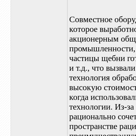
Совместное оборуд
которое выработн
акционерным обще
промышленности,
частицы щебни го
и т.д., что вызва
технология обраб
высокую стоимост
когда использова
технологии. Из-за
рационально сочет
пространстве рац
преимущества:нуж