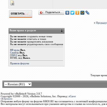
Поделиться…
«
Предыду
Ваши права в разделе
Вы
не можете
создавать новые темы
Вы
не можете
отвечать в темах
Вы
не можете
прикреплять вложения
Вы
не можете
редактировать свои сообщения
BB коды
Вкл.
Смайлы
Вкл.
[IMG]
код
Вкл.
HTML код
Выкл.
Правила форума
Текущее врем
Powered by vBulletin® Version 3.8.7
Copyright ©2000 - 2026, vBulletin Solutions, Inc. Перевод:
zCarot
vB.Sponsors
Отправляя любую форму на форуме KROI.RU вы соглашаетесь с политикой конфиденциальн
Все материалы могут использоваться при указании авторства и ссылки на www.kroi.ru, для 