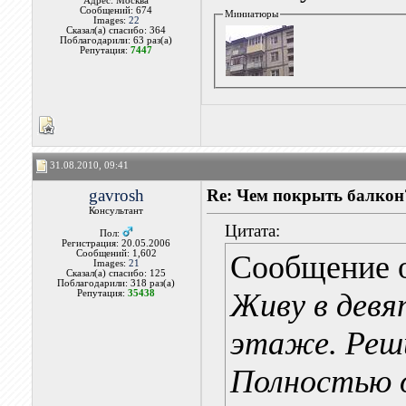
Адрес: Москва
Сообщений: 674
Миниатюры
Images:
22
Сказал(а) спасибо: 364
Поблагодарили: 63 раз(а)
Репутация:
7447
31.08.2010, 09:41
gavrosh
Re: Чем покрыть балкон
Консультант
Цитата:
Пол:
Регистрация: 20.05.2006
Сообщений: 1,602
Сообщение 
Images:
21
Сказал(а) спасибо: 125
Поблагодарили: 318 раз(а)
Живу в дев
Репутация:
35438
этаже. Реши
Полностью 