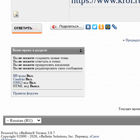
https://www.kroi.
Поделиться…
«
Предыду
Ваши права в разделе
Вы
не можете
создавать новые темы
Вы
не можете
отвечать в темах
Вы
не можете
прикреплять вложения
Вы
не можете
редактировать свои сообщения
BB коды
Вкл.
Смайлы
Вкл.
[IMG]
код
Вкл.
HTML код
Выкл.
Правила форума
Текущее врем
Powered by vBulletin® Version 3.8.7
Copyright ©2000 - 2026, vBulletin Solutions, Inc. Перевод:
zCarot
vB.Sponsors