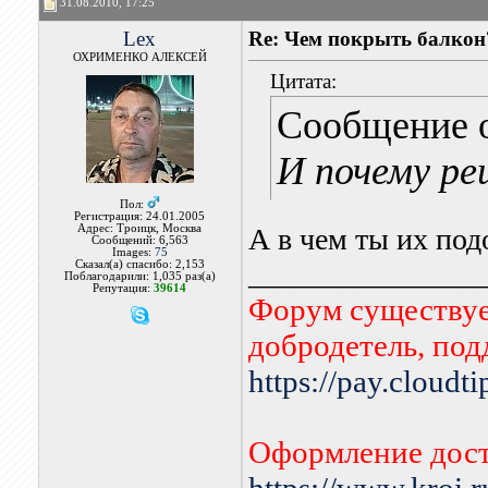
31.08.2010, 17:25
Lex
Re: Чем покрыть балкон
ОХРИМЕНКО АЛЕКСЕЙ
Цитата:
Сообщение 
И почему ре
Пол:
Регистрация: 24.01.2005
Адрес: Троицк, Москва
А в чем ты их по
Сообщений: 6,563
Images:
75
_______________
Сказал(а) спасибо: 2,153
Поблагодарили: 1,035 раз(а)
Репутация:
39614
Форум существует
добродетель, по
https://pay.cloudt
Оформление дост