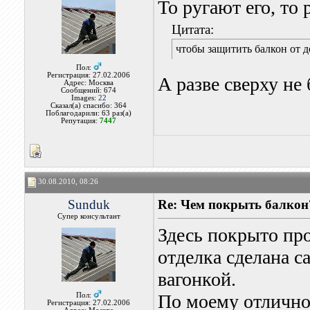
То ругают его, то
Цитата:
чтобы защитить балкон от 
Пол:
Регистрация: 27.02.2006
А разве сверху не
Адрес: Москва
Сообщений: 674
Images:
22
Сказал(а) спасибо: 364
Поблагодарили: 63 раз(а)
Репутация:
7447
30.08.2010, 08:26
Sunduk
Re: Чем покрыть балкон
Супер консультант
Здесь покрыто пр
отделка сделана с
вагонкой.
По моему отлично
Пол:
Регистрация: 27.02.2006