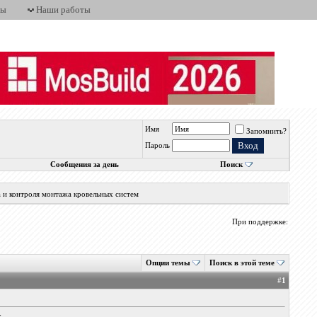
ты
Наши работы
Имя
Запомнить?
Пароль
Сообщения за день
Поиск
а и контроля монтажа кровельных систем
При поддержке:
Опции темы
Поиск в этой теме
#
1