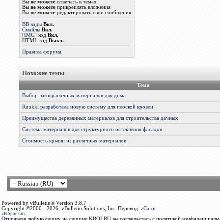
Вы
не можете
отвечать в темах
Вы
не можете
прикреплять вложения
Вы
не можете
редактировать свои сообщения
BB коды
Вкл.
Смайлы
Вкл.
[IMG]
код
Вкл.
HTML код
Выкл.
Правила форума
Похожие темы
Тема
Выбор лакокрасочных материалов для дома
Ruukki разработала новую систему для плоской кровли
Преимущества деревянных материалов для строительства дачных
Система материалов для структурного остекления фасадов
Стоимость крыши из различных материалов
Powered by vBulletin® Version 3.8.7
Copyright ©2000 - 2026, vBulletin Solutions, Inc. Перевод:
zCarot
vB.Sponsors
Отправляя любую форму на форуме KROI.RU вы соглашаетесь с политикой конфиденциальн