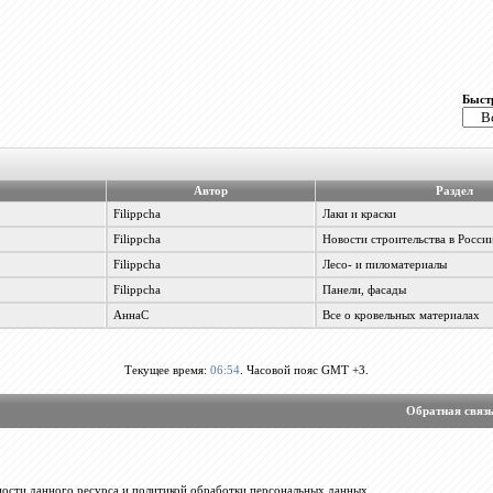
Быст
Автор
Раздел
Filippcha
Лаки и краски
Filippcha
Новости строительства в Росси
Filippcha
Лесо- и пиломатериалы
Filippcha
Панели, фасады
АннаС
Все о кровельных материалах
Текущее время:
06:54
. Часовой пояс GMT +3.
Обратная связ
ости данного ресурса и политикой обработки персональных данных.