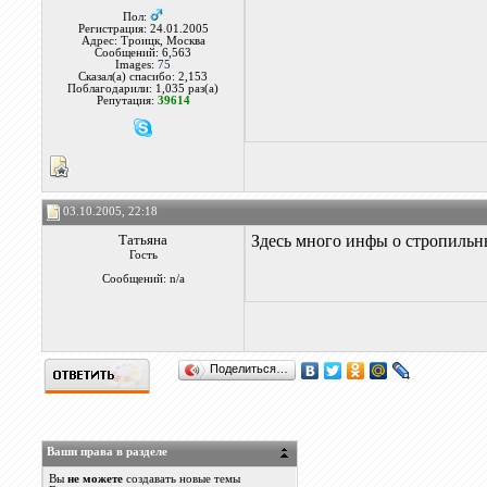
Пол:
Регистрация: 24.01.2005
Адрес: Троицк, Москва
Сообщений: 6,563
Images:
75
Сказал(а) спасибо: 2,153
Поблагодарили: 1,035 раз(а)
Репутация:
39614
03.10.2005, 22:18
Татьяна
Здесь много инфы о стропиль
Гость
Сообщений: n/a
Поделиться…
Ваши права в разделе
Вы
не можете
создавать новые темы