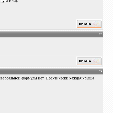
уса и т.д.
#
2
#
3
ниверсальной формулы нет. Практически каждая крыша