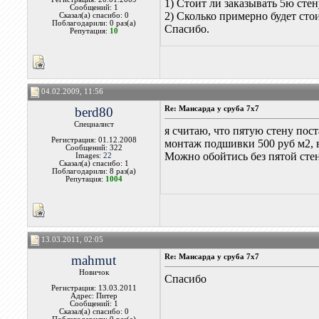
1) Стоит ли заказывать 5ю стен
Сообщений: 1
2) Сколько примерно будет ст
Сказал(а) спасибо: 0
Поблагодарили: 0 раз(а)
Спасибо.
Репутация:
10
04.02.2009, 11:56
berd80
Re: Мансарда у сруба 7х7
Специалист
я считаю, что пятую стену пос
Регистрация: 01.12.2008
монтаж подшивки 500 руб м2, в
Сообщений: 322
Можно обойтись без пятой стен
Images:
22
Сказал(а) спасибо: 1
Поблагодарили: 8 раз(а)
Репутация:
1004
13.03.2011, 02:05
mahmut
Re: Мансарда у сруба 7х7
Новичок
Спасибо
Регистрация: 13.03.2011
Адрес: Питер
Сообщений: 1
Сказал(а) спасибо: 0