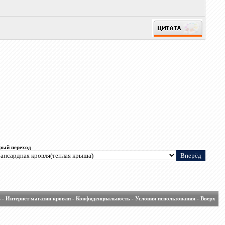
рый переход
ь
-
Интернет магазин кровли
-
Конфиденциальность
-
Условия использования
-
Вверх