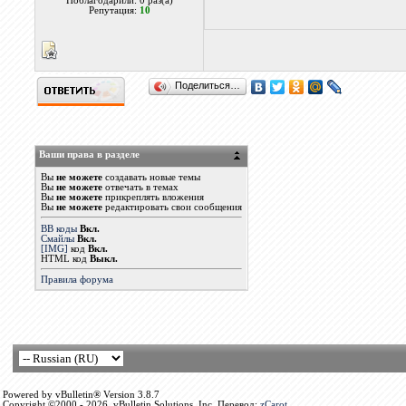
Поблагодарили: 0 раз(а)
Репутация:
10
Поделиться…
Ваши права в разделе
Вы
не можете
создавать новые темы
Вы
не можете
отвечать в темах
Вы
не можете
прикреплять вложения
Вы
не можете
редактировать свои сообщения
BB коды
Вкл.
Смайлы
Вкл.
[IMG]
код
Вкл.
HTML код
Выкл.
Правила форума
Powered by vBulletin® Version 3.8.7
Copyright ©2000 - 2026, vBulletin Solutions, Inc. Перевод:
zCarot