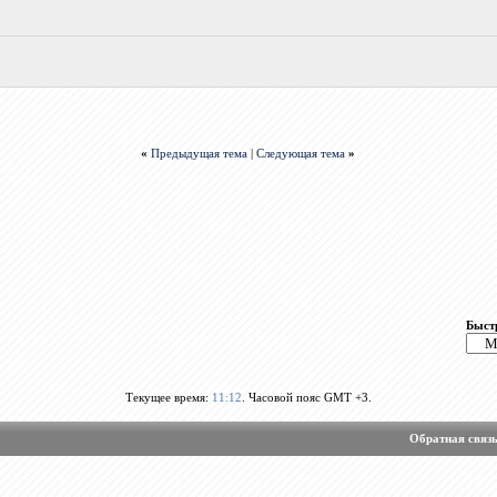
«
Предыдущая тема
|
Следующая тема
»
Быст
Текущее время:
11:12
. Часовой пояс GMT +3.
Обратная связ