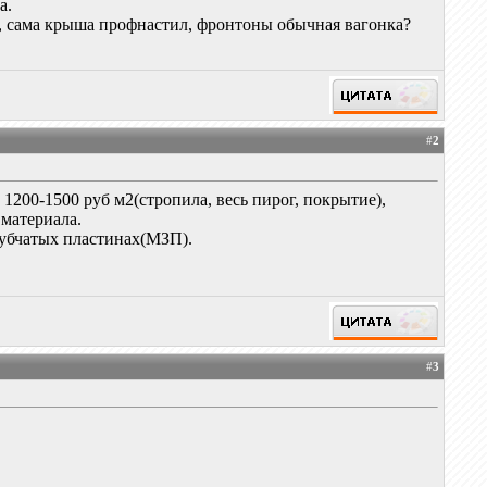
а.
0, сама крыша профнастил, фронтоны обычная вагонка?
#
2
1200-1500 руб м2(стропила, весь пирог, покрытие),
 материала.
зубчатых пластинах(МЗП).
#
3