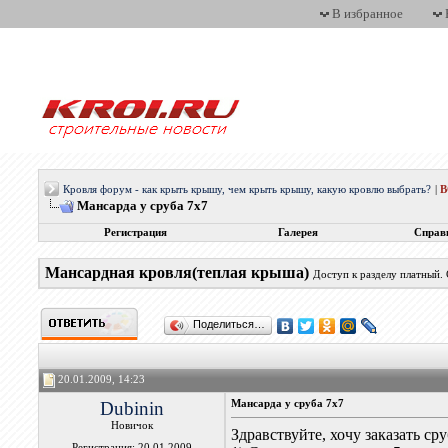
В избранное
Кровля форум - как крыть крышу, чем крыть крышу, какую кровлю выбрать?
|
Мансарда у сруба 7х7
Регистрация
Галерея
Справ
Мансардная кровля(теплая крыша)
Доступ к разделу платный.
Поделиться…
20.01.2009, 14:23
Dubinin
Мансарда у сруба 7х7
Новичок
Здравствуйте, хочу заказать ср
Регистрация: 20.01.2009