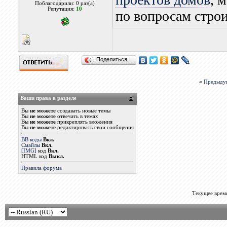
Поблагодарили: 0 раз(а)
Репутация:
10
по вопросам строи
Поделиться…
«
Предыду
Ваши права в разделе
Вы
не можете
создавать новые темы
Вы
не можете
отвечать в темах
Вы
не можете
прикреплять вложения
Вы
не можете
редактировать свои сообщения
BB коды
Вкл.
Смайлы
Вкл.
[IMG]
код
Вкл.
HTML код
Выкл.
Правила форума
Текущее врем