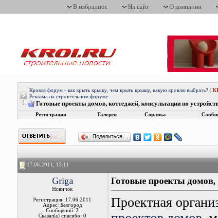
В избранное
На сайт
О компании
Кровля форум - как крыть крышу, чем крыть крышу, какую кровлю выбрать?
|
К
Реклама на строительном форуме
Готовые проекты домов, коттеджей, консультации по устройст
Регистрация
Галерея
Справка
Сообщ
Поделиться…
17.06.2011, 15:11
Griga
Готовые проекты домов, 
Новичок
Проектная организ
Регистрация: 17.06.2011
Адрес: Белгород
Сообщений: 2
проектов домов
, 
Сказал(а) спасибо: 0