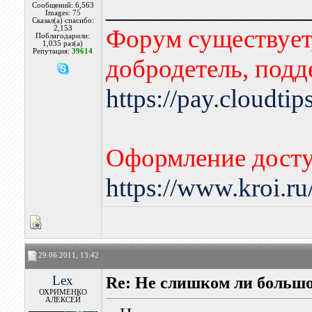
________________
Сообщений: 6,563
Images:
75
Сказал(а) спасибо:
2,153
Форум существует,
Поблагодарили:
1,035 раз(а)
Репутация:
39614
добродетель, подд
https://pay.cloudti
Оформление досту
https://www.kroi.r
29.06.2011, 13:42
Lex
Re: Не слишком ли больш
ОХРИМЕНКО
АЛЕКСЕЙ