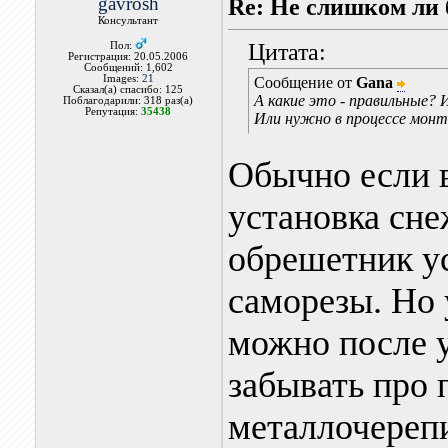
gavrosh
Re: Не слишком ли
Консультант
Цитата:
Пол:
Регистрация: 20.05.2006
Сообщений: 1,602
Images:
21
Сообщение от
Gana
Сказал(а) спасибо: 125
А какие это - правильные?
Поблагодарили: 318 раз(а)
Репутация:
35438
Или нужно в процессе монт
Обычно если в
установка сне
обрешетник ус
саморезы. Но 
можно после у
забывать про 
металлочерепи