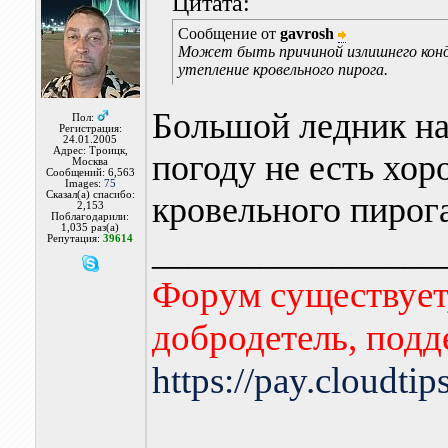
Цитата:
Сообщение от
gavrosh
Может быть причиной излишнего конде
утепление кровельного пирога.
Большой ледник н
Пол:
Регистрация:
24.01.2005
Адрес: Троицк,
погоду не есть хо
Москва
Сообщений: 6,563
Images:
75
Сказал(а) спасибо:
кровельного пирог
2,153
Поблагодарили:
1,035 раз(а)
________________
Репутация:
39614
Форум существует,
добродетель, подд
https://pay.cloudti