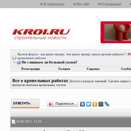
В избранное
На сайт
О компании
Кровля форум - как крыть крышу, чем крыть крышу, какую кровлю выбрать?
|
В
кровельных работах
Не слишком ли большой уклон?
Регистрация
Галерея
Справка
Сообщ
Все о кровельных работах
Доступ к разделу платный. Сделать запрос
контроля монтажа кровельных систем
Поделиться…
29.06.2011, 13:36