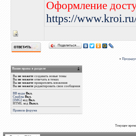
Оформление досту
https://www.kroi.r
Поделиться…
«
Предыду
Ваши права в разделе
Вы
не можете
создавать новые темы
Вы
не можете
отвечать в темах
Вы
не можете
прикреплять вложения
Вы
не можете
редактировать свои сообщения
BB коды
Вкл.
Смайлы
Вкл.
[IMG]
код
Вкл.
HTML код
Выкл.
Правила форума
Текущее врем