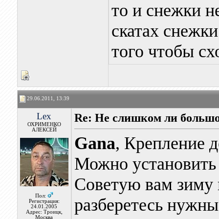
то и снежки н
скатах снежки
того чтобы сх
29.06.2011, 13:39
Lex
Re: Не слишком ли больш
ОХРИМЕНКО
АЛЕКСЕЙ
Gana
, Крепление 
Можно установить 
Советую вам зиму п
Пол:
разберетесь нужны 
Регистрация:
24.01.2005
Адрес: Троицк,
Москва