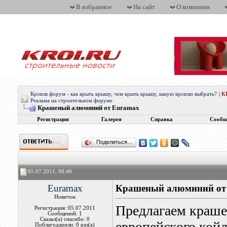
В избранное
На сайт
О компании
Кровля форум - как крыть крышу, чем крыть крышу, какую кровлю выбрать?
|
К
Реклама на строительном форуме
Крашеный алюминий от Euramax
Регистрация
Галерея
Справка
Сообщ
Поделиться…
05.07.2011, 08:40
Euramax
Крашеный алюминий от
Новичок
Предлагаем краш
Регистрация: 05.07.2011
Сообщений: 1
Сказал(а) спасибо: 0
европейского койл
Поблагодарили: 0 раз(а)