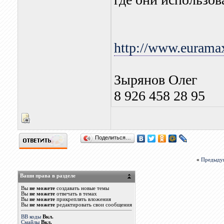
http://www.eurama
Зырянов Олег
8 926 458 28 95
Поделиться…
«
Предыду
Ваши права в разделе
Вы
не можете
создавать новые темы
Вы
не можете
отвечать в темах
Вы
не можете
прикреплять вложения
Вы
не можете
редактировать свои сообщения
BB коды
Вкл.
Смайлы
Вкл.