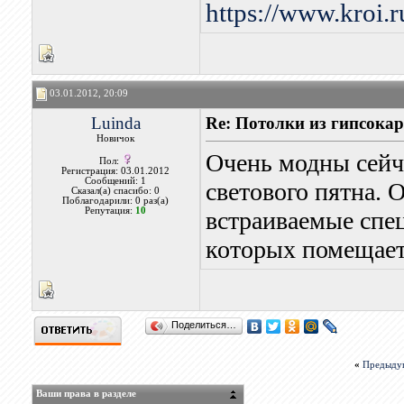
https://www.kroi.
03.01.2012, 20:09
Luinda
Re: Потолки из гипсока
Новичок
Очень модны сейч
Пол:
Регистрация: 03.01.2012
Сообщений: 1
светового пятна. 
Сказал(а) спасибо: 0
Поблагодарили: 0 раз(а)
Репутация:
10
встраиваемые спец
которых помещаетс
Поделиться…
«
Предыду
Ваши права в разделе