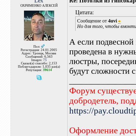
Lex
Re: Потолки из гипсока
ОХРИМЕНКО АЛЕКСЕЙ
Цитата:
Сообщение от
4uvi
Но для того, чтобы вмонти
А если подвесной 
Пол:
проведена в нужны
Регистрация: 24.01.2005
Адрес: Троицк, Москва
Сообщений: 6,563
люстры, посереди
Images:
75
Сказал(а) спасибо: 2,153
Поблагодарили: 1,035 раз(а)
будут сложности с
Репутация:
39614
_______________
Форум существует
добродетель, по
https://pay.cloudt
Оформление дост