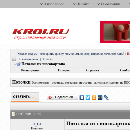
В избранное
На сайт
О компании
Кровля форум - как крыть крышу, чем крыть крышу, какую кровлю выбрать?
|
П
Познавательно.
|
Потолки
Потолки из гипсокартона
Регистрация
Галерея
Справка
Сообщ
Потолки
Все потолки - реечные, сетчатые, просечно-вытяжные изделия из ПВС
Поделиться…
14.07.2008, 11:40
bp-r
Потолки из гипсокартон
Новичок