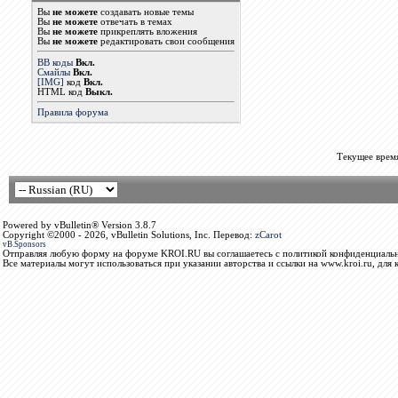
Вы
не можете
создавать новые темы
Вы
не можете
отвечать в темах
Вы
не можете
прикреплять вложения
Вы
не можете
редактировать свои сообщения
BB коды
Вкл.
Смайлы
Вкл.
[IMG]
код
Вкл.
HTML код
Выкл.
Правила форума
Текущее врем
Powered by vBulletin® Version 3.8.7
Copyright ©2000 - 2026, vBulletin Solutions, Inc. Перевод:
zCarot
vB.Sponsors
Отправляя любую форму на форуме KROI.RU вы соглашаетесь с политикой конфиденциальн
Все материалы могут использоваться при указании авторства и ссылки на www.kroi.ru, для 