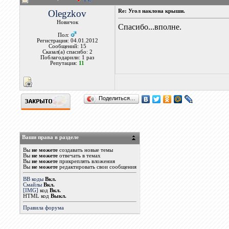
Olegzkov
Re: Угол наклона крыши.
Новичок
Спасибо...вполне.
Пол:
Регистрация: 04.01.2012
Сообщений: 15
Сказал(а) спасибо: 2
Поблагодарили: 1 раз
Репутация:
11
Поделиться…
Ваши права в разделе
Вы
не можете
создавать новые темы
Вы
не можете
отвечать в темах
Вы
не можете
прикреплять вложения
Вы
не можете
редактировать свои сообщения
BB коды
Вкл.
Смайлы
Вкл.
[IMG]
код
Вкл.
HTML код
Выкл.
Правила форума