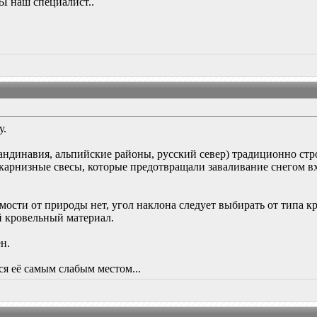
ВЫ наш специалист..
у.
ндинавия, альпийские районы, русский север) традиционно стро
 карнизные свесы, которые предотвращали заваливание снегом в
имости от природы нет, угол наклона следует выбирать от типа к
 кровельный материал.
н.
я её самым слабым местом...