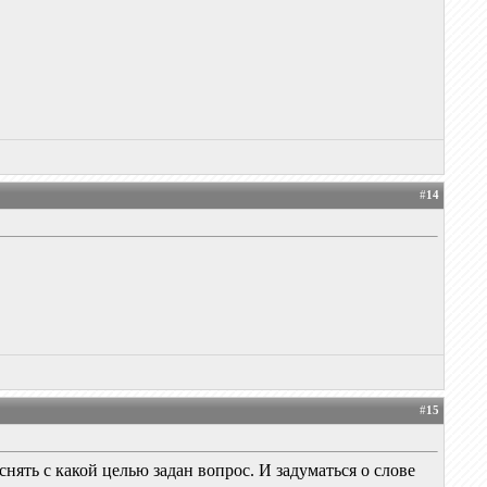
#
14
#
15
нять с какой целью задан вопрос. И задуматься о слове