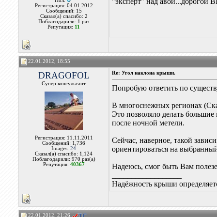
"эксперт" над авой...дорогой 
Пол:
Регистрация: 04.01.2012
Сообщений: 15
Сказал(а) спасибо: 2
Поблагодарили: 1 раз
Репутация:
11
22.01.2012, 18:55
DRAGOFOL
Re: Угол наклона крыши.
Супер консультант
Попробую ответить по существ
В многоснежных регионах (Ска
Это позволяло делать большие
после ночной метели.
Регистрация: 11.11.2011
Сейчас, наверное, такой завис
Сообщений: 1,736
ориентироваться на выбранный
Images:
24
Сказал(а) спасибо: 1,124
Поблагодарили: 970 раз(а)
Репутация:
40367
Надеюсь, смог быть Вам полезе
__________________
Надёжность крыши определяетс
22.01.2012, 21:26