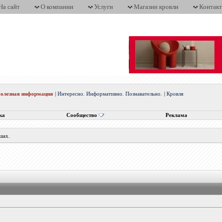
На сайт
О компании
Услуги
Магазин кровли
Контак
олезная информация
|
Интересно. Информативно. Познавательно.
|
Кровля
ка
Сообщество
Реклама
шах.