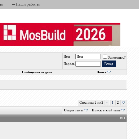
ты
Наши работы
Имя
Запомнить?
Пароль
Сообщения за день
Поиск
Страница 2 из 2
<
1
2
Опции темы
Поиск в этой теме
#
11