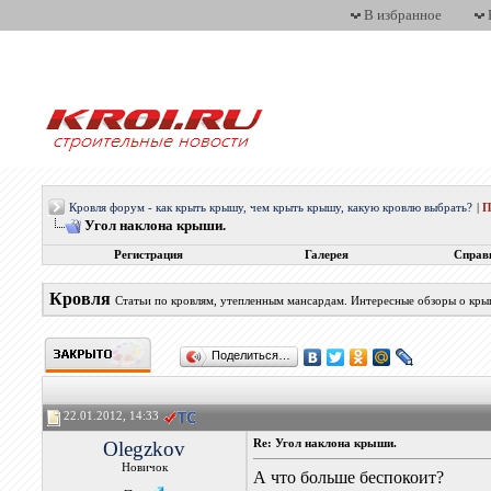
В избранное
Кровля форум - как крыть крышу, чем крыть крышу, какую кровлю выбрать?
|
П
Угол наклона крыши.
Регистрация
Галерея
Справ
Кровля
Статьи по кровлям, утепленным мансардам. Интересные обзоры о кры
Поделиться…
22.01.2012, 14:33
Olegzkov
Re: Угол наклона крыши.
Новичок
А что больше беспокоит?