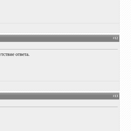
#
12
утствие ответа.
#
13