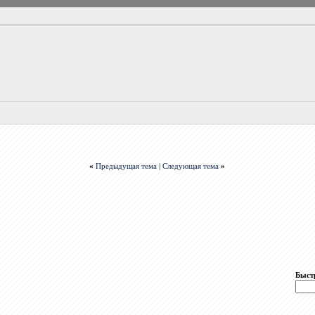
«
Предыдущая тема
|
Следующая тема
»
Быст