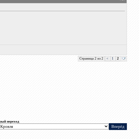
Страница 2 из 2
<
1
2
рый переход