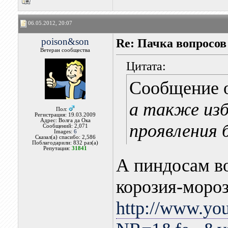
06.05.2012, 20:07
poison&son
Re: Пачка вопросов
Ветеран сообщества
Цитата:
Сообщение 
а также из
Пол:
Регистрация: 19.03.2009
Адрес: Волга да Ока
проявления 
Сообщений: 2,071
Images:
6
Сказал(а) спасибо: 2,586
Поблагодарили: 832 раз(а)
Репутация:
31841
А пиндосам во
корозия-моро
http://www.yo