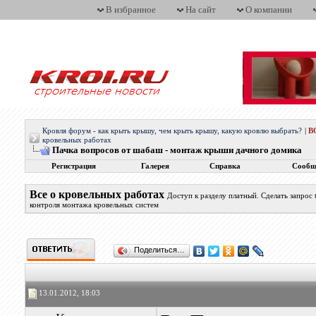
В избранное
На сайт
О компании
Кровля форум - как крыть крышу, чем крыть крышу, какую кровлю выбрать?
|
В
кровельных работах
Пачка вопросов от шабаш - монтаж крыши дачного домика
Регистрация
Галерея
Справка
Сообщ
Все о кровельных работах
Доступ к разделу платный. Сделать запрос
контроля монтажа кровельных систем
Поделиться…
13.01.2012, 18:03