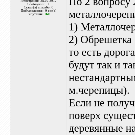
По 2 вопросу 
Регистрация: 28.02.2012
Сообщений: 11
Сказал(а) спасибо: 0
металлочереп
Поблагодарили: 0 раз(а)
Репутация:
160
1) Металлочер
2) Обрешетка 
то есть дорог
будут так и та
нестандартны
м.черепицы).
Если не получ
поверх сущес
деревянные н