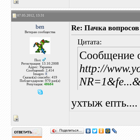
07.05.2012, 13:31
ben
Re: Пачка вопросов
Ветеран сообщества
Цитата:
Сообщение 
Пол:
Регистрация: 13.10.2008
http://www.y
Адрес: Украина
Сообщений: 2,414
Images:
8
NR=1&fe...
Сказал(а) спасибо: 419
Поблагодарили: 970 раз(а)
Репутация:
48684
ухтыж епть....
Поделиться…