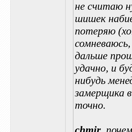
не считаю 
шишек набив
потеряю (хо
сомневаюсь,
дальше прощ
удачно, и б
нибудь мен
замерщика в
точно.
chmir
, поче