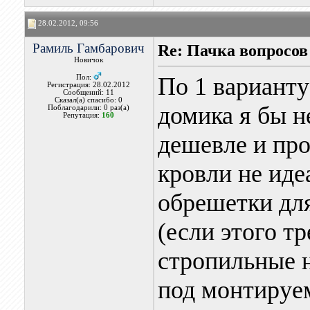
28.02.2012, 09:56
Рамиль Гамбарович
Re: Пачка вопросов
Новичок
По 1 варианту
Пол:
Регистрация: 28.02.2012
Сообщений: 11
Сказал(а) спасибо: 0
домика я бы н
Поблагодарили: 0 раз(а)
Репутация:
160
дешевле и пр
кровли не ид
обрешетки для
(если этого т
стропильные н
под монтируе