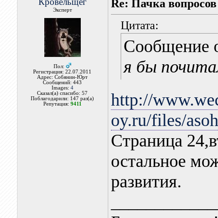
Кровельщег
Re: Пачка вопросов
Эксперт
Цитата:
Сообщение 
я бы почита
Пол:
Регистрация: 22.07.2011
Адрес: Собянин-Юрт
Сообщений: 443
Images:
4
http://www.we
Сказал(а) спасибо: 57
Поблагодарили: 147 раз(а)
Репутация:
9411
oy.ru/files/aso
Страница 24,в
остальное мо
развития.
____________