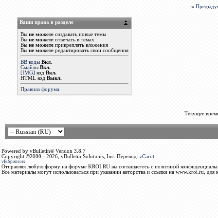
«
Предыду
Ваши права в разделе
Вы
не можете
создавать новые темы
Вы
не можете
отвечать в темах
Вы
не можете
прикреплять вложения
Вы
не можете
редактировать свои сообщения
BB коды
Вкл.
Смайлы
Вкл.
[IMG]
код
Вкл.
HTML код
Выкл.
Правила форума
Текущее врем
Powered by vBulletin® Version 3.8.7
Copyright ©2000 - 2026, vBulletin Solutions, Inc. Перевод:
zCarot
vB.Sponsors
Отправляя любую форму на форуме KROI.RU вы соглашаетесь с политикой конфиденциальн
Все материалы могут использоваться при указании авторства и ссылки на www.kroi.ru, для 