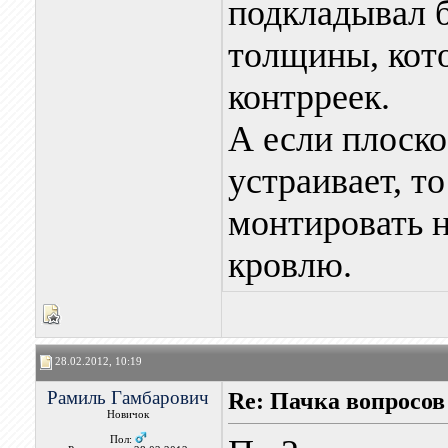
подкладывал 
толщины, кото
контрреек.
А если плоск
устраивает, т
монтировать 
кровлю.
28.02.2012, 10:19
Рамиль Гамбарович
Re: Пачка вопросов
Новичок
Пол: