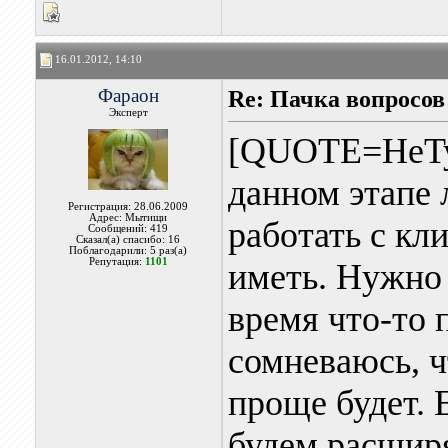
16.01.2012, 14:10
Фараон
Re: Пачка вопросов
Эксперт
[QUOTE=HeTy
данном этапе 
Регистрация: 28.06.2009
Адрес: Мытищи
работать с кл
Сообщений: 419
Сказал(а) спасибо: 16
Поблагодарили: 5 раз(а)
Репутация:
1101
иметь. Нужно 
время что-то 
сомневаюсь, ч
проще будет. 
будем расширя