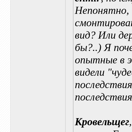
Непонятно, 
смонтироват
вид? Или де
бы?..) Я по
опытные в э
видели "чуд
последствия
последствия
Кровельщег