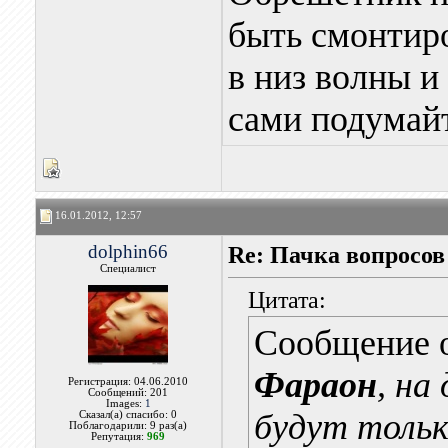
быть смонтиро
в низ волны и
сами подумайт
16.01.2012, 12:57
dolphin66
Re: Пачка вопросов
Специалист
Цитата:
Сообщение 
Фараон
, на
Регистрация: 04.06.2010
Сообщений: 201
Images:
1
будут тольк
Сказал(а) спасибо: 0
Поблагодарили: 9 раз(а)
Репутация:
969