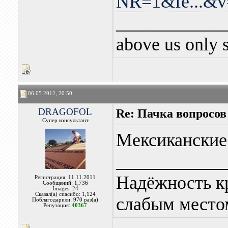
NR=1&fe...&
____________
above us only 
06.05.2012, 20:50
DRAGOFOL
Re: Пачка вопросов
Супер консультант
Мексиканские 
____________
Надёжность к
Регистрация: 11.11.2011
Сообщений: 1,736
Images:
24
Сказал(а) спасибо: 1,124
слабым местом
Поблагодарили: 970 раз(а)
Репутация:
40367