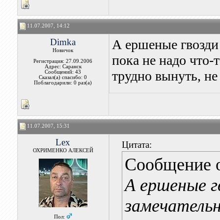
11.07.2007, 14:12
Dimka
А ершеные гвозди 
Новичок
пока не надо что-
Регистрация: 27.09.2006
Адрес: Саранск
трудно вынуть, не
Сообщений: 43
Сказал(а) спасибо: 0
Поблагодарили: 0 раз(а)
11.07.2007, 15:31
Lex
Цитата:
ОХРИМЕНКО АЛЕКСЕЙ
Сообщение 
А ершеные г
замечательн
Пол: