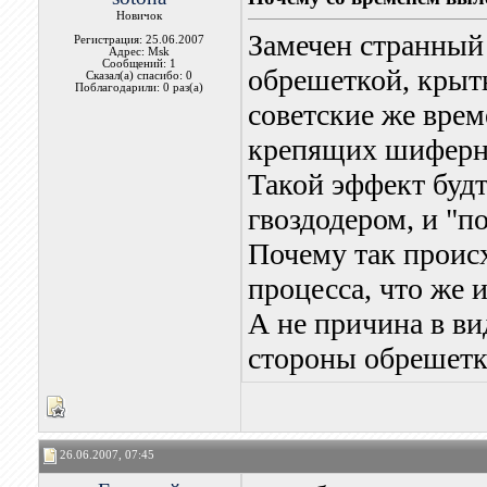
Новичок
Замечен странный
Регистрация: 25.06.2007
Адрес: Msk
Сообщений: 1
обрешеткой, крыт
Сказал(а) спасибо: 0
Поблагодарили: 0 раз(а)
советские же врем
крепящих шиферн
Такой эффект будт
гвоздодером, и "п
Почему так происх
процесса, что же и
А не причина в ви
стороны обрешет
26.06.2007, 07:45