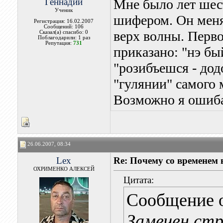
Геннадий
Мне было лет шес
Ученик
шифером. Он меня 
Регистрация: 16.02.2007
Сообщений: 106
верх волны. Перво
Сказал(а) спасибо: 0
Поблагодарили: 1 раз
Репутация:
731
приказано: "нэ бы
"розибъешся - дод
"гулянии" самого 
Возможно я ошиб
26.06.2007, 08:34
Lex
Re: Почему со временем
ОХРИМЕНКО АЛЕКСЕЙ
Цитата:
Сообщение 
Замечен стр