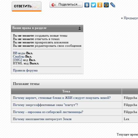
Поделиться…
«
Предыду
Ваши права в разделе
Вы
не можете
создавать новые темы
Вы
не можете
отвечать в темах
Вы
не можете
прикреплять вложения
Вы
не можете
редактировать свои сообщения
BB коды
Вкл.
Смайлы
Вкл.
[IMG]
код
Вкл.
HTML код
Выкл.
Правила форума
Похожие темы
Тема
Почему кирпич, стеновые блоки и ЖБИ следует покупать зимой?
Filippcha
Почему энергоэффективные окна "плачут"?
Filippcha
Почему - евроокна из сибирской лиственницы?
Filippcha
Почему инопланетян интересует Земля
Lex
Текущее врем