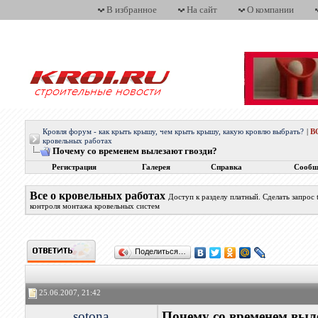
В избранное
На сайт
О компании
Кровля форум - как крыть крышу, чем крыть крышу, какую кровлю выбрать?
|
В
кровельных работах
Почему со временем вылезают гвозди?
Регистрация
Галерея
Справка
Сообщ
Все о кровельных работах
Доступ к разделу платный. Сделать запрос
контроля монтажа кровельных систем
Поделиться…
25.06.2007, 21:42
sotona
Почему со временем выл