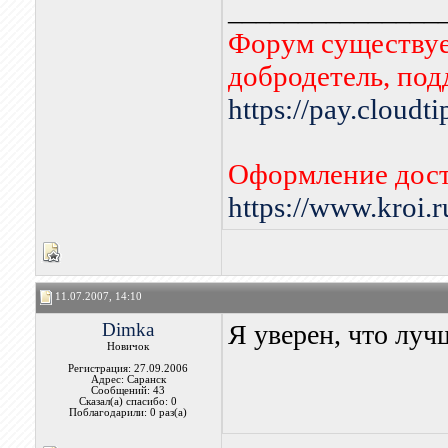
_______________
Форум существует
добродетель, по
https://pay.cloudt
Оформление дост
https://www.kroi.
11.07.2007, 14:10
Dimka
Я уверен, что луч
Новичок
Регистрация: 27.09.2006
Адрес: Саранск
Сообщений: 43
Сказал(а) спасибо: 0
Поблагодарили: 0 раз(а)