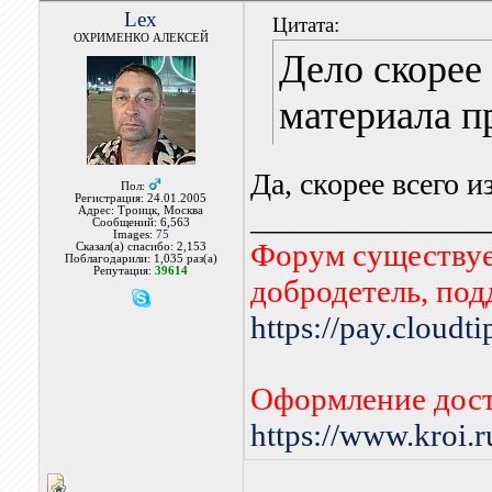
Lex
Цитата:
ОХРИМЕНКО АЛЕКСЕЙ
Дело скорее
материала п
Да, скорее всего из
Пол:
Регистрация: 24.01.2005
_______________
Адрес: Троицк, Москва
Сообщений: 6,563
Images:
75
Форум существует
Сказал(а) спасибо: 2,153
Поблагодарили: 1,035 раз(а)
Репутация:
39614
добродетель, по
https://pay.cloudt
Оформление дост
https://www.kroi.