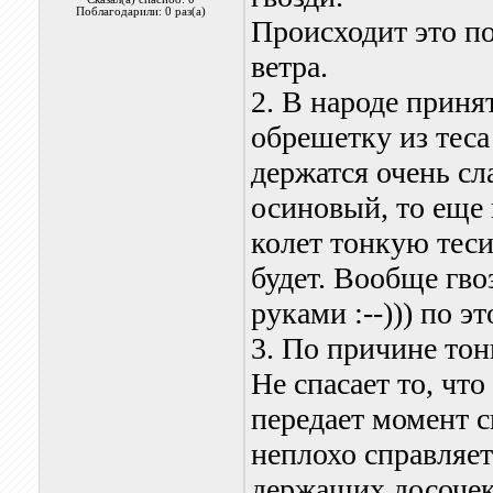
Поблагодарили: 0 раз(а)
Происходит это п
ветра.
2. В народе прин
обрешетку из теса
держатся очень сл
осиновый, то еще 
колет тонкую теси
будет. Вообще гво
руками :--))) по э
3. По причине тон
Не спасает то, чт
передает момент с
неплохо справляет
держащих досочек.