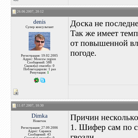
26.06.2007, 20:12
denis
Доска не последне
Супер консультант
Так же имеет темп
от повышенной вл
погоде.
Регистрация: 19.02.2005
Адрес: Moscow region
Сообщений: 588
Сказал(а) спасибо: 0
Поблагодарили: 1 раз
Репутация:
1
11.07.2007, 10:30
Dimka
Причин несколько
Новичок
1. Шифер сам по с
Регистрация: 27.09.2006
Адрес: Саранск
гвозди.
Сообщений: 43
Сказал(а) спасибо: 0