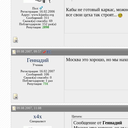
Пол:
Кабы не готовый каркас, можно
Регистрация: 16.02.2006
все свои цеха так строят...
Адрес: www.kijanka.org
Сообщений: 311
Сказал(а) спасибо: 69
Поблагодарили: 152 раз(а)
Репутация:
2898
09.08.2007, 09:57
Геннадий
Москва это хорошо, но мы нахо
Ученик
Регистрация: 16.02.2007
Сообщений: 106
Сказал(а) спасибо: 0
Поблагодарили: 1 раз
Репутация:
731
09.08.2007, 11:08
x4x
Цитата:
Специалист
Сообщение от
Геннадий
Москва это хорошо, но мы 