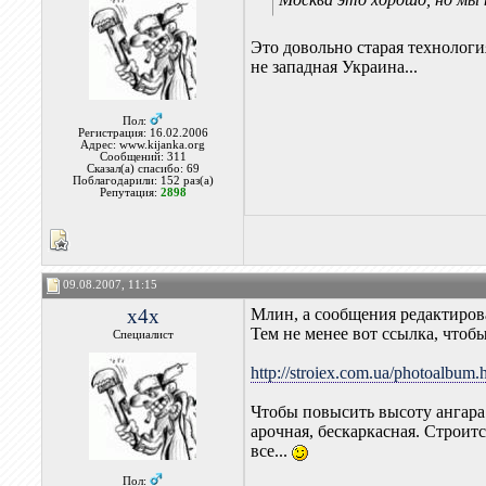
Это довольно старая технология
не западная Украина...
Пол:
Регистрация: 16.02.2006
Адрес: www.kijanka.org
Сообщений: 311
Сказал(а) спасибо: 69
Поблагодарили: 152 раз(а)
Репутация:
2898
09.08.2007, 11:15
x4x
Млин, а сообщения редактирова
Тем не менее вот ссылка, чтоб
Специалист
http://stroiex.com.ua/photoalbum.
Чтобы повысить высоту ангара 
арочная, бескаркасная. Строитс
все...
Пол: