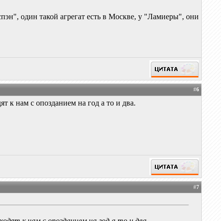
эн", один такой агрегат есть в Москве, у "Ламиеры", они
#
6
 к нам с опозданием на год а то и два.
#
7
одят к нам с опозданием на год а то и два.