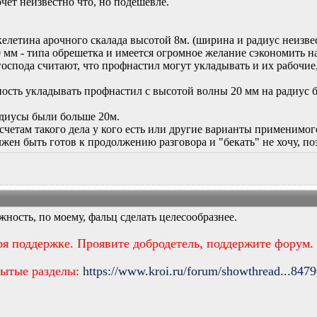
очет неизвестно что, но подешевле.
келетина арочного скалада высотой 8м. (ширина и радиус неизве
0 мм - типа обрешетка и имеется огромное желание сэкономить 
оспода считают, что профнастил могут укладывать и их рабочие,
ность укладывать профнастил с высотой волны 20 мм на радиус 
радиусы были больше 20м.
счетам такого дела у кого есть или другие варианты применимог
жен быть готов к продолжению разговора и "бекать" не хочу, п
ность, по моему, фальц сделать целесообразнее.
ря поддержке. Проявите добродетель, поддержите форум.
рытые разделы:
https://www.kroi.ru/forum/showthread...847