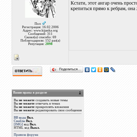
Кстати, этот ангар очень прос
крепиться прямо к ребрам, она
Пол:
Регистрация: 16.02.2006
Адрес: www.kijanka.org
Сообщений: 311
Сказал(а) спасибо: 69
Поблагодарили: 152 раз(а)
Репутация:
2898
Поделиться…
Ваши права в разделе
Вы
не можете
создавать новые темы
Вы
не можете
отвечать в темах
Вы
не можете
прикреплять вложения
Вы
не можете
редактировать свои сообщения
BB коды
Вкл.
Смайлы
Вкл.
[IMG]
код
Вкл.
HTML код
Выкл.
Правила форума