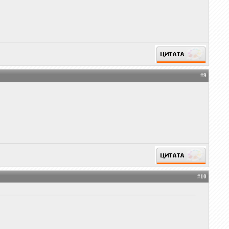
#
9
#
10