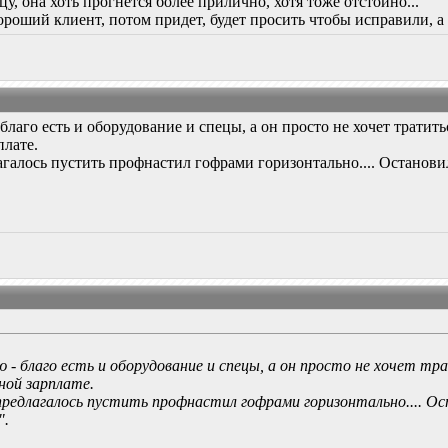
у, она хоть прогнется более прилично, хотя тоже отстойно...
хороший клиент, потом придет, будет просить чтобы исправили, 
 благо есть и оборудование и спецы, а он просто не хочет тратит
плате.
галось пустить профнастил гофрами горизонтально.... Остановило
аю - благо есть и оборудование и спецы, а он просто не хочет т
чной зарплате.
редлагалось пустить профнастил гофрами горизонтально.... Ос
".