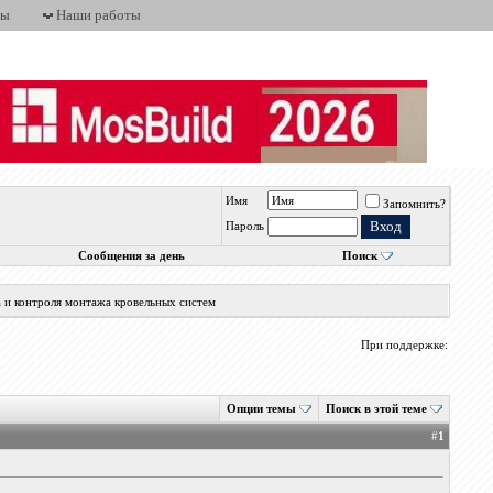
ты
Наши работы
Имя
Запомнить?
Пароль
Сообщения за день
Поиск
а и контроля монтажа кровельных систем
При поддержке:
Опции темы
Поиск в этой теме
#
1