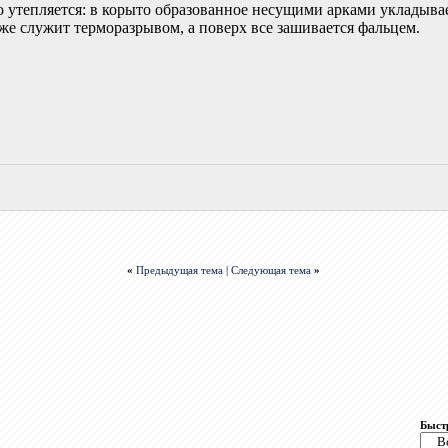
то утепляется: в корыто образованное несущими арками укладыв
 же служит терморазрывом, а поверх все зашивается фальцем.
«
Предыдущая тема
|
Следующая тема
»
Быст