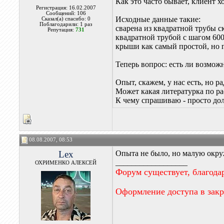
Как это часто бывает, клиент х
Регистрация: 16.02.2007
Сообщений: 106
Исходные данные такие:
Сказал(а) спасибо: 0
Поблагодарили: 1 раз
сварена из квадратной трубы с
Репутация:
731
квадратной трубой с шагом 60
крыши как самый простой, но г
Теперь вопрос: есть ли возмож
Опыт, скажем, у нас есть, но 
Может какая литературка по ра
К чему спрашиваю - просто дол
08.08.2007, 08:53
Lex
Опыта не было, но малую окруж
__________________
ОХРИМЕНКО АЛЕКСЕЙ
Форум существует, благода
Оформление доступа в зак