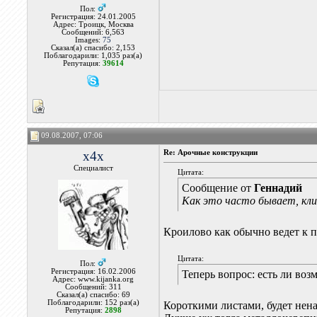
Пол:
Регистрация: 24.01.2005
Адрес: Троицк, Москва
Сообщений: 6,563
Images:
75
Сказал(а) спасибо: 2,153
Поблагодарили: 1,035 раз(а)
Репутация:
39614
09.08.2007, 07:06
x4x
Re: Арочные конструкции
Специалист
Цитата:
Сообщение от
Геннадий
Как это часто бывает, кли
Кроилово как обычно ведет к п
Цитата:
Пол:
Регистрация: 16.02.2006
Теперь вопрос: есть ли во
Адрес: www.kijanka.org
Сообщений: 311
Сказал(а) спасибо: 69
Поблагодарили: 152 раз(а)
Короткими листами, будет нен
Репутация:
2898