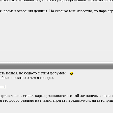
, времен освоения целины. На сколько мне известно, то пара агр
ть нельзя, во беда-то с этим форумом...
ы было понятно о чем я говорю.
html
делают так - строят каркас, зашивают его той же панелью как и 
я это добро реально на глазах, агрегат передвижной, на автопри