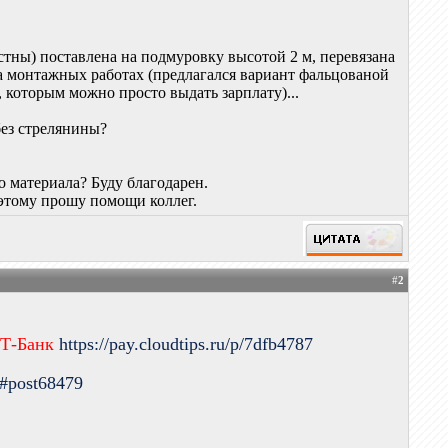
стны) поставлена на подмуровку высотой 2 м, перевязана
на монтажных работах (предлагался вариант фальцованой
 которым можно просто выдать зарплату)...
без стрелянины?
о материала? Буду благодарен.
оэтому прошу помощи коллег.
#
2
 Т-Банк
https://pay.cloudtips.ru/p/7dfb4787
9#post68479