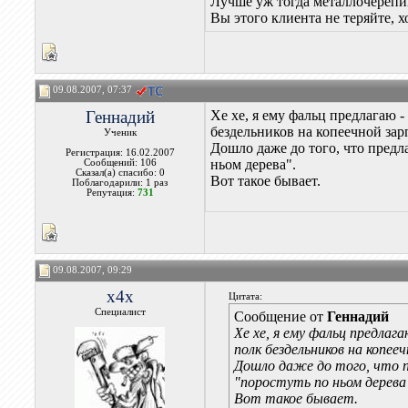
Лучше уж тогда металлочерепиц
Вы этого клиента не теряйте, 
09.08.2007, 07:37
Геннадий
Хе хе, я ему фальц предлагаю -
бездельников на копеечной зар
Ученик
Дошло даже до того, что предла
Регистрация: 16.02.2007
ньом дерева".
Сообщений: 106
Сказал(а) спасибо: 0
Вот такое бывает.
Поблагодарили: 1 раз
Репутация:
731
09.08.2007, 09:29
x4x
Цитата:
Специалист
Сообщение от
Геннадий
Хе хе, я ему фальц предлаг
полк бездельников на копее
Дошло даже до того, что п
"поростуть по ньом дерева
Вот такое бывает.