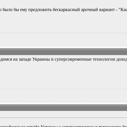
 было бы ему предложить бескаркасный арочный вариант - "Касп
димся на западе Украины и суперсовременные технологии доходят
находимся на западе Украины и суперсовременные технологии дох