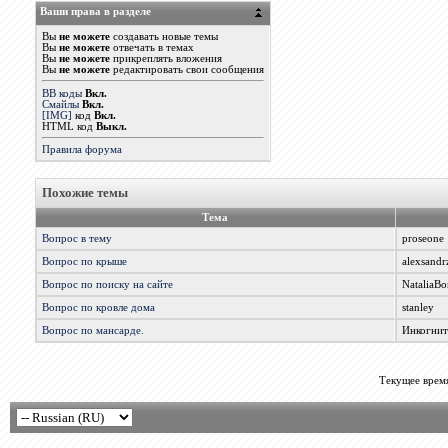
Ваши права в разделе
Вы
не можете
создавать новые темы
Вы
не можете
отвечать в темах
Вы
не можете
прикреплять вложения
Вы
не можете
редактировать свои сообщения
BB коды
Вкл.
Смайлы
Вкл.
[IMG]
код
Вкл.
HTML код
Выкл.
Правила форума
Похожие темы
Тема
Вопрос в тему
proseone
Вопрос по крыше
alexsandr
Вопрос по поиску на сайте
NataliaBo
Вопрос по кровле дома
stanley
Вопрос по мансарде.
Инкогни
Текущее врем