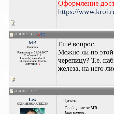
Оформление дост
https://www.kroi.
28.08.2007, 14:28
MB
Ешё вопрос.
Новичок
Можно ли по этой
Регистрация: 21.08.2007
Сообщений: 2
черепицу? Т.е. на
Сказал(а) спасибо: 0
Поблагодарили: 0 раз(а)
Репутация:
0
железа, на него л
28.08.2007, 14:37
Lex
Цитата:
ОХРИМЕНКО АЛЕКСЕЙ
Сообщение от
MB
Ешё вопрос.