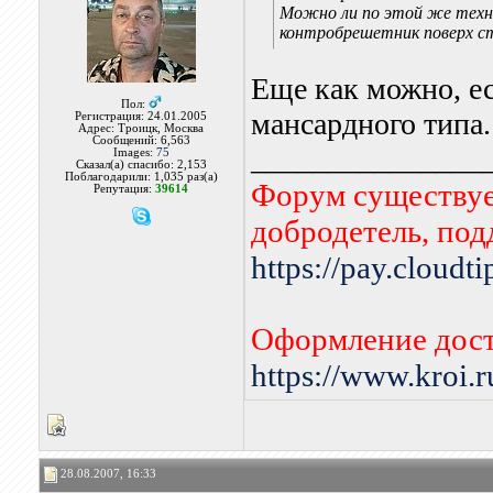
Можно ли по этой же техно
контробрешетник поверх ст
Еще как можно, е
Пол:
мансардного типа.
Регистрация: 24.01.2005
Адрес: Троицк, Москва
Сообщений: 6,563
_______________
Images:
75
Сказал(а) спасибо: 2,153
Поблагодарили: 1,035 раз(а)
Форум существует
Репутация:
39614
добродетель, по
https://pay.cloudt
Оформление дост
https://www.kroi.
28.08.2007, 16:33