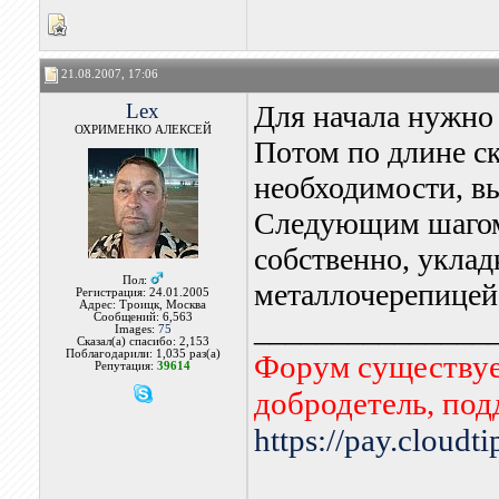
21.08.2007, 17:06
Lex
Для начала нужно 
ОХРИМЕНКО АЛЕКСЕЙ
Потом по длине с
необходимости, в
Следующим шагом 
собственно, уклад
Пол:
металлочерепицей
Регистрация: 24.01.2005
Адрес: Троицк, Москва
Сообщений: 6,563
_______________
Images:
75
Сказал(а) спасибо: 2,153
Поблагодарили: 1,035 раз(а)
Форум существует
Репутация:
39614
добродетель, по
https://pay.cloudt