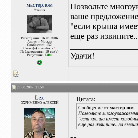
мастерлом
Позвольте многоу
Ученик
ваше предложение
"если крыша им
еще раз извините.
Регистрация: 16.08.2006
Адрес: г.Москва
_______________
Сообщений: 132
Сказал(а) спасибо: 23
Поблагодарили: 18 раз(а)
Удачи!
Репутация:
1304
28.08.2007, 21:50
Lex
Цитата:
ОХРИМЕНКО АЛЕКСЕЙ
Сообщение от
мастерлом
Позвольте многоуважаемый
"если крыша имеет холо
еще раз извините...за вме