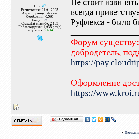
Не стоит извинят
Пол:
всегда приветству
Регистрация: 24.01.2005
Адрес: Троицк, Москва
Сообщений: 6,563
Руфлекса - было 
Images:
75
Сказал(а) спасибо: 2,153
Поблагодарили: 1,035 раз(а)
_______________
Репутация:
39614
Форум существует
добродетель, по
https://pay.cloudt
Оформление дост
https://www.kroi.
Поделиться…
«
Предыду