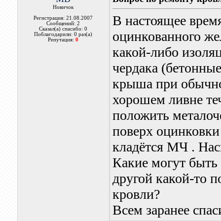
Новичок
В настоящее врем
Регистрация: 21.08.2007
Сообщений: 2
Сказал(а) спасибо: 0
оцинкованного же
Поблагодарили: 0 раз(а)
Репутация:
0
какой-либо изоля
чердака (бетонные
крыша при обычно
хорошем ливне те
положить металоче
поверх оцинковки 
кладётся МЧ . Нас
Какие могут быть
другой какой-то 
кровли?
Всем заранее спас