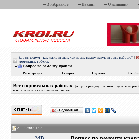
В избранное
На сайт
О компании
Кровля форум - как крыть крышу, чем крыть крышу, какую кровлю выбрать?
|
В
кровельных работах
Вопрос по ремонту кровли
Регистрация
Галерея
Справка
Сообщ
Все о кровельных работах
Доступ к разделу платный. Сделать запрос
контроля монтажа кровельных систем
Поделиться…
21.08.2007, 12:21
MB
Вопрос по ремонту кров