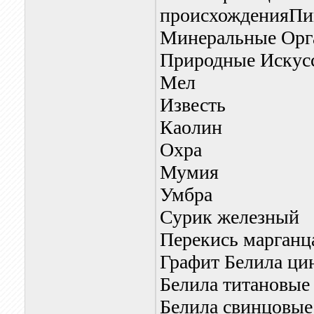
происхожденияПи
Минеральные Орг
Природные Искус
Мел
Известь
Каолин
Охра
Мумия
Умбра
Сурик железный
Перекись марганц
Графит Белила ци
Белила титановые
Белила свинцовые