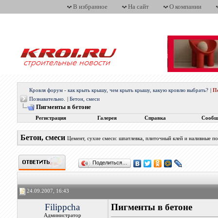
В избранное
На сайт
О компании
Кровля форум - как крыть крышу, чем крыть крышу, какую кровлю выбрать?
|
П
Познавательно.
|
Бетон, смеси
Пигменты в бетоне
Регистрация
Галерея
Справка
Сообщ
Бетон, смеси
Цемент, сухие смеси: шпатлевка, плиточный клей и наливные п
Поделиться…
24.09.2007, 16:43
Filippcha
Пигменты в бетоне
Администратор