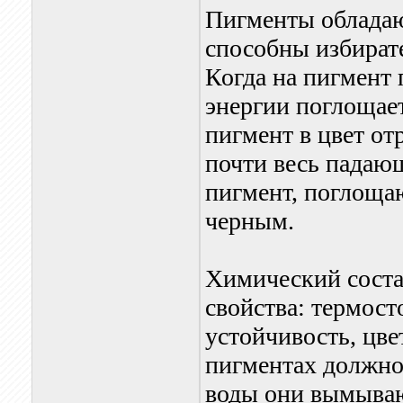
Пигменты обладаю
способны избирате
Когда на пигмент 
энергии поглощает
пигмент в цвет о
почти весь падающ
пигмент, поглоща
черным.
Химический соста
свойства: термос
устойчивость, цве
пигментах должно
воды они вымыва