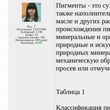
Пигменты - это с
также наполнител
масле и других ра
происхождения пи
Пол:
Регистрация: 23.03.2006
Сообщений: 1,740
минеральные и орг
Images:
43
Сказал(а) спасибо: 385
Поблагодарили: 390 раз(а)
природные и искус
Репутация:
21219
природных минера
механическую обр
просев или отмуч
Таблица 1
Классификация пи