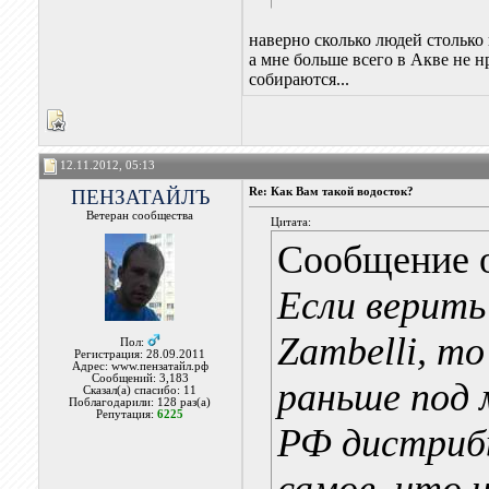
наверно сколько людей столько 
а мне больше всего в Акве не 
собираются...
12.11.2012, 05:13
ПЕНЗАТАЙЛЪ
Re: Как Вам такой водосток?
Ветеран сообщества
Цитата:
Сообщение 
Если верить
Zambelli, т
Пол:
Регистрация: 28.09.2011
Адрес: www.пензатайл.рф
Сообщений: 3,183
раньше под 
Сказал(а) спасибо: 11
Поблагодарили: 128 раз(а)
Репутация:
6225
РФ дистриб