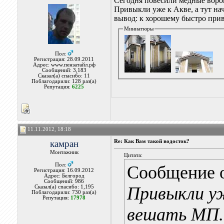
Сегодня повесили медные воро
Привыкли уже к Акве, а тут нач
вывод: к хорошему быстро при
Миниатюры
Пол:
Регистрация: 28.09.2011
Адрес: www.пензатайл.рф
Сообщений: 3,183
Сказал(а) спасибо: 11
Поблагодарили: 128 раз(а)
Репутация:
6225
11.11.2012, 18:18
камран
Re: Как Вам такой водосток?
Монтажник
Цитата:
Пол:
Сообщение 
Регистрация: 16.09.2012
Адрес: Белгород
Сообщений: 986
Привыкли уж
Сказал(а) спасибо: 1,195
Поблагодарили: 730 раз(а)
Репутация:
17978
вешать МП..