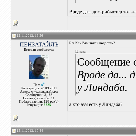
Вроде да... дистрибьютер тот ж
12.11.2012, 16:36
ПЕНЗАТАЙЛЪ
Re: Как Вам такой водосток?
Ветеран сообщества
Цитата:
Сообщение 
Вроде да...
у Линдаба.
Пол:
Регистрация: 28.09.2011
Адрес: www.пензатайл.рф
Сообщений: 3,183
Сказал(а) спасибо: 11
Поблагодарили: 128 раз(а)
а кто азм есть у Линдаба?
Репутация:
6225
13.11.2012, 10:44