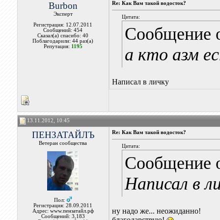
Burbon
Re: Как Вам такой водосток?
Эксперт
Цитата:
Регистрация: 12.07.2011
Сообщение 
Сообщений: 454
Сказал(а) спасибо: 40
Поблагодарили: 44 раз(а)
Репутация:
1195
а кто азм е
Написал в личку
13.11.2012, 10:45
ПЕНЗАТАЙЛЪ
Re: Как Вам такой водосток?
Ветеран сообщества
Цитата:
Сообщение 
Написал в л
Пол:
Регистрация: 28.09.2011
ну надо же... неожиданно!
Адрес: www.пензатайл.рф
Сообщений: 3,183
благодарствую!