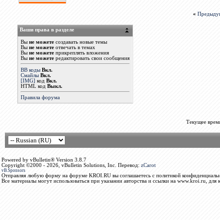
«
Предыду
Ваши права в разделе
Вы
не можете
создавать новые темы
Вы
не можете
отвечать в темах
Вы
не можете
прикреплять вложения
Вы
не можете
редактировать свои сообщения
BB коды
Вкл.
Смайлы
Вкл.
[IMG]
код
Вкл.
HTML код
Выкл.
Правила форума
Текущее врем
Powered by vBulletin® Version 3.8.7
Copyright ©2000 - 2026, vBulletin Solutions, Inc. Перевод:
zCarot
vB.Sponsors
Отправляя любую форму на форуме KROI.RU вы соглашаетесь с политикой конфиденциальн
Все материалы могут использоваться при указании авторства и ссылки на www.kroi.ru, для 