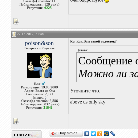
Сказал(а) спасибо: 11
Поблагодарили: 128 раз(а)
Репутация:
6225
27.12.2012, 21:48
poison&son
Re: Как Вам такой водосток?
Ветеран сообщества
Цитата:
Сообщение 
Можно ли за
Пол:
Регистрация: 19.03.2009
Уточните что.
Адрес: Волга да Ока
Сообщений: 2,071
__________________
Images:
6
Сказал(а) спасибо: 2,586
above us only sky
Поблагодарили: 832 раз(а)
Репутация:
31841
Поделиться…