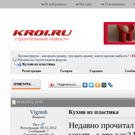
В избранное
На сайт
О компании
Кровля форум - как крыть крышу, чем крыть крышу, какую кровлю выбрать?
|
К
Реклама на строительном форуме
Кухни из пластика
Регистрация
Галерея
Справка
Сообщ
Поделиться…
09.04.2013, 11:05
Vigresh
Кухни из пластика
Новичок
Недавно прочитал 
Пол:
Регистрация: 09.12.2012
Сообщений: 7
узнать, а это как
Сказал(а) спасибо: 0