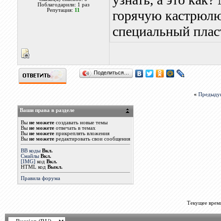
Поблагодарили: 1 раз
Репутация:
11
горячую кастрюлю 
специальный плас
Поделиться…
«
Предыду
Ваши права в разделе
Вы
не можете
создавать новые темы
Вы
не можете
отвечать в темах
Вы
не можете
прикреплять вложения
Вы
не можете
редактировать свои сообщения
BB коды
Вкл.
Смайлы
Вкл.
[IMG]
код
Вкл.
HTML код
Выкл.
Правила форума
Текущее врем