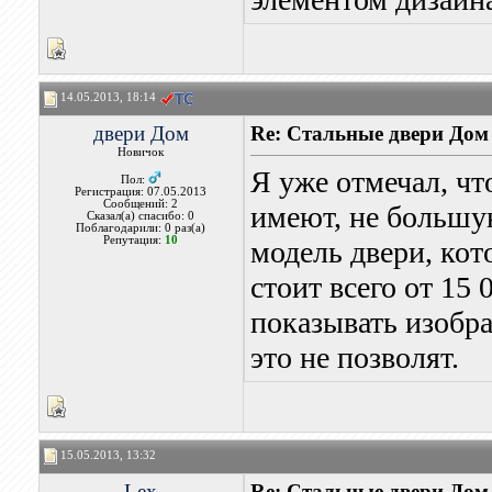
14.05.2013, 18:14
двери Дом
Re: Стальные двери Дом
Новичок
Я уже отмечал, чт
Пол:
Регистрация: 07.05.2013
Сообщений: 2
имеют, не большу
Сказал(а) спасибо: 0
Поблагодарили: 0 раз(а)
Репутация:
10
модель двери, кот
стоит всего от 15
показывать изобр
это не позволят.
15.05.2013, 13:32
Lex
Re: Стальные двери Дом