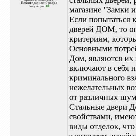
Поблагодарили: 0 раз(а)
Репутация:
10
магазине "Замки и
Если попытаться 
дверей ДОМ, то о
критериям, котор
Основными потреб
Дом, являются их
включают в себя н
криминального вз
нежелательных во
от различных шум
Стальные двери Д
свойствами, имею
виды отделок, что
элементом дизайн