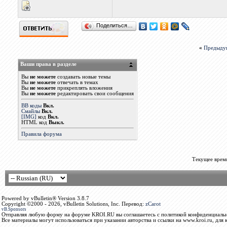
Поделиться…
«
Предыду
Ваши права в разделе
Вы
не можете
создавать новые темы
Вы
не можете
отвечать в темах
Вы
не можете
прикреплять вложения
Вы
не можете
редактировать свои сообщения
BB коды
Вкл.
Смайлы
Вкл.
[IMG]
код
Вкл.
HTML код
Выкл.
Правила форума
Текущее врем
Powered by vBulletin® Version 3.8.7
Copyright ©2000 - 2026, vBulletin Solutions, Inc. Перевод:
zCarot
vB.Sponsors
Отправляя любую форму на форуме KROI.RU вы соглашаетесь с политикой конфиденциальн
Все материалы могут использоваться при указании авторства и ссылки на www.kroi.ru, для 