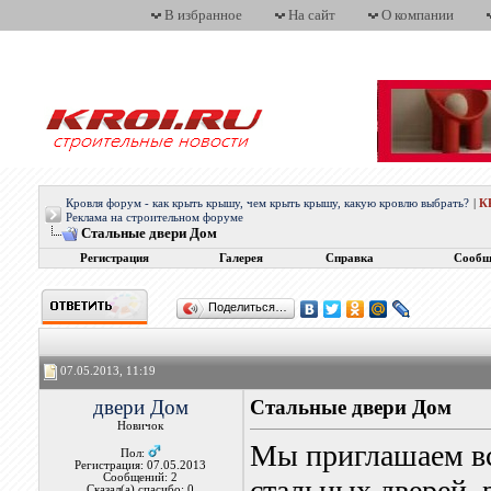
В избранное
На сайт
О компании
Кровля форум - как крыть крышу, чем крыть крышу, какую кровлю выбрать?
|
К
Реклама на строительном форуме
Стальные двери Дом
Регистрация
Галерея
Справка
Сообщ
Поделиться…
07.05.2013, 11:19
двери Дом
Стальные двери Дом
Новичок
Мы приглашаем вс
Пол:
Регистрация: 07.05.2013
Сообщений: 2
стальных дверей,
Сказал(а) спасибо: 0