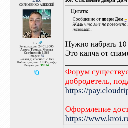
ОХРИМЕНКО АЛЕКСЕЙ
Цитата:
Сообщение от
двери Дом
Жаль что мне не позволено
позволят.
Нужно набрать 10
Пол:
Регистрация: 24.01.2005
Адрес: Троицк, Москва
Это капча от спам
Сообщений: 6,563
Images:
75
Сказал(а) спасибо: 2,153
_______________
Поблагодарили: 1,035 раз(а)
Репутация:
39614
Форум существует
добродетель, по
https://pay.cloudt
Оформление дост
https://www.kroi.