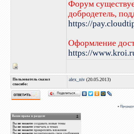
Форум существует
добродетель, по
https://pay.cloudt
Оформление дост
https://www.kroi.
Пользователь сказал
alex_niv
(20.05.2013)
cпасибо:
Поделиться…
«
Предыду
Ваши права в разделе
Вы
не можете
создавать новые темы
Вы
не можете
отвечать в темах
Вы
не можете
прикреплять вложения
Вы
не можете
редактировать свои сообщения