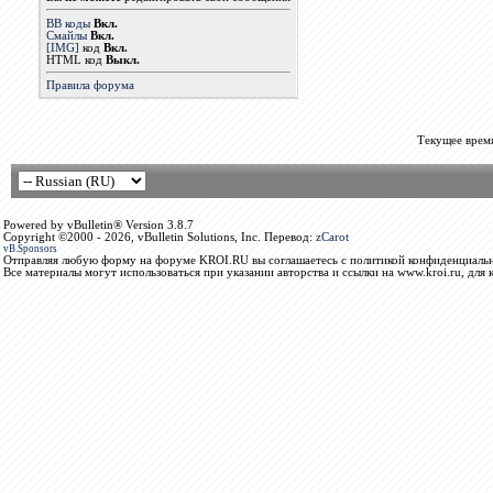
BB коды
Вкл.
Смайлы
Вкл.
[IMG]
код
Вкл.
HTML код
Выкл.
Правила форума
Текущее врем
Powered by vBulletin® Version 3.8.7
Copyright ©2000 - 2026, vBulletin Solutions, Inc. Перевод:
zCarot
vB.Sponsors
Отправляя любую форму на форуме KROI.RU вы соглашаетесь с политикой конфиденциальн
Все материалы могут использоваться при указании авторства и ссылки на www.kroi.ru, для 