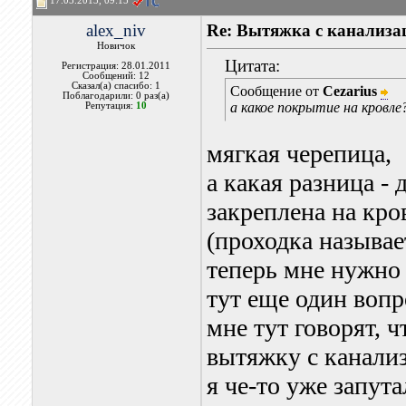
17.05.2013, 09:15
alex_niv
Re: Вытяжка с канализа
Новичок
Цитата:
Регистрация: 28.01.2011
Сообщений: 12
Сказал(а) спасибо: 1
Сообщение от
Cezarius
Поблагодарили: 0 раз(а)
а какое покрытие на кровле
Репутация:
10
мягкая черепица,
а какая разница - 
закреплена на кро
(проходка называе
теперь мне нужно
тут еще один вопр
мне тут говорят, ч
вытяжку с канали
я че-то уже запута