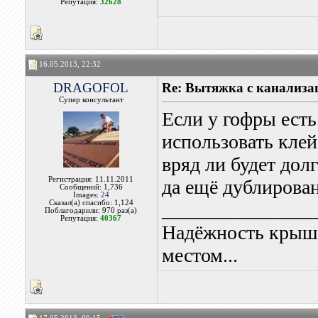
Репутация:
32628
16.05.2013, 22:32
DRAGOFOL
Re: Вытяжка с канализа
Супер консультант
Если у гофры есть
использовать клей
вряд ли будет дол
Регистрация: 11.11.2011
да ещё дублирова
Сообщений: 1,736
Images:
24
Сказал(а) спасибо: 1,124
_______________
Поблагодарили: 970 раз(а)
Репутация:
40367
Надёжность крыши
местом...