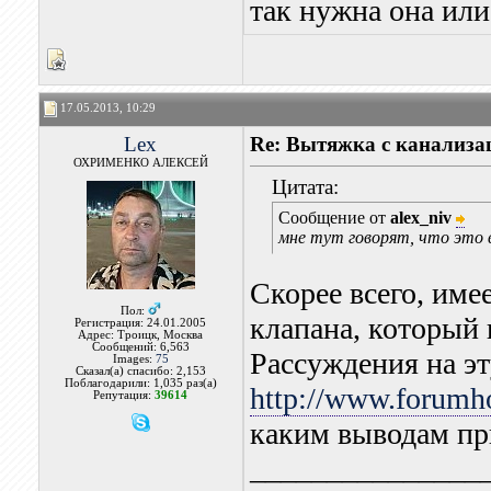
так нужна она или
17.05.2013, 10:29
Lex
Re: Вытяжка с канализа
ОХРИМЕНКО АЛЕКСЕЙ
Цитата:
Сообщение от
alex_niv
мне тут говорят, что это 
Скорее всего, име
Пол:
клапана, который 
Регистрация: 24.01.2005
Адрес: Троицк, Москва
Сообщений: 6,563
Рассуждения на эт
Images:
75
Сказал(а) спасибо: 2,153
Поблагодарили: 1,035 раз(а)
http://www.forumho
Репутация:
39614
каким выводам п
_______________