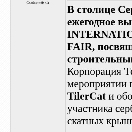
Сообщений: n/a
В столице Се
ежегодное вы
INTERNATI
FAIR, посвя
строительны
Корпорация Т
мероприятии
TilerCat
и обо
участника сер
скатных крыш