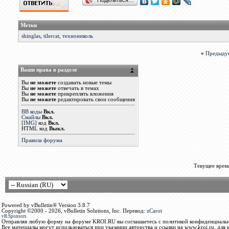
Поделиться…
Метки
shinglas
,
tilercat
,
технониколь
«
Предыду
Ваши права в разделе
Вы
не можете
создавать новые темы
Вы
не можете
отвечать в темах
Вы
не можете
прикреплять вложения
Вы
не можете
редактировать свои сообщения
BB коды
Вкл.
Смайлы
Вкл.
[IMG]
код
Вкл.
HTML код
Выкл.
Правила форума
Текущее врем
Powered by vBulletin® Version 3.8.7
Copyright ©2000 - 2026, vBulletin Solutions, Inc. Перевод:
zCarot
vB.Sponsors
Отправляя любую форму на форуме KROI.RU вы соглашаетесь с политикой конфиденциальн
Все материалы могут использоваться при указании авторства и ссылки на www.kroi.ru, для 