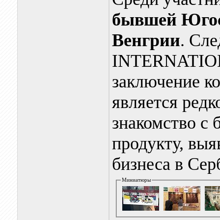
бывшей Югос
Венгрии
. Сле
INTERNATIO
заключение к
является редк
знакомство с 
продукту, выя
бизнеса в Сер
Миниатюры