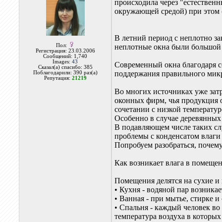
происходила через "естествен
окружающей средой) при этом
В летний период с неплотно з
Пол:
неплотные окна были большой
Регистрация: 23.03.2006
Сообщений: 1,740
Images:
43
Современный окна благодаря с
Сказал(а) спасибо: 385
поддержания правильного микр
Поблагодарили: 390 раз(а)
Репутация:
21219
Во многих источниках уже затр
оконных фирм, чья продукция 
сочетании с низкой температур
Особенно в случае деревянных 
В подавляющем числе таких сл
проблемы с конденсатом влаги
Попробуем разобраться, почему
Как возникает влага в помеще
Помещения делятся на сухие и 
• Кухня - водяной пар возника
• Ванная - при мытье, стирке и
• Спальня - каждый человек во
температура воздуха в которых