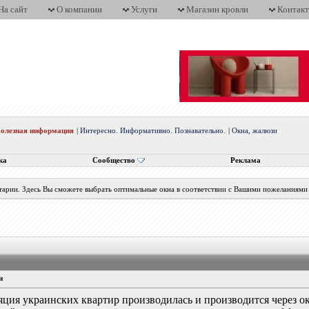
На сайт
О компании
Услуги
Магазин кровли
Контак
олезная информация
|
Интересно. Информативно. Познавательно.
|
Окна, жалюзи
ка
Сообщество
Реклама
нтарии. Здесь Вы сможете выбрать оптимальные окна в соответствии с Вашими пожеланиями
и
яция украинских квартир производилась и производится через о