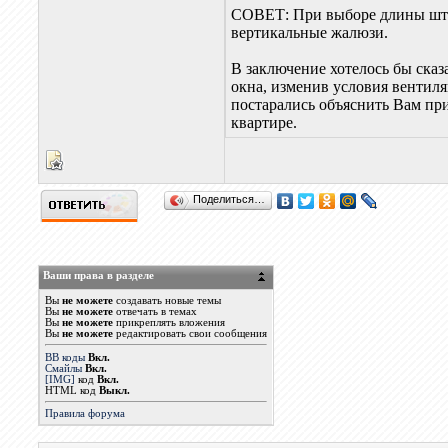
СОВЕТ: При выборе длины штор
вертикальные жалюзи.
В заключение хотелось бы сказ
окна, изменив условия вентил
постарались объяснить Вам пр
квартире.
Поделиться…
Ваши права в разделе
Вы
не можете
создавать новые темы
Вы
не можете
отвечать в темах
Вы
не можете
прикреплять вложения
Вы
не можете
редактировать свои сообщения
BB коды
Вкл.
Смайлы
Вкл.
[IMG]
код
Вкл.
HTML код
Выкл.
Правила форума