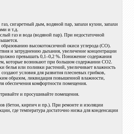
газ, сигаретный дым, водяной пар, запахи кухни, запахи
ми и т.д.
слый газ и вода (водяной пар). При недостаточной
ньшается.
, образованию высокотоксичной окиси углерода (СО).
ствия и затруднению дыхания, увеличение концентрации
не должно превышать 0,1–0,2 %. Понижение содержания
тем, которые возникают при большом содержании СО2.
ки белья или поливки растений, увеличивает влажность
 создают условия для развития плесневых грибков,
аким образом, ликвидация повышенной влажности,
для обеспечения комфортности помещения.
ветривайте и просушивайте помещения.
 (бетон, кирпич и пр.). При ремонте и изоляции
укции, где температура достаточно низка для конденсации