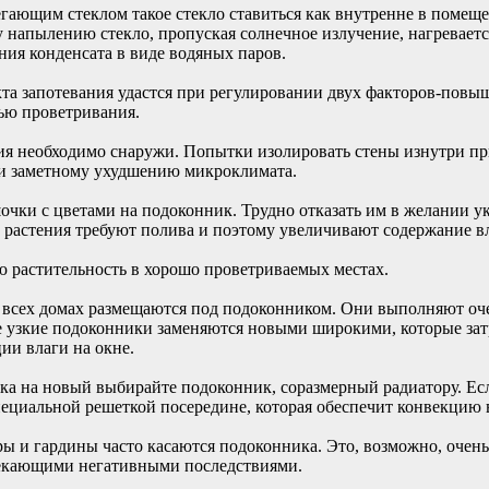
егающим стеклом такое стекло ставиться как внутренне в помещ
у напылению стекло, пропуская солнечное излучение, нагреваетс
ния конденсата в виде водяных паров.
кта запотевания удастся при регулировании двух факторов-повы
ью проветривания.
я необходимо снаружи. Попытки изолировать стены изнутри пр
 и заметному ухудшению микроклимата.
шочки с цветами на подоконник. Трудно отказать им в желании 
то растения требуют полива и поэтому увеличивают содержание 
растительность в хорошо проветриваемых местах.
 всех домах размещаются под подоконником. Они выполняют оч
ые узкие подоконники заменяются новыми широкими, которые зат
ии влаги на окне.
а на новый выбирайте подоконник, соразмерный радиатору. Ес
пециальной решеткой посередине, которая обеспечит конвекцию 
 и гардины часто касаются подоконника. Это, возможно, очень 
текающими негативными последствиями.