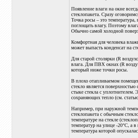
Появление влаги на окне всег
стеклопакета. Сразу оговорим
Точка росы – это температура
поглощать влагу. Поэтому влаг
Обычно самой холодной поверх
Комфортная для человека влаж
может выпасть конденсат на ст
Для старой столярки (R воздух
влага. Для ПВХ окнах (R возду
который ниже точки росы.
В плохо отапливаемом помещен
стекло является поверхностью
стыке стекла с уплотнителем.
сохраняющих тепло (см. статью
Например, при наружной темпе
стеклопакета с обычным стекло
температуре на стекле (стекло
температур на улице -20°С, а 
температура которой опускалас