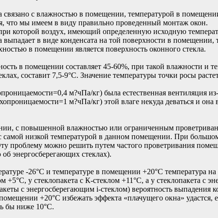
да связано с влажностью в помещении, температурой в помещен
ся, что мы имеем в виду правильно проведенный монтаж окон.
, при которой воздух, имеющий определенную исходную температ
а выпадает в виде конденсата на той поверхности в помещении,
ностью в помещении является поверхность оконного стекла.
ность в помещении составляет 45-60%, при такой влажности и т
еклах, составит 7,5-9°С. Значение температуры точки росы раст
опроницаемости=0,4 м?чПа/кг) была естественная вентиляция из-
хопроницаемости=1 м?чПа/кг) этой влаге некуда деваться и она 
ии, с повышенной влажностью или ограниченным проветривание
 с самой низкой температурой в данном помещении. При большом
 Эту проблему можно решить путем частого проветривания поме
 об энергосберегающих стеклах).
ратуре -26°C и температуре в помещении +20°С температура на 
м +5°С, у стеклопакета с К-стеклом +11°С, а у стеклопакета с 
пакеты с энергосберегающим i-стеклом) вероятность выпадения к
в помещении +20°С избежать эффекта «плачущего окна» удастся, е
ь бы ниже 10°С.