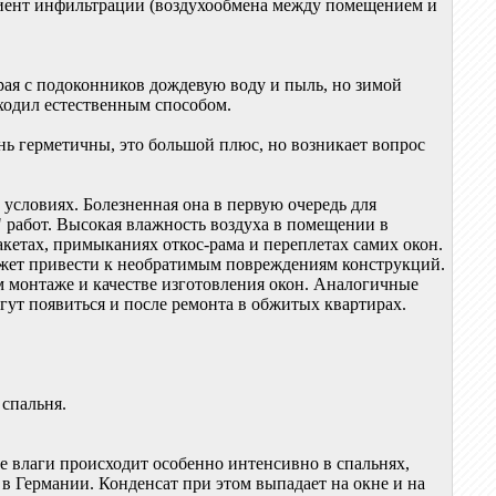
циент инфильтрации (воздухообмена между помещением и
ая с подоконников дождевую воду и пыль, но зимой
ходил естественным способом.
ь герметичны, это большой плюс, но возникает вопрос
условиях. Болезненная она в первую очередь для
" работ. Высокая влажность воздуха в помещении в
акетах, примыканиях откос-рама и переплетах самих окон.
 может привести к необратимым повреждениям конструкций.
м монтаже и качестве изготовления окон. Аналогичные
гут появиться и после ремонта в обжитых квартирах.
 спальня.
ие влаги происходит особенно интенсивно в спальнях,
 в Германии. Конденсат при этом выпадает на окне и на