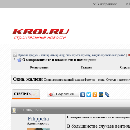
В избранное
Кровля форум - как крыть крышу, чем крыть крышу, какую кровлю выбрать?
|
П
О микроклимате и влажности в помещении
Регистрация
Галерея
Справ
Окна, жалюзи
Специализированный раздел форума - окна. Статьи и комме
Поделиться…
05.11.2007, 15:05
Filippcha
О микроклимате и влажности в помещени
Администратор
В большинстве случаев вентил