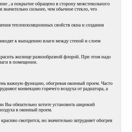
ение , а покрытие обращено в сторону межстекольного
я значительно сильнее, чем обычное стекло, что
шения теплоизоляционных свойств окна и создания
иводят к выпадению влаги между стеной и слоем
украсить жилище разнообразной флорой. При этом надо
влаги в помещении.
ень важную функцию, обогревая оконный проем. Часто
рудняют конвекцию горячего воздуха от радиатора, а
ли Вы обязательно хотите установить широкий
воздуха в оконный проем.
красиво смотрится, но значительно затрудняет обогрев