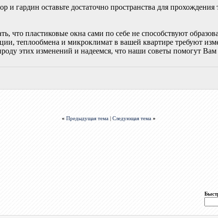
 и гардин оставьте достаточно пространства для прохождения т
ать, что пластиковые окна сами по себе не способствуют образо
яции, теплообмена и микроклимат в вашей квартире требуют из
ироду этих изменений и надеемся, что наши советы помогут Ва
«
Предыдущая тема
|
Следующая тема
»
Быст