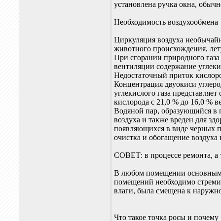
установлена ручка окна, обычно
Необходимость воздухообмена
Циркуляция воздуха необычайно
животного происхождения, лет
При сгорании природного газа 
вентиляции содержание углекис
Недостаточный приток кислоро
Концентрация двуокиси углеро
углекислого газа представляе
кислорода с 21,0 % до 16,0 %
Водяной пар, образующийся в п
воздуха и также вреден для з
появляющихся в виде черных п
очистка и обогащение воздуха
СОВЕТ: в процессе ремонта, а
В любом помещении основными 
помещений необходимо стремить
влаги, была смещена к наружно
Что такое точка росы и почему