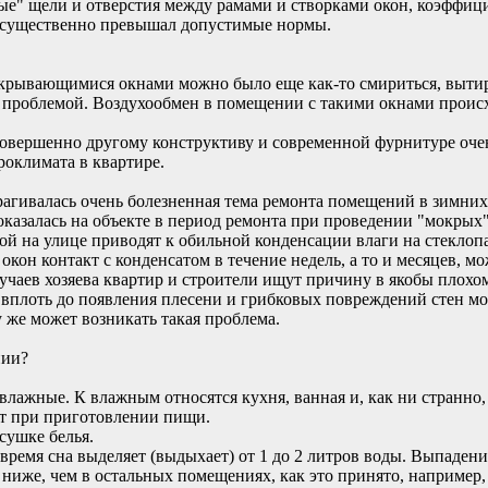
ные" щели и отверстия между рамами и створками окон, коэффи
 существенно превышал допустимые нормы.
акрывающимися окнами можно было еще как-то смириться, вытир
 проблемой. Воздухообмен в помещении с такими окнами проис
овершенно другому конструктиву и современной фурнитуре очен
оклимата в квартире.
агивалась очень болезненная тема ремонта помещений в зимних 
оказалась на объекте в период ремонта при проведении "мокрых
ой на улице приводят к обильной конденсации влаги на стеклоп
окон контакт с конденсатом в течение недель, а то и месяцев,
учаев хозяева квартир и строители ищут причину в якобы плохо
 вплоть до появления плесени и грибковых повреждений стен мо
 же может возникать такая проблема.
нии?
влажные. К влажным относятся кухня, ванная и, как ни странно,
ет при приготовлении пищи.
 сушке белья.
 время сна выделяет (выдыхает) от 1 до 2 литров воды. Выпаден
 ниже, чем в остальных помещениях, как это принято, например,