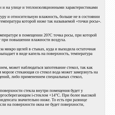
ии и на улице и теплоизоляционными характеристиками
уру и относительную влажность, больше не в состоянии
 температура которой ниже так называемой «точки росы».
емпературе в помещении 20?С точка росы, при которой
ет при повышении влажности воздуха.
за микро щелей в стыках, куда и выходила остаточная
выпадает в виде капель на поверхность, температура
м, может наблюдаться запотевание стекол, так как
 морозе стекающая со стекол вода может замерзнуть на
щений, либо применением специальных стекол,
поверхности стекла внутри помещения будет у
энергосберегающим i-стеклом +14°С. При более высокой
онденсата значительно ниже. То есть при разнице
сли на поверхности окна не будет поверхности,