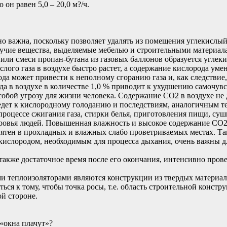
 он равен 5,0 – 20,0 м?/ч.
 важна, поскольку позволяет удалять из помещения углекислый 
учие вещества, выделяемые мебелью и строительными материала
или смеси пропан-бутана из газовых баллонов образуется углеки
лого газа в воздухе быстро растет, а содержание кислорода уме
да может привести к неполному сгоранию газа и, как следствие
да в воздухе в количестве 1,0 % приводит к ухудшению самочув
т собой угрозу для жизни человека. Содержание СО2 в воздухе 
 ведет к кислородному голоданию и последствиям, аналогичным 
роцессе сжигания газа, стирки белья, приготовления пищи, суш
доровья людей. Повышенная влажность и высокое содержание СО2
ятен в прохладных и влажных слабо проветриваемых местах. Т
 кислородом, необходимым для процесса дыхания, очень важны 
 также достаточное время после его окончания, интенсивно про
теплоизоляторами являются конструкции из твердых материалов
ся к тому, чтобы точка росы, т.е. область строительной констр
й стороне.
 «окна плачут»?