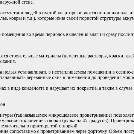
 наружной стене.
 отсутствии людей в пустой квартире остаются источники влаги
елье, ковры и т.д.), которые из-за своей пористой структуры ак
омещения во время периодов выделения влаги и сразу после это
тся строительные материалы (цементные растворы, краски, клей
ыхания.
ельзя устанавливать в неотапливаемом помещении в осенне-зи
устанавливать деревянные окна в помещении до проведения мокр
нах в виде конденсата и нарушает их покрытие, а также в случ
кон
туры (так называемое микрощелевое проветривание) позволяет 
альное отклонение створки (ручка на 45 градусов). Проветрив
незначительно приоткрытой створкой.
ние сопоставимо с проветриванием через форточку. Объем посту