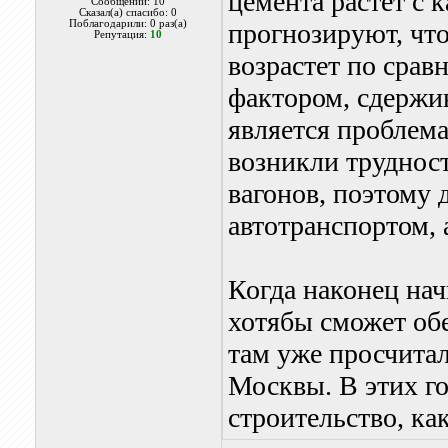
цемента растет с 
Сообщений: 10
Сказал(а) спасибо: 0
Поблагодарили: 0 раз(а)
прогнозируют, что
Репутация:
10
возрастет по сра
фактором, сдержи
является проблем
возникли трудност
вагонов, поэтому 
автотранспортом, 
Когда наконец нач
хотябы сможет обе
там уже просчитал
Москвы. В этих го
строительство, ка