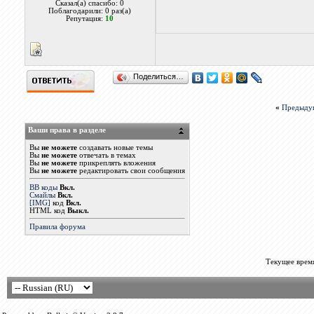
Сказал(а) спасибо: 0
Поблагодарили: 0 раз(а)
Репутация:
10
Поделиться…
«
Предыду
Ваши права в разделе
Вы
не можете
создавать новые темы
Вы
не можете
отвечать в темах
Вы
не можете
прикреплять вложения
Вы
не можете
редактировать свои сообщения
BB коды
Вкл.
Смайлы
Вкл.
[IMG]
код
Вкл.
HTML код
Выкл.
Правила форума
Текущее врем