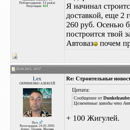
Поблагодарили: 13 раз(а)
Я начинал строитс
Репутация:
424
доставкой, еще 2 
260 руб. Осенью б
построится твой з
Автоваз
почем пр
20.04.2012, 10:57
Lex
Re: Строительные новост
ОХРИМЕНКО АЛЕКСЕЙ
Цитата:
Сообщение от
Dunkelzaube
Цементные заводы что Авт
+ 100 Жигулей.
Пол:
_______________
Регистрация: 24.01.2005
Адрес: Троицк, Москва