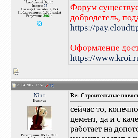
Сообщений: 6,563
Форум существует
Images:
75
Сказал(а) спасибо: 2,153
Поблагодарили: 1,035 раз(а)
добродетель, по
Репутация:
39614
https://pay.cloudt
Оформление дост
https://www.kroi.
29.04.2012, 17:57
Nino
Re: Строительные новост
Новичок
сейчас то, конечн
цемент, да и с ка
работает на допот
Регистрация: 05.12.2011