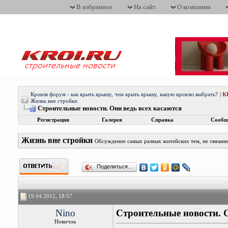
В избранное
На сайт
О компании
Кровля форум - как крыть крышу, чем крыть крышу, какую кровлю выбрать?
|
К
Жизнь вне стройки
Строительные новости. Они ведь всех касаются
Регистрация
Галерея
Справка
Сообщ
Жизнь вне стройки
Обсуждение самых разных житейских тем, не связан
Поделиться…
19.04.2012, 18:57
Nino
Строительные новости. О
Новичок