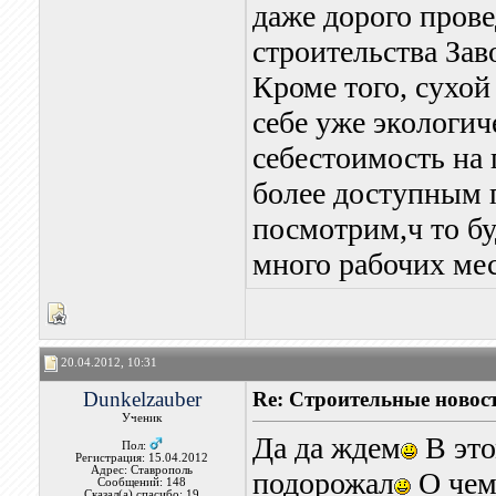
даже дорого прове
строительства Зав
Кроме того, сухой
себе уже экологич
себестоимость на 
более доступным п
посмотрим,ч то бу
много рабочих ме
20.04.2012, 10:31
Dunkelzauber
Re: Строительные новост
Ученик
Да да ждем
В это
Пол:
Регистрация: 15.04.2012
Адрес: Ставрополь
подорожал
О чем
Сообщений: 148
Сказал(а) спасибо: 19