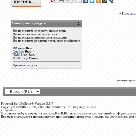
Поделиться…
«
Предыду
Ваши права в разделе
Вы
не можете
создавать новые темы
Вы
не можете
отвечать в темах
Вы
не можете
прикреплять вложения
Вы
не можете
редактировать свои сообщения
BB коды
Вкл.
Смайлы
Вкл.
[IMG]
код
Вкл.
HTML код
Выкл.
Правила форума
Текущее врем
Powered by vBulletin® Version 3.8.7
Copyright ©2000 - 2026, vBulletin Solutions, Inc. Перевод:
zCarot
vB.Sponsors
Отправляя любую форму на форуме KROI.RU вы соглашаетесь с политикой конфиденциальн
Все материалы могут использоваться при указании авторства и ссылки на www.kroi.ru, для 