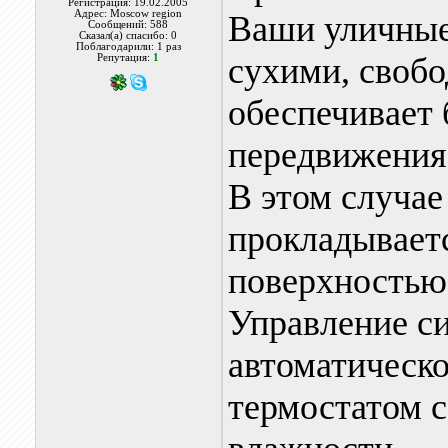
Регистрация: 19.02.2005
Адрес: Moscow region
Ваши уличные
Сообщений: 588
Сказал(а) спасибо: 0
Поблагодарили: 1 раз
сухими, свобо
Репутация:
1
обеспечивает
передвижения
В этом случае
прокладывает
поверхностью
Управление с
автоматическ
термостатом с