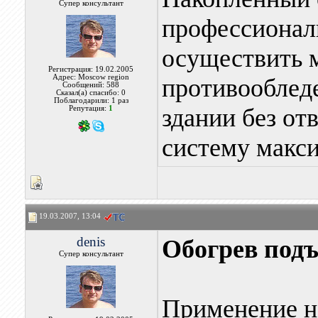
Супер консультант
профессионал
осуществить 
Регистрация: 19.02.2005
Адрес: Moscow region
противооблед
Сообщений: 588
Сказал(а) спасибо: 0
Поблагодарили: 1 раз
здании без от
Репутация:
1
систему макс
19.03.2007, 13:04
denis
Обогрев подъ
Супер консультант
Применение на