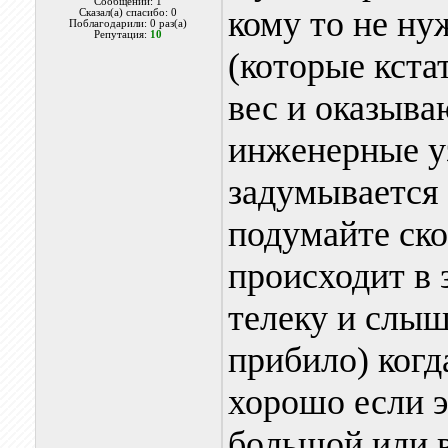
Сообщений: 1
кому то не н
Сказал(а) спасибо: 0
Поблагодарили: 0 раз(а)
Репутация:
10
(которые кст
вес и оказыва
инженерные уз
задумывается 
подумайте ско
происходит в 
телеку и слыш
прибило) когд
хорошо если э
большой или в