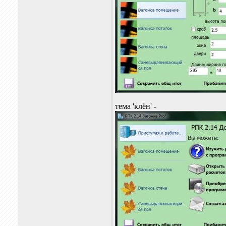
тема 'клён' -