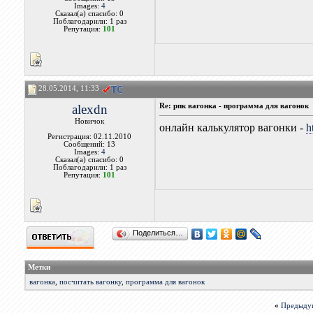
Images:
4
Сказал(а) спасибо: 0
Поблагодарили: 1 раз
Репутация:
101
28.05.2014, 11:33
alexdn
Re: рпк вагонка - программа для вагонок
Новичок
онлайн калькулятор вагонки -
h
Регистрация: 02.11.2010
Сообщений: 13
Images:
4
Сказал(а) спасибо: 0
Поблагодарили: 1 раз
Репутация:
101
Поделиться…
Метки
вагонка
,
посчитать вагонку
,
программа для вагонок
«
Предыду