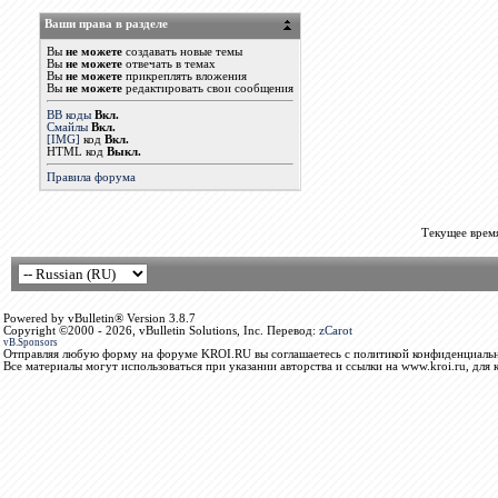
Ваши права в разделе
Вы
не можете
создавать новые темы
Вы
не можете
отвечать в темах
Вы
не можете
прикреплять вложения
Вы
не можете
редактировать свои сообщения
BB коды
Вкл.
Смайлы
Вкл.
[IMG]
код
Вкл.
HTML код
Выкл.
Правила форума
Текущее врем
Powered by vBulletin® Version 3.8.7
Copyright ©2000 - 2026, vBulletin Solutions, Inc. Перевод:
zCarot
vB.Sponsors
Отправляя любую форму на форуме KROI.RU вы соглашаетесь с политикой конфиденциальн
Все материалы могут использоваться при указании авторства и ссылки на www.kroi.ru, для 