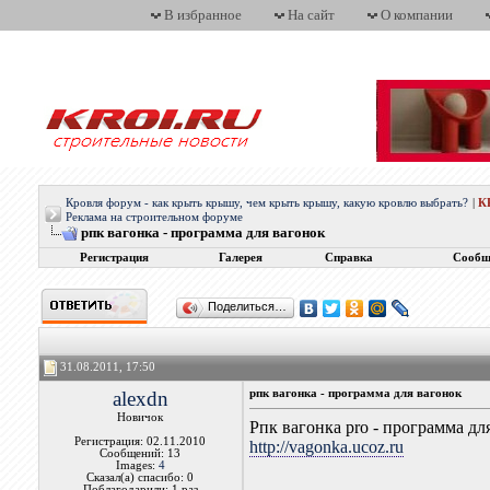
В избранное
На сайт
О компании
Кровля форум - как крыть крышу, чем крыть крышу, какую кровлю выбрать?
|
К
Реклама на строительном форуме
рпк вагонка - программа для вагонок
Регистрация
Галерея
Справка
Сообщ
Поделиться…
31.08.2011, 17:50
alexdn
рпк вагонка - программа для вагонок
Новичок
Рпк вагонка pro - программа дл
Регистрация: 02.11.2010
http://vagonka.ucoz.ru
Сообщений: 13
Images:
4
Сказал(а) спасибо: 0
Поблагодарили: 1 раз