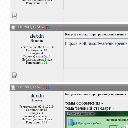
Репутация:
101
31.08.2011, 17:51
alexdn
Re: рпк вагонка - программа для вагонок
Новичок
http://allsoft.ru/software/independ
Регистрация: 02.11.2010
Сообщений: 13
Images:
4
Сказал(а) спасибо: 0
Поблагодарили: 1 раз
Репутация:
101
31.08.2011, 17:52
alexdn
Re: рпк вагонка - программа для вагонок
Новичок
темы оформления -
Регистрация: 02.11.2010
тема 'зелёный стандарт' -
Сообщений: 13
Images:
4
Сказал(а) спасибо: 0
Поблагодарили: 1 раз
Репутация:
101