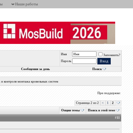
ты
Наши работы
Имя
Запомнить?
Пароль
Сообщения за день
Поиск
а и контроля монтажа кровельных систем
При поддержке:
Страница 2 из 2
<
1
2
Опции темы
Поиск в этой теме
#
11