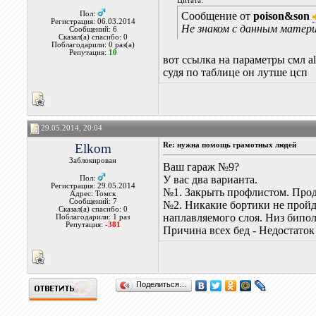
Цитата:
Пол:
Сообщение от
poison&son
Регистрация: 06.03.2014
Не знаком с данным матер
Сообщений: 6
Сказал(а) спасибо: 0
Поблагодарили: 0 раз(а)
Репутация:
10
вот ссылка на параметры смл all-
судя по таблице он лутше цсп
29.05.2014, 20:04
Elkom
Re: нужна помощь грамотных людей
Заблокирован
Ваш гараж №9?
У вас два варианта.
Пол:
Регистрация: 29.05.2014
№1. Закрыть профлистом. Прод
Адрес: Томск
Сообщений: 7
№2. Никакие бортики не пройд
Сказал(а) спасибо: 0
наплавляемого слоя. Низ бип
Поблагодарили: 1 раз
Репутация:
-381
Причина всех бед - Недостато
Поделиться…