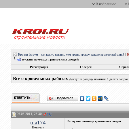
В избранное
Кровля форум - как крыть крышу, чем крыть крышу, какую кровлю выбрать?
|
нужна помощь грамотных людей
Регистрация
Галерея
Справ
Все о кровельных работах
Доступ к разделу платный. Сделать запро
Поделиться…
06.03.2014, 23:30
ufa174
Re: нужна помощь грамотных людей
Новичок