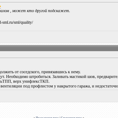
иалом , может кто другой подскажет.
sml.ru/sml/quality/
олжить от соседского, привязавшись к нему.
ут. Необходимо штробиться. Заливать мастикой шов, предварите
ольТПП, верх унифлексТКП.
к вентиляции под профлистом у накрытого гаража, и недостаточ
«
Предыдущая тема
|
Следующая тема
»