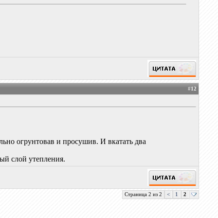
#
12
льно огрунтовав и просушив. И вкатать два
ный слой утепления.
Страница 2 из 2
<
1
2