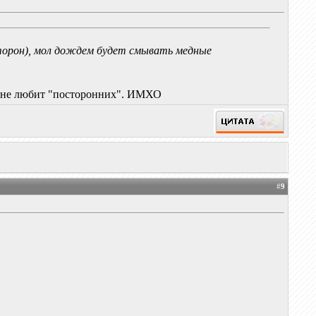
сторон), мол дождем будет смывать медные
и не любит "посторонних". ИМХО
#
9