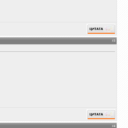
#
3
#
4