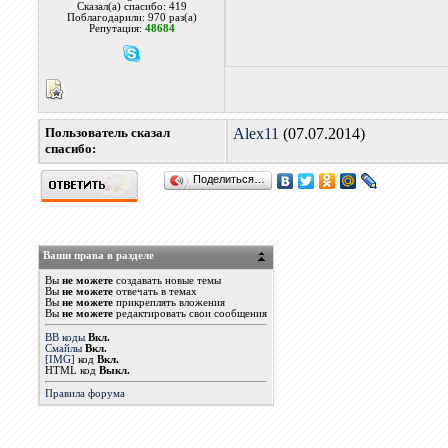
Сказал(а) спасибо: 419
Поблагодарили: 970 раз(а)
Репутация:
48684
Пользователь сказал
Alex11
(07.07.2014)
cпасибо:
Поделиться…
Ваши права в разделе
Вы
не можете
создавать новые темы
Вы
не можете
отвечать в темах
Вы
не можете
прикреплять вложения
Вы
не можете
редактировать свои сообщения
BB коды
Вкл.
Смайлы
Вкл.
[IMG]
код
Вкл.
HTML код
Выкл.
Правила форума