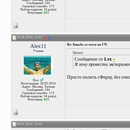
Сообщений: 144
Сказал(а) спасибо: 173
Поблагодарили: 34 раз(а)
Репутация:
625
25.06.2014, 11:41
Alex11
Re: Борьба со мхом на ГЧ!
Ученик
Цитата:
Сообщение от
Lex
Я хочу провести экспериме
Просто полить сФерху, без очи
Пол:
Регистрация: 28.05.2014
Адрес: Москва, Троицк
Сообщений: 144
Сказал(а) спасибо: 173
Поблагодарили: 34 раз(а)
Репутация:
625
04.07.2014, 14:16