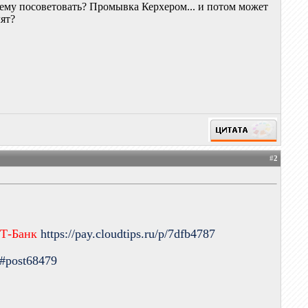
о ему посоветовать? Промывка Керхером... и потом может
лят?
#
2
 Т-Банк
https://pay.cloudtips.ru/p/7dfb4787
9#post68479