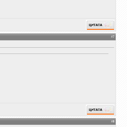
#
7
#
8