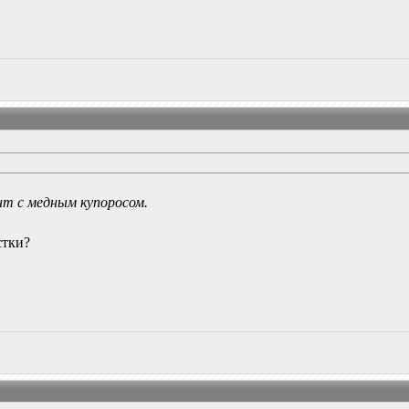
нт с медным купоросом.
стки?