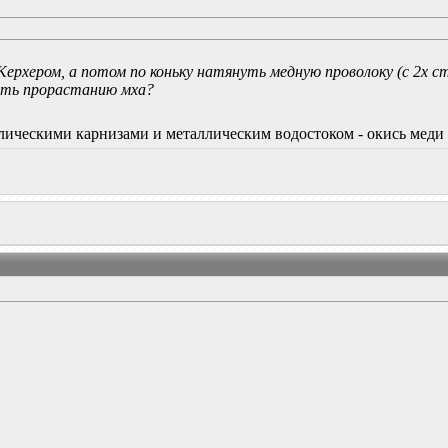
ерхером, а потом по коньку натянуть медную проволоку (с 2х 
ать прорастанию мха?
лическими карнизами и металлическим водостоком - окись мед