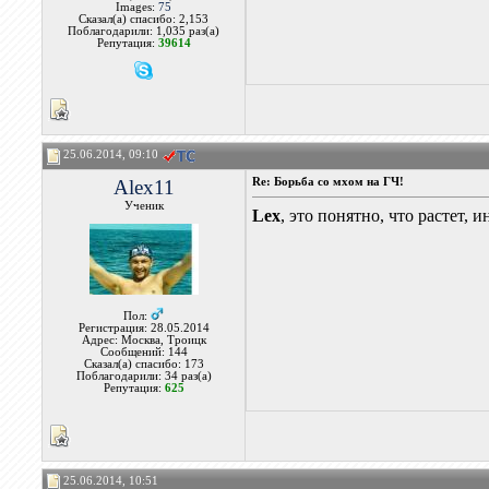
Images:
75
Сказал(а) спасибо: 2,153
Поблагодарили: 1,035 раз(а)
Репутация:
39614
25.06.2014, 09:10
Alex11
Re: Борьба со мхом на ГЧ!
Ученик
Lex
, это понятно, что растет,
Пол:
Регистрация: 28.05.2014
Адрес: Москва, Троицк
Сообщений: 144
Сказал(а) спасибо: 173
Поблагодарили: 34 раз(а)
Репутация:
625
25.06.2014, 10:51