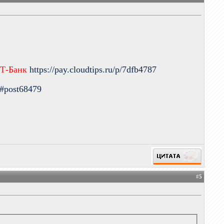
 Т-Банк
https://pay.cloudtips.ru/p/7dfb4787
9#post68479
#
5