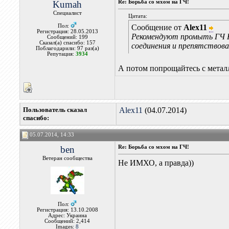
Kumah
Re: Борьба со мхом на ГЧ!
Специалист
Цитата:
Пол:
Сообщение от
Alex11
Регистрация: 28.05.2013
Рекомендуют промыть ГЧ К
Сообщений: 199
Сказал(а) спасибо: 157
соединения и препятствов
Поблагодарили: 97 раз(а)
Репутация:
3934
А потом попрощайтесь с метал
Пользователь сказал
Alex11
(04.07.2014)
cпасибо:
05.07.2014, 14:33
ben
Re: Борьба со мхом на ГЧ!
Ветеран сообщества
Не ИМХО, а правда))
Пол:
Регистрация: 13.10.2008
Адрес: Украина
Сообщений: 2,414
Images:
8