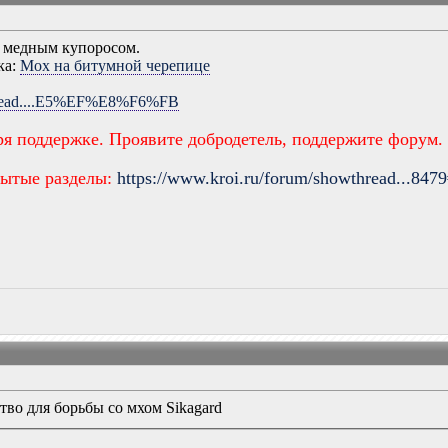
с медным купоросом.
ка:
Мох на битумной черепице
wthread....E5%EF%E8%F6%FB
ря поддержке. Проявите добродетель, поддержите форум.
рытые разделы:
https://www.kroi.ru/forum/showthread...847
во для борьбы со мхом Sikagard