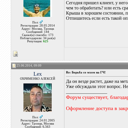
Сегодня пришел клиент, у него
чем то обработать? или есть с
Крыша в хорошем состоянии, пе
Отпишитесь если есть такой оп
Пол:
Регистрация: 28.05.2014
Адрес: Москва, Троицк
Сообщений: 144
Сказал(а) спасибо: 173
Поблагодарили: 34 раз(а)
Репутация:
625
25.06.2014, 09:09
Lex
Re: Борьба со мхом на ГЧ!
ОХРИМЕНКО АЛЕКСЕЙ
Да он везде растет, даже на ме
Уже обсуждали этот вопрос. Не
__________________
Форум существует, благода
Оформление доступа в зак
Пол:
Регистрация: 24.01.2005
Адрес: Троицк, Москва
Сообщений: 6,563