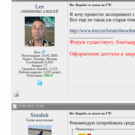
Lex
Re: Борьба со мхом на ГЧ!
ОХРИМЕНКО АЛЕКСЕЙ
Я хочу провести эксперимент 
Вот еще не такая уж старая тем
http://www.kroi.ru/forum/sho
__________________
Форум существует, благода
Пол:
Оформление доступа в зак
Регистрация: 24.01.2005
Адрес: Троицк, Москва
Сообщений: 6,563
Images:
75
Сказал(а) спасибо: 2,153
Поблагодарили: 1,035 раз(а)
Репутация:
39614
25.06.2014, 11:06
Sunduk
Re: Борьба со мхом на ГЧ!
Супер консультант
Рекомендую попробовать средст
Миниатюры