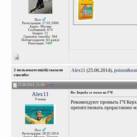
Пол:
Регистрация: 27.02.2006
Адрес: Москва
Сообщений: 674
Images:
22
Сказал(а) спасибо: 364
Поблагодарили: 63 раз(а)
Репутация:
7447
2 пользователя(ей) сказали
Alex11
(25.06.2014),
poison&so
cпасибо:
25.06.2014, 11:39
Alex11
Re: Борьба со мхом на ГЧ!
Ученик
Рекомендуют промыть ГЧ Керхе
препятствовать прорастанию м
Пол:
Регистрация: 28.05.2014
Адрес: Москва, Троицк