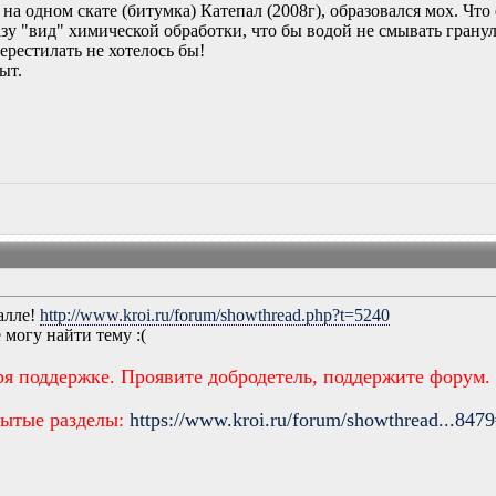
 на одном скате (битумка) Катепал (2008г), образовался мох. Чт
разу "вид" химической обработки, что бы водой не смывать грану
рестилать не хотелось бы!
ыт.
талле!
http://www.kroi.ru/forum/showthread.php?t=5240
 могу найти тему :(
ря поддержке. Проявите добродетель, поддержите форум.
рытые разделы:
https://www.kroi.ru/forum/showthread...847