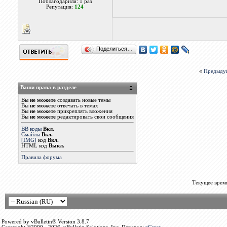
Поблагодарили: 1 раз
Репутация:
124
Поделиться…
«
Предыду
Ваши права в разделе
Вы
не можете
создавать новые темы
Вы
не можете
отвечать в темах
Вы
не можете
прикреплять вложения
Вы
не можете
редактировать свои сообщения
BB коды
Вкл.
Смайлы
Вкл.
[IMG]
код
Вкл.
HTML код
Выкл.
Правила форума
Текущее врем
Powered by vBulletin® Version 3.8.7