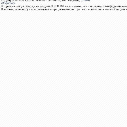
Copyright ©2000 - 2026, vBulletin Solutions, Inc. Перевод:
zCarot
vB.Sponsors
Отправляя любую форму на форуме KROI.RU вы соглашаетесь с политикой конфиденциальн
Все материалы могут использоваться при указании авторства и ссылки на www.kroi.ru, для 