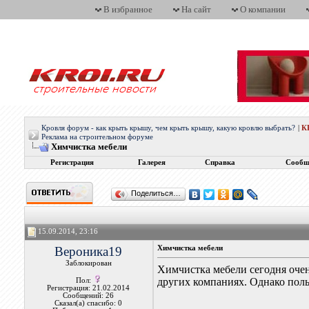
В избранное
На сайт
О компании
Кровля форум - как крыть крышу, чем крыть крышу, какую кровлю выбрать?
|
К
Реклама на строительном форуме
Химчистка мебели
Регистрация
Галерея
Справка
Сообщ
Поделиться…
15.09.2014, 23:16
Вероника19
Химчистка мебели
Заблокирован
Химчистка мебели сегодня оче
других компаниях. Однако поль
Пол:
Регистрация: 21.02.2014
Сообщений: 26
Сказал(а) спасибо: 0