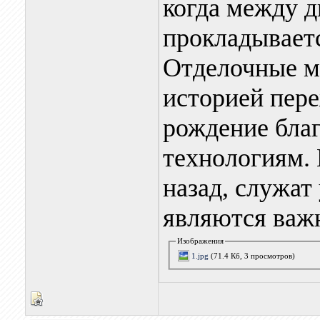
когда между д
прокладываетс
Отделочные м
историей пер
рождение бла
технологиям. 
назад, служат
являются важн
Изображения
1.jpg
(71.4 Кб, 3 просмотров)