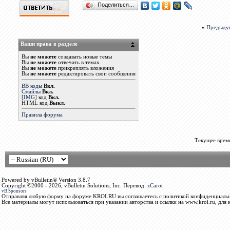
Поделиться…
«
Предыду
Ваши права в разделе
Вы
не можете
создавать новые темы
Вы
не можете
отвечать в темах
Вы
не можете
прикреплять вложения
Вы
не можете
редактировать свои сообщения
BB коды
Вкл.
Смайлы
Вкл.
[IMG]
код
Вкл.
HTML код
Выкл.
Правила форума
Текущее врем
Powered by vBulletin® Version 3.8.7
Copyright ©2000 - 2026, vBulletin Solutions, Inc. Перевод:
zCarot
vB.Sponsors
Отправляя любую форму на форуме KROI.RU вы соглашаетесь с политикой конфиденциальн
Все материалы могут использоваться при указании авторства и ссылки на www.kroi.ru, для 