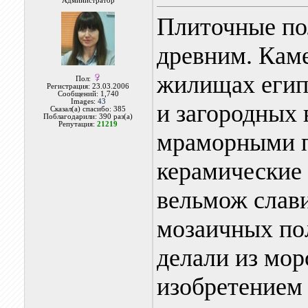
Администратор
Плиточные по
древним. Кам
жилищах египе
Пол:
Регистрация: 23.03.2006
Сообщений: 1,740
Images:
43
и загородных 
Сказал(а) спасибо: 385
Поблагодарили: 390 раз(а)
Репутация:
21219
мраморными п
керамические
вельмож слав
мозаичных по
делали из морс
изобретением 