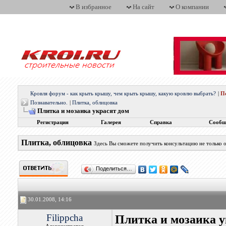
В избранное
На сайт
О компании
Кровля форум - как крыть крышу, чем крыть крышу, какую кровлю выбрать?
|
П
Познавательно.
|
Плитка, облицовка
Плитка и мозаика украсят дом
Регистрация
Галерея
Справка
Сообщ
Плитка, облицовка
Здесь Вы сможете получить консультацию не только о
Поделиться…
30.01.2008, 14:16
Filippcha
Плитка и мозаика у