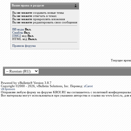
Ваши права в разделе
Вы
не можете
создавать новые темы
Вы
не можете
отвечать в темах
Вы
не можете
прикреплять вложения
Вы
не можете
редактировать свои сообщения
BB коды
Вкл.
Смайлы
Вкл.
[IMG]
код
Вкл.
HTML код
Выкл.
Правила форума
Текущее врем
Powered by vBulletin® Version 3.8.7
Copyright ©2000 - 2026, vBulletin Solutions, Inc. Перевод:
zCarot
vB.Sponsors
Отправляя любую форму на форуме KROI.RU вы соглашаетесь с политикой конфиденциальн
Все материалы могут использоваться при указании авторства и ссылки на www.kroi.ru, для 