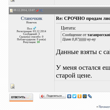
09.12.2014, 13:07
Станочкик
Re: СРОЧНО продам лис
Новичок
Цитата:
Пол:
Регистрация: 03.12.2014
Сообщений: 3
Сообщение от
таганрогск
Сказал(а) спасибо: 0
Цинк 0,8?)))))) ну-ну
Поблагодарили: 0 раз(а)
Репутация:
10
Данные взяты с с
У меня остался ещ
старой цене.
Поделиться…
«
Предыду