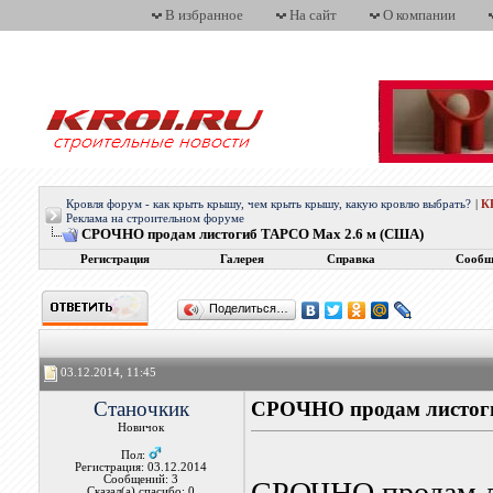
В избранное
На сайт
О компании
Кровля форум - как крыть крышу, чем крыть крышу, какую кровлю выбрать?
|
К
Реклама на строительном форуме
СРОЧНО продам листогиб TAPCO Max 2.6 м (США)
Регистрация
Галерея
Справка
Сообщ
Поделиться…
03.12.2014, 11:45
Станочкик
СРОЧНО продам листог
Новичок
Пол:
Регистрация: 03.12.2014
Сообщений: 3
СРОЧНО продам л
Сказал(а) спасибо: 0